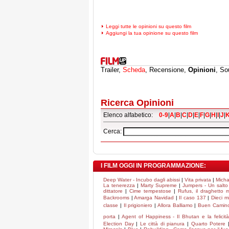
Leggi tutte le opinioni su questo film
Aggiungi la tua opinione su questo film
Trailer,
Scheda
, Recensione,
Opinioni
, So
Ricerca Opinioni
Elenco alfabetico:
0-9
|
A
|
B
|
C
|
D
|
E
|
F
|
G
|
H
|
I
|
J
|
Cerca:
I FILM OGGI IN PROGRAMMAZIONE:
Deep Water - Incubo dagli abissi
|
Vita privata
|
Micha
La tenerezza
|
Marty Supreme
|
Jumpers - Un salto 
dittatore
|
Cime tempestose
|
Rufus, il draghetto
Backrooms
|
Amarga Navidad
|
Il caso 137
|
Dieci m
classe
|
Il prigioniero
|
Allora Balliamo
|
Buen Camin
porta
|
Agent of Happiness - Il Bhutan e la felicità
Election Day
|
Le città di pianura
|
Quarto Potere