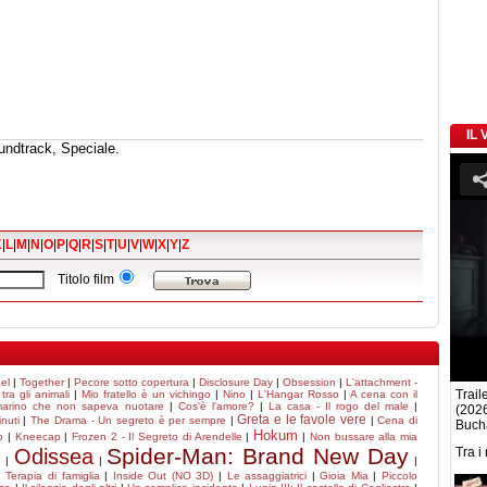
IL
undtrack, Speciale.
K
|
L
|
M
|
N
|
O
|
P
|
Q
|
R
|
S
|
T
|
U
|
V
|
W
|
X
|
Y
|
Z
Titolo film
el
|
Together
|
Pecore sotto copertura
|
Disclosure Day
|
Obsession
|
L'attachment -
Traile
tra gli animali
|
Mio fratello è un vichingo
|
Nino
|
L'Hangar Rosso
|
A cena con il
 marino che non sapeva nuotare
|
Cos'è l'amore?
|
La casa - Il rogo del male
|
(2026
Greta e le favole vere
inuti
|
The Drama - Un segreto è per sempre
|
|
Cena di
Buch
Hokum
o
|
Kneecap
|
Frozen 2 - Il Segreto di Arendelle
|
|
Non bussare alla mia
Spider-Man: Brand New Day
Odissea
Tra i
|
|
|
|
Terapia di famiglia
|
Inside Out (NO 3D)
|
Le assaggiatrici
|
Gioia Mia
|
Piccolo