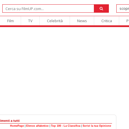
Film
TV
Celebrità
News
Critica
P
menti a tutti
HomePage
|
Elenco alfabetico
|
Top 100 - La Classifica
|
Scrivi la tua Opinione