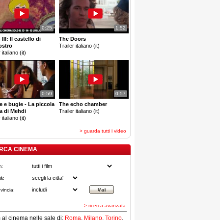
0:25
1:52
III: Il castello di
The Doors
ostro
Trailer italiano (it)
 italiano (it)
0:59
0:57
e e bugie - La piccola
The echo chamber
a di Mehdi
Trailer italiano (it)
 italiano (it)
> guarda tutti i video
RCA CINEMA
m:
tà:
vincia:
> ricerca avanzata
lm al cinema nelle sale di:
Roma
,
Milano
,
Torino
,