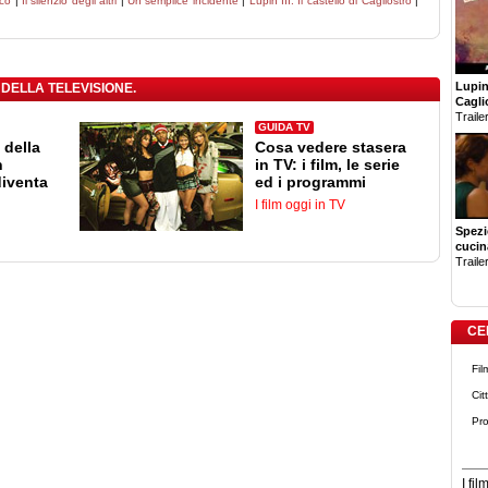
oco
|
Il silenzio degli altri
|
Un semplice incidente
|
Lupin III: Il castello di Cagliostro
|
Lupin 
 DELLA TELEVISIONE.
Cagli
Trailer
GUIDA TV
 della
Cosa vedere stasera
n
in TV: i film, le serie
diventa
ed i programmi
I film oggi in TV
Spezi
cucin
Trailer
CE
Fil
Cit
Pro
I fi