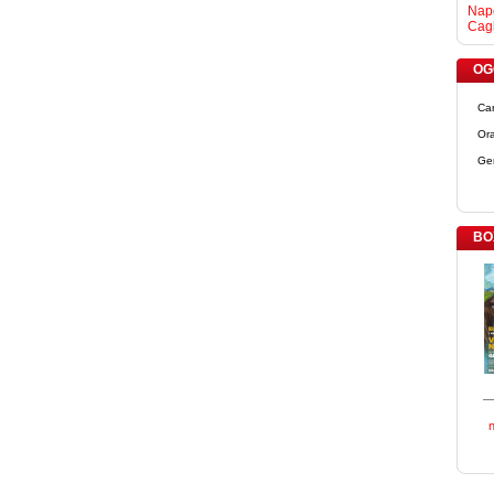
Napo
Cagl
OGG
Ca
Ora
Ge
BO