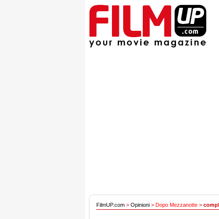
FilmUP.com
>
Opinioni
>
Dopo Mezzanotte
>
compli