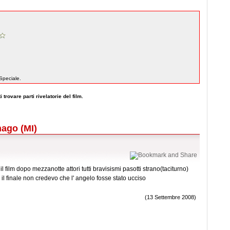
Speciale.
 trovare parti rivelatorie del film.
nago (MI)
il film dopo mezzanotte attori tutti bravisismi pasotti strano(taciturno)
il finale non credevo che l' angelo fosse stato ucciso
(13 Settembre 2008)