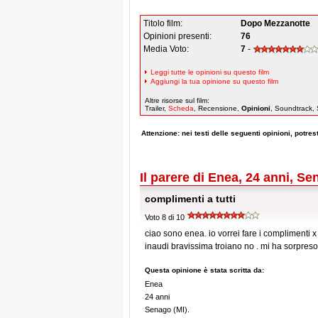
Titolo film:
Dopo Mezzanotte
Opinioni presenti:
76
Media Voto:
7
-
Leggi tutte le opinioni su questo film
Aggiungi la tua opinione su questo film
Altre risorse sul film:
Trailer,
Scheda
, Recensione,
Opinioni
, Soundtrack, 
Attenzione: nei testi delle seguenti opinioni, potresti
Il parere di Enea, 24 anni, Se
complimenti a tutti
Voto 8 di 10
ciao sono enea. io vorrei fare i complimenti x 
inaudi bravissima troiano no . mi ha sorpreso 
Questa opinione è stata scritta da:
Enea
24 anni
Senago (MI).