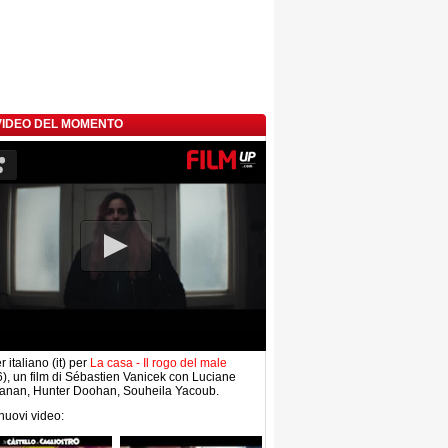
 VIDEO DEL MOMENTO
r italiano (it) per
La casa - Il rogo del male
), un film di Sébastien Vanicek con Luciane
anan, Hunter Doohan, Souheila Yacoub.
 nuovi video: