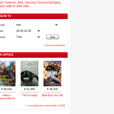
li
,
Palermo
,
Bari
,
Genova
,
Firenze
Bologna
,
iari
,
tutte le altre città...
I IN TV
nale:
rio:
nere:
> ricerca avanzata
X OFFICE
€ 90.532
€ 51.845
€ 39.220
Volevo
The Grudge
Bad Boys for Life
nascondermi
> consulta gli incassi Italia e USA