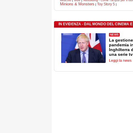
Miracolo
|
Blue
|
Rebuilding - Come l'acqua per il fu
Minions & Monsters
Toy Story 5
|
|
IN EVIDENZA - DAL MONDO DEL CINEMA E
NEWS
La gestione
pandemia i
Inghilterra 
una serie tv
Leggi la news