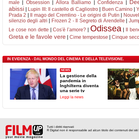
Dee
male
|
Obsession
|
Allora Balliamo
|
Confidenza
|
abissi
|
Lupin III: Il castello di Cagliostro
|
Buen Camino
|
Y
Prada 2
|
Il mago del Cremlino - Le origini di Putin
|
Nouvel
silenzio degli altri
|
Frozen 2 - Il Segreto di Arendelle
|
Jump
Odissea
Le cose non dette
|
Cos'è l'amore?
|
|
Il be
Greta e le favole vere
|
Cime tempestose
|
Cinque seco
IN EVIDENZA - DAL MONDO DEL CINEMA E DELLA TELEVISIONE.
NEWS
La gestione della
pandemia in
Inghilterra diventa
una serie tv
Leggi la news
Tutti i diritti riservati
R Digital non è responsabile ad alcun titolo dei contenuti dei siti l