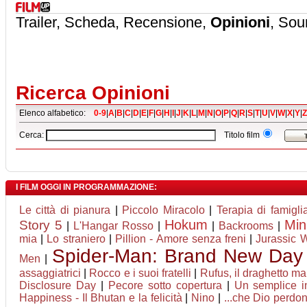
Trailer, Scheda, Recensione,
Opinioni
, Sou
Ricerca Opinioni
Elenco alfabetico:
0-9
|
A
|
B
|
C
|
D
|
E
|
F
|
G
|
H
|
I
|
J
|
K
|
L
|
M
|
N
|
O
|
P
|
Q
|
R
|
S
|
T
|
U
|
V
|
W
|
X
|
Y
|
Z
Cerca:
Titolo film
I FILM OGGI IN PROGRAMMAZIONE:
Le città di pianura
|
Piccolo Miracolo
|
Terapia di famigli
Hokum
Min
Story 5
|
L'Hangar Rosso
|
|
Backrooms
|
mia
|
Lo straniero
|
Pillion - Amore senza freni
|
Jurassic W
Spider-Man: Brand New Day
Men
|
assaggiatrici
|
Rocco e i suoi fratelli
|
Rufus, il draghetto m
Disclosure Day
|
Pecore sotto copertura
|
Un semplice i
Happiness - Il Bhutan e la felicità
|
Nino
|
...che Dio perdona