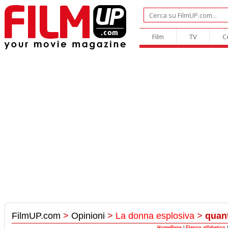
Film
TV
C
FilmUP.com
>
Opinioni
>
La donna esplosiva
>
quanti
HomePage
|
Elenco alfabetico