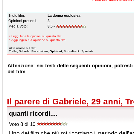
Titolo film:
La donna esplosiva
Opinioni presenti:
3
Media Voto:
8.5
-
Leggi tutte le opinioni su questo film
Aggiungi la tua opinione su questo film
Altre risorse sul film:
Trailer, Scheda, Recensione,
Opinioni
, Soundtrack, Speciale.
Attenzione: nei testi delle seguenti opinioni, potresti 
del film.
Il parere di Gabriele, 29 anni, T
quanti ricordi....
Voto 8 di 10
Uno dei film che più mi ricordano il periodo dell'