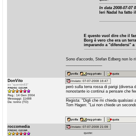
In data 2008-07-07 0
Ieri Nadal ha fatto
E questo vuol dire che il fa
Borg è vero che era un terra
imparando a "difendersi" a r
Sono d'accordo, Stefan Edberg non lo r
_________________
DonVito
Inviato: 07-07-2008 16:47
ex "quentin83"
però sulla terra rossa di parigi (diversa 
nonostante io continui a pensare che fed
Reg.: 14 Gen 2004
_________________
Messaggi: 11488
Regista: "Digli che mi chieda qualsiasi
Da: torino (TO)
Tom Hagen: "Lui non chiede un secondo fa
roccomedia
Inviato: 07-07-2008 21:09
quote: