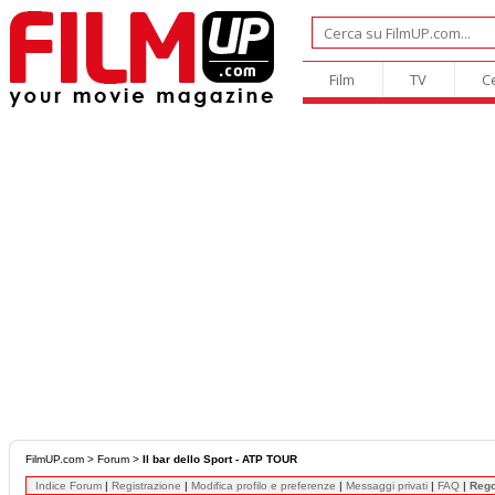
Film
TV
C
FilmUP.com
>
Forum
>
Il bar dello Sport - ATP TOUR
Indice Forum
|
Registrazione
|
Modifica profilo e preferenze
|
Messaggi privati
|
FAQ
|
Reg