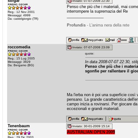
stilgar
Inviato: 07-07-2008 22:30
Penso che più che i materiali, mai come 
interrompere la supremazia del Re
Reg.: 12 Nov 2001
Messaggi: 4999
_________________
Da: castelgiorgio (TR)
Profundis
- L'anima nera della rete
roccomedia
Inviato: 07-07-2008 23:09
quote:
Reg.: 15 Lug 2005
In data 2008-07-07 22:30, stil
Messaggi: 3829
Da: Bergamo (BG)
Penso che più che i materia
sgonfie per rallentare il g
Ma l'erba non è poi una superficie così
pensano. La grande caratteristica dell'e
campo inizia a rovinarsi. Per giocare 
eccezionali e grandi materiali.
Tenenbaum
Inviato: 30-01-2009 15:14
AUSTRALIAN OPEN 2009
Reg.: 29 Dic 2003