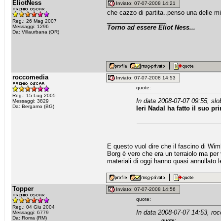
EliotNess
Inviato: 07-07-2008 14:21
che cazzo di partita..penso una delle migl
_________________
Reg.: 26 Mag 2007
Messaggi: 1296
Torno ad essere Eliot Ness...
Da: Villaurbana (OR)
roccomedia
Inviato: 07-07-2008 14:53
quote:
Reg.: 15 Lug 2005
In data 2008-07-07 09:55, slob
Messaggi: 3829
Da: Bergamo (BG)
Ieri Nadal ha fatto il suo p
E questo vuol dire che il fascino di Wimb
Borg è vero che era un terraiolo ma per v
materiali di oggi hanno quasi annullato le
Topper
Inviato: 07-07-2008 14:56
quote:
Reg.: 04 Giu 2004
In data 2008-07-07 14:53, ro
Messaggi: 6779
Da: Roma (RM)
quote: