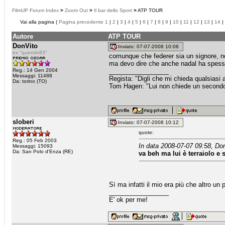
FilmUP Forum Index
>
Zoom Out
>
Il bar dello Sport
>
ATP TOUR
Vai alla pagina (
Pagina precedente
1
|
2
|
3
|
4
|
5
|
6
|
7
|
8
|
9
|
10
|
11
|
12
|
13
|
14
|
Autore
ATP TOUR
DonVito
Inviato: 07-07-2008 10:06
ex "quentin83"
comunque che federer sia un signore, no
ma devo dire che anche nadal ha spess
Reg.: 14 Gen 2004
_________________
Messaggi: 11488
Regista: "Digli che mi chieda qualsiasi
Da: torino (TO)
Tom Hagen: "Lui non chiede un secondo fa
sloberi
Inviato: 07-07-2008 10:12
quote:
Reg.: 05 Feb 2003
In data 2008-07-07 09:58, Don
Messaggi: 15093
Da: San Polo d'Enza (RE)
va beh ma lui è terraiolo e 
Sì ma infatti il mio era più che altro un p
_________________
E' ok per me!