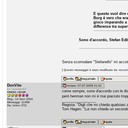
E questo vuol dire 
Borg è vero che era
gioco imparando a "
differenze tra superf
Sono d'accordo, Stefan Edb
Senza scomodare "Stefanello" mi accott
[ Questo messaggio è stato modificato da: roccome
DonVito
Inviato: 07-07-2008 21:41
ex "quentin83"
come sempre, sono d'accordo con le di
però henman non mi è mai piaciuto tro
Reg.: 14 Gen 2004
_________________
Messaggi: 11488
Regista: "Digli che mi chieda qualsiasi
Da: torino (TO)
Tom Hagen: "Lui non chiede un secondo fa