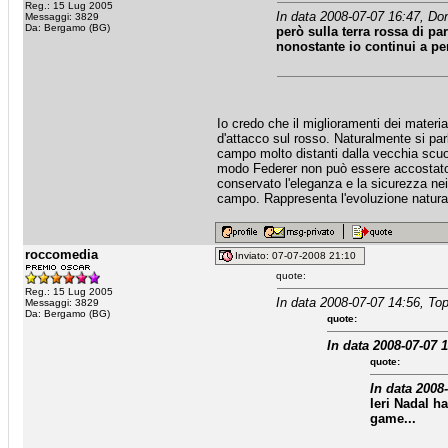
Reg.: 15 Lug 2005
In data 2008-07-07 16:47, Don
Messaggi: 3829
Da: Bergamo (BG)
però sulla terra rossa di par
nonostante io continui a pe
Io credo che il miglioramenti dei material
d'attacco sul rosso. Naturalmente si parl
campo molto distanti dalla vecchia scuol
modo Federer non può essere accostato a
conservato l'eleganza e la sicurezza ne
campo. Rappresenta l'evoluzione natura
roccomedia
Inviato: 07-07-2008 21:10
quote:
Reg.: 15 Lug 2005
In data 2008-07-07 14:56, Top
Messaggi: 3829
Da: Bergamo (BG)
quote:
In data 2008-07-07 
quote:
In data 2008-
Ieri Nadal h
game...