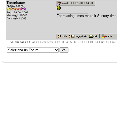
Tenenbaum
Inviato: 01-02-2009 14:20
_________________
Reg.: 29 Dic 2003
Messaggi: 10848
For relaxing times make it Suntory time
Da: cagliari (CA)
Vai alla pagina (
Pagina precedente
1
|
2
|
3
|
4
|
5
|
6
|
7
|
8
|
9
|
10
|
11
|
12
|
13
|
14
|