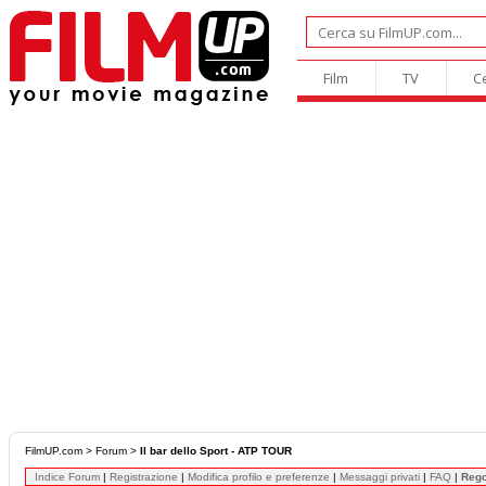
Film
TV
C
FilmUP.com
>
Forum
>
Il bar dello Sport - ATP TOUR
Indice Forum
|
Registrazione
|
Modifica profilo e preferenze
|
Messaggi privati
|
FAQ
|
Reg