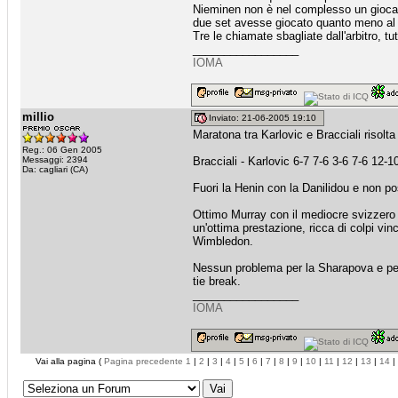
Nieminen non è nel complesso un giocat
due set avesse giocato quanto meno al 50
Tre le chiamate sbagliate dall'arbitro, t
_________________
IOMA
millio
Inviato: 21-06-2005 19:10
Maratona tra Karlovic e Bracciali risolta d
Reg.: 06 Gen 2005
Messaggi: 2394
Bracciali - Karlovic 6-7 7-6 3-6 7-6 12-1
Da: cagliari (CA)
Fuori la Henin con la Danilidou e non po
Ottimo Murray con il mediocre svizzero B
un'ottima prestazione, ricca di colpi vi
Wimbledon.
Nessun problema per la Sharapova e per
tie break.
_________________
IOMA
Vai alla pagina (
Pagina precedente
1
|
2
|
3
|
4
|
5
|
6
|
7
|
8
|
9
|
10
|
11
|
12
|
13
|
14
|