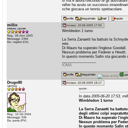
si ma e allora?secondo te gli australiani 
rafter ha avuto un successo straordinario
xche giocava un tennis spettacolare.
millio
Inviato: 20-06-2005 17:53
Wimbledon 1 turno
Reg.: 06 Gen 2005
Messaggi: 2394
La Serra Zanaetti ha battuto la Schnyder, 
Da: cagliari (CA)
rete.
Di Mauro ha superato l'inglese Goodall.
Nessun problema per Federer e Hewitt.
In questo momento Safin sta giocando un
_________________
IOMA
Drugo80
Inviato: 20-06-2005 18:17
quote:
In data 2005-06-20 17:53, mill
Wimbledon 1 turno
La Serra Zanaetti ha battuto 
degli ottimi colpi sopratutto
Reg.: 10 Ott 2004
Di Mauro ha superato l'ingl
Messaggi: 536
Da: pavia (PV)
Nessun problema per Federe
In questo momento Safin sta