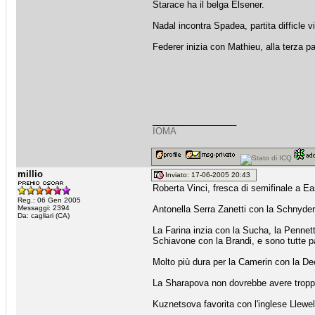
Starace ha il belga Elsener.
Nadal incontra Spadea, partita difficle vi
Federer inizia con Mathieu, alla terza 
_________________
IOMA
millio
Inviato: 17-06-2005 20:43
Roberta Vinci, fresca di semifinale a E
Reg.: 06 Gen 2005
Messaggi: 2394
Antonella Serra Zanetti con la Schnyder
Da: cagliari (CA)
La Farina inzia con la Sucha, la Pennet
Schiavone con la Brandi, e sono tutte p
Molto più dura per la Camerin con la De
La Sharapova non dovrebbe avere troppi 
Kuznetsova favorita con l'inglese Llewe