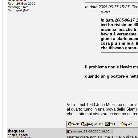
Reg.: 26 Gen 2005
In data 2005-06-17 15:27, Te
Messaggi: 625
Da: napoli (NA)
quote:
In data 2005-06-17 
ieri ho rivisto un 
mamma mia che trist
hewitt è veramente l
giunti a tifarlo era
cosa piu simile al t
che tifavano goran 
il problema non è Hewitt ma i
quando un giocatore è netta
Vero....nel 1983 John McEnroe si ritrov
al quarto turno in una prova dello Slam) 
che si sia mai visto su un campo da tenn
theguest
Inviato: 17-06-2005 16:35
spettacolare non so, ma a livello di tal