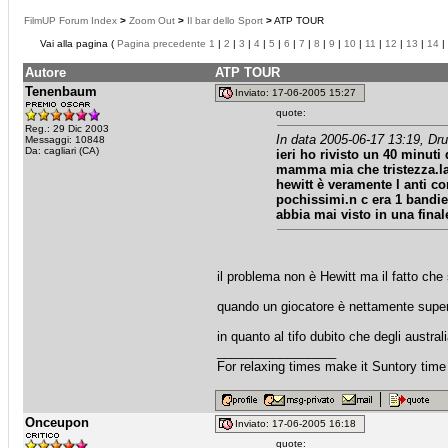
FilmUP Forum Index
>
Zoom Out
>
Il bar dello Sport
>
ATP TOUR
Vai alla pagina (
Pagina precedente
1
|
2
|
3
|
4
|
5
|
6
|
7
|
8
|
9
|
10
|
11
|
12
|
13
|
14
|
Autore
ATP TOUR
Tenenbaum
Inviato: 17-06-2005 15:27
quote:
Reg.: 29 Dic 2003
In data 2005-06-17 13:19, Dr
Messaggi: 10848
Da: cagliari (CA)
ieri ho rivisto un 40 minuti
mamma mia che tristezza.la 
hewitt è veramente l anti con
pochissimi.n c era 1 bandier
abbia mai visto in una final
il problema non è Hewitt ma il fatto che s
quando un giocatore è nettamente superio
in quanto al tifo dubito che degli austra
_________________
For relaxing times make it Suntory time
Onceupon
Inviato: 17-06-2005 16:18
quote: