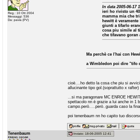
In data 2005-06-17 
ieri ho rivisto un 
Reg.: 10 Ott 2004
mamma mia che trist
Messaggi: 536
Da: pavia (PV)
hewitt è veramente l
giunti a tifarlo era
cosa piu simile al t
che tifavano goran 
Ma perchè ce l'hai con Hewit
a Wimbledon poi dire "tifo 
cioè....ho detto la cosa che piu si avvic
allucinante tipo gol.(soprattutto x rafter)
...si ma paragonare MC ENROE HEWITT p
spettacolo nn è grazie a lui anche in 1 b
campo.però.....però..guarda caso la finale
poi tenenbaum nn ho capito tuo discorso 
Tenenbaum
Inviato: 18-06-2005 12:41
quote: