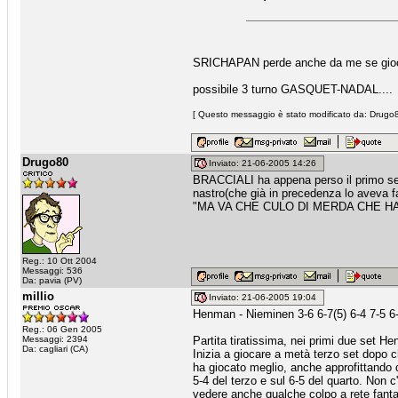
SRICHAPAN perde anche da me se gioc
possibile 3 turno GASQUET-NADAL....
[ Questo messaggio è stato modificato da: Drugo80
Drugo80
Inviato: 21-06-2005 14:26
BRACCIALI ha appena perso il primo set 
nastro(che già in precedenza lo aveva 
"MA VA CHE CULO DI MERDA CHE HA!!
Reg.: 10 Ott 2004
Messaggi: 536
Da: pavia (PV)
millio
Inviato: 21-06-2005 19:04
Henman - Nieminen 3-6 6-7(5) 6-4 7-5 6
Reg.: 06 Gen 2005
Messaggi: 2394
Partita tiratissima, nei primi due set H
Da: cagliari (CA)
Inizia a giocare a metà terzo set dopo
ha giocato meglio, anche approfittando d
5-4 del terzo e sul 6-5 del quarto. Non c
vedere anche qualche colpo a rete fanta