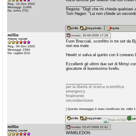
Reg.: 14 Gen 2004
_________________
Messaggi: 11488
Regista: "Digli che mi chieda qualsiasi
Da: torino (TO)
Tom Hagen: "Lui non chiede un secondo fa
millio
Inviato: 30-06-2006 17:29
Fuori Bracciali, sconfitto in tre set da
non era male.
Reg.: 06 Gen 2005
Messaggi: 2394
Da: cagliari (CA)
Hewitt si salva al quinto con il coreano
Eccellenti gli ultimi due set di Mirnyi c
giocatore di buonissimo livello.
_________________
per la libertà di ricerca scientifica
emergency
finalmente
secondavisione
[ Questo messaggio è stato modificato da: millio i
millio
Inviato: 01-07-2006 21:41
WIMBLEDON