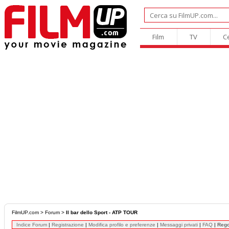
Film
TV
C
FilmUP.com
>
Forum
>
Il bar dello Sport - ATP TOUR
Indice Forum
|
Registrazione
|
Modifica profilo e preferenze
|
Messaggi privati
|
FAQ
|
Reg