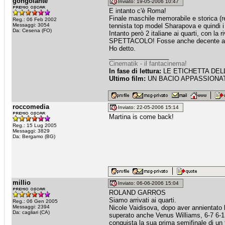
gongolante
Inviato: 19-05-2006 10:47
E intanto c'è Roma!
Finale maschile memorabile e storica (r
Reg.: 06 Feb 2002
Messaggi: 3054
tennista top model Sharapova e quindi i
Da: Cesena (FO)
Intanto però 2 italiane ai quarti, con l
SPETTACOLO! Fosse anche decente a liv
Ho detto.
_________________
Cinematik - il fantacinema!
In fase di lettura:
LE ETICHETTA DELLE
Ultimo film:
UN BACIO APPASSIONATO
roccomedia
Inviato: 22-05-2006 15:14
Martina is come back!
Reg.: 15 Lug 2005
Messaggi: 3829
Da: Bergamo (BG)
millio
Inviato: 06-06-2006 15:04
ROLAND GARROS
Siamo arrivati ai quarti.
Reg.: 06 Gen 2005
Messaggi: 2394
Nicole Vaidisova, dopo aver annientato 
Da: cagliari (CA)
superato anche Venus Williams, 6-7 6-1
conquista la sua prima semifinale di un