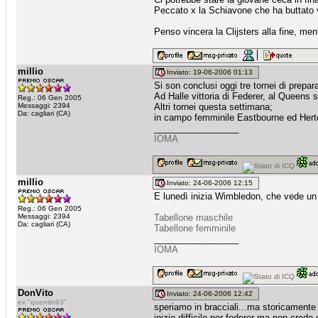
Peccato x la Schiavone che ha buttato vi
Penso vincera la Clijsters alla fine, men
millio
Inviato: 19-06-2006 01:13
Si son conclusi oggi tre tornei di prep
Ad Halle vittoria di Federer, al Queens
Reg.: 06 Gen 2005
Messaggi: 2394
Altri tornei questa settimana;
Da: cagliari (CA)
in campo femminile Eastbourne ed Her
_________________
IOMA
millio
Inviato: 24-06-2006 12:15
E lunedì inizia Wimbledon, che vede un
Reg.: 06 Gen 2005
Messaggi: 2394
Tabellone maschile
Da: cagliari (CA)
Tabellone femminile
_________________
IOMA
DonVito
Inviato: 24-06-2006 12:42
ex "quentin83"
speriamo in bracciali...ma storicamente 
inizio difficile per federer ma non credo