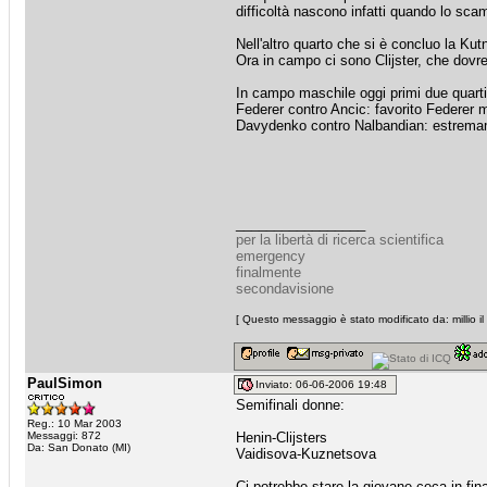
difficoltà nascono infatti quando lo sca
Nell'altro quarto che si è concluo la Kut
Ora in campo ci sono Clijster, che dovre
In campo maschile oggi primi due quarti 
Federer contro Ancic: favorito Federer m
Davydenko contro Nalbandian: estremame
_________________
per la libertà di ricerca scientifica
emergency
finalmente
secondavisione
[ Questo messaggio è stato modificato da: millio i
PaulSimon
Inviato: 06-06-2006 19:48
Semifinali donne:
Reg.: 10 Mar 2003
Messaggi: 872
Henin-Clijsters
Da: San Donato (MI)
Vaidisova-Kuznetsova
Ci potrebbe stare la giovane ceca in fina