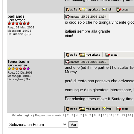
badlands
Inviato: 25-01-2008 13:54
io dico solo che ho tsonga vincente gioc
Reg.: 01 Mag 2002
Messaggi: 14498
italiani sempre alla grande
Da: urbania (PS)
ciao!
Tenenbaum
Inviato: 25-01-2008 14:19
anche io (ed il mio partner) ho scelto T
Murray
Reg.: 29 Dic 2003
Messaggi: 10848
Da: cagliari (CA)
però di certo non pensavo che arrivasse
comunque è un giocatore interessante, l
_________________
For relaxing times make it Suntory time
Vai alla pagina (
Pagina precedente
1
|
2
|
3
|
4
|
5
|
6
|
7
|
8
|
9
|
10
|
11
|
12
|
13
|
14
|