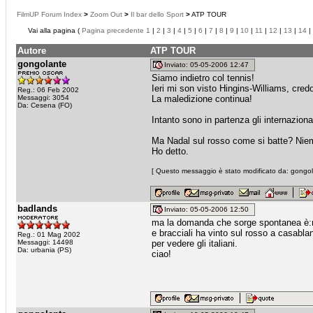
FilmUP Forum Index
>
Zoom Out
>
Il bar dello Sport
>
ATP TOUR
Vai alla pagina (
Pagina precedente
1
|
2
|
3
|
4
|
5
|
6
|
7
|
8
|
9
|
10
|
11
|
12
|
13
|
14
|
Autore
ATP TOUR
gongolante
Inviato: 05-05-2006 12:47
Siamo indietro col tennis!
Ieri mi son visto Hingins-Williams, cre
Reg.: 06 Feb 2002
Messaggi: 3054
La maledizione continua!
Da: Cesena (FO)
Intanto sono in partenza gli internazion
Ma Nadal sul rosso come si batte? Niemi
Ho detto.
[ Questo messaggio è stato modificato da: gongola
badlands
Inviato: 05-05-2006 12:50
ma la domanda che sorge spontanea è:
e bracciali ha vinto sul rosso a casabl
Reg.: 01 Mag 2002
Messaggi: 14498
per vedere gli italiani.
Da: urbania (PS)
ciao!