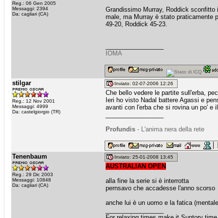
Reg.: 06 Gen 2005
Messaggi: 2394
Grandissimo Murray, Roddick sconfitto in 
Da: cagliari (CA)
male, ma Murray è stato praticamente per
49-20, Roddick 45-23.
_________________
IOMA
stilgar
Inviato: 02-07-2006 12:26
Che bello vedere le partite sull'erba, pe
Ieri ho visto Nadal battere Agassi e pen
Reg.: 12 Nov 2001
Messaggi: 4999
avanti con l'erba che si rovina un po' e 
Da: castelgiorgio (TR)
_________________
Profundis
- L'anima nera della rete
Tenenbaum
Inviato: 25-01-2008 13:45
AUSTRALIAN OPEN
Reg.: 29 Dic 2003
Messaggi: 10848
alla fine la serie si è interrotta
Da: cagliari (CA)
pernsavo che accadesse l'anno scorso
anche lui è un uomo e la fatica (mentale 
_________________
For relaxing times make it Suntory time