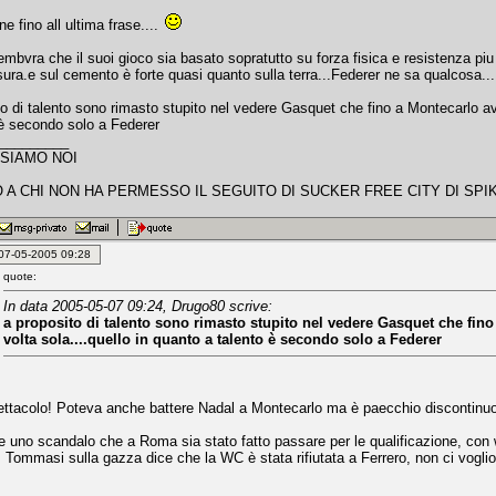
e fino all ultima frase....
mbvra che il suoi gioco sia basato sopratutto su forza fisica e resistenza pi
ura.e sul cemento è forte quasi quanto sulla terra...Federer ne sa qualcosa...
to di talento sono rimasto stupito nel vedere Gasquet che fino a Montecarlo av
 è secondo solo a Federer
_________
 SIAMO NOI
 A CHI NON HA PERMESSO IL SEGUITO DI SUCKER FREE CITY DI SPIK
: 07-05-2005 09:28
quote:
In data 2005-05-07 09:24, Drugo80 scrive:
a proposito di talento sono rimasto stupito nel vedere Gasquet che fin
volta sola....quello in quanto a talento è secondo solo a Federer
ettacolo! Poteva anche battere Nadal a Montecarlo ma è paecchio discontinuo du
uno scandalo che a Roma sia stato fatto passare per le qualificazione, con w
 Tommasi sulla gazza dice che la WC è stata rifiutata a Ferrero, non ci voglio