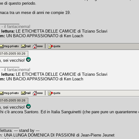
me di questo periodo.
onaca tra un mese di anni ne compie 19.
_________
 - il fantacinema!
 lettura:
LE ETICHETTA DELLE CAMICIE di Tiziano Sclavi
lm:
UN BACIO APPASSIONATO di Ken Loach
: 07-05-2005 00:26
, sei vecchio!
_________
 - il fantacinema!
 lettura:
LE ETICHETTA DELLE CAMICIE di Tiziano Sclavi
lm:
UN BACIO APPASSIONATO di Ken Loach
: 07-05-2005 00:26
, sei vecchio!
hi c'è ancora Santoro. Ed in Italia Sanguinetti (che pare pure un quarantenne 
_________
lettura: --- stand by ---
ilm: UNA LUNGA DOMENICA DI PASSIONI di Jean-Pierre Jeunet