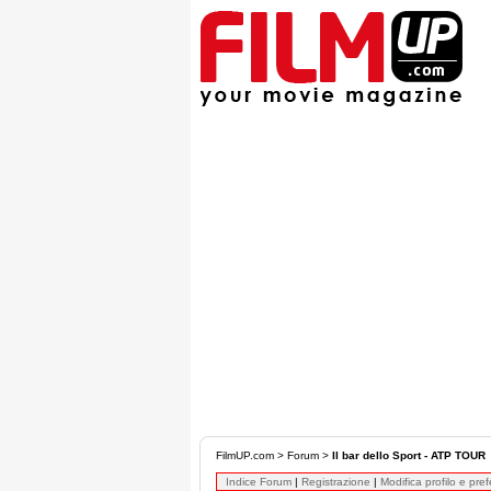
FilmUP.com
>
Forum
>
Il bar dello Sport - ATP TOUR
Indice Forum
|
Registrazione
|
Modifica profilo e pre