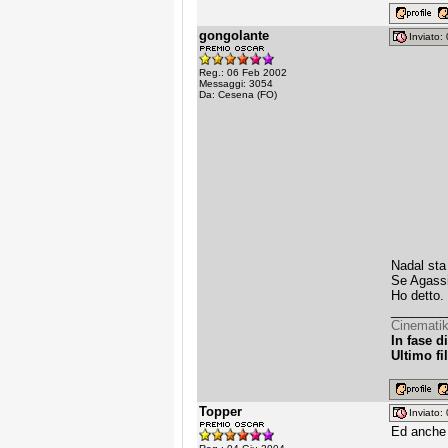
gongolante
Inviato
Reg.: 06 Feb 2002
Messaggi: 3054
Da: Cesena (FO)
Nadal sta 
Se Agassi 
Ho detto.
________
Cinematik
In fase di
Ultimo fi
Topper
Inviato
Ed anche q