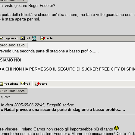
ai visto giocare Roger Federer?
_________
porta della felicità si chiude, un'altra si apre, ma tante volte guardiamo cos
 è stata aperta per noi.
: 06-05-2005 22:45
revedo una seconda parte di stagione a basso profilo......
_________
 SIAMO NOI
 A CHI NON HA PERMESSO IL SEGUITO DI SUCKER FREE CITY DI SPIK
: 07-05-2005 00:25
quote:
In data 2005-05-06 22:45, Drugo80 scrive:
x Nadal prevedo una seconda parte di stagione a basso profilo......
e vincere il roland Garros non credo gli importerebbe più di tanto
emento ha rischiato di battere Federer a Miami, può giocare bene! Certo, è d