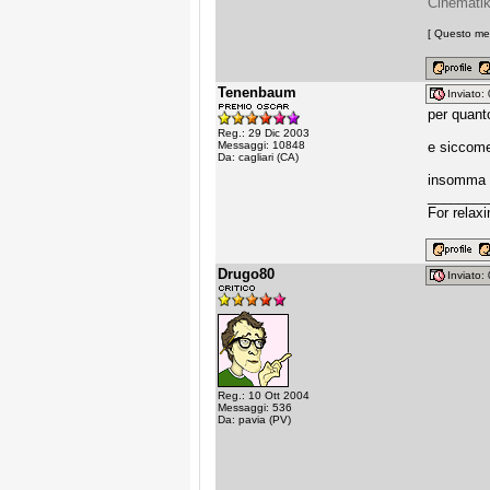
Cinematik
[ Questo mes
Tenenbaum
Inviato
per quanto
Reg.: 29 Dic 2003
Messaggi: 10848
e siccome
Da: cagliari (CA)
insomma n
________
For relax
Drugo80
Inviato
Reg.: 10 Ott 2004
Messaggi: 536
Da: pavia (PV)