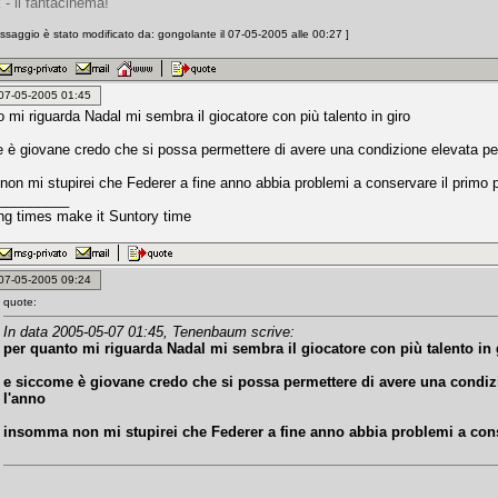
 - il fantacinema!
saggio è stato modificato da: gongolante il 07-05-2005 alle 00:27 ]
: 07-05-2005 01:45
 mi riguarda Nadal mi sembra il giocatore con più talento in giro
 è giovane credo che si possa permettere di avere una condizione elevata per
on mi stupirei che Federer a fine anno abbia problemi a conservare il primo 
_________
ing times make it Suntory time
: 07-05-2005 09:24
quote:
In data 2005-05-07 01:45, Tenenbaum scrive:
per quanto mi riguarda Nadal mi sembra il giocatore con più talento in 
e siccome è giovane credo che si possa permettere di avere una condizi
l'anno
insomma non mi stupirei che Federer a fine anno abbia problemi a cons