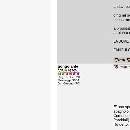
andavi ben
cmq mi se
buona mis
a proposi
a talento
________
LA JUVE
FANCULO
gongolante
Inviato
Reg.: 06 Feb 2002
Messaggi: 3054
Da: Cesena (FO)
E' uno sp
spagnolo.
Comunque 
(maddai!).
Ho detto.