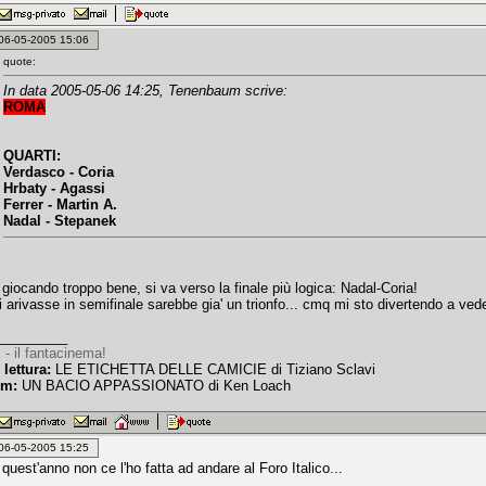
: 06-05-2005 15:06
quote:
In data 2005-05-06 14:25, Tenenbaum scrive:
ROMA
QUARTI:
Verdasco - Coria
Hrbaty - Agassi
Ferrer - Martin A.
Nadal - Stepanek
giocando troppo bene, si va verso la finale più logica: Nadal-Coria!
arivasse in semifinale sarebbe gia' un trionfo... cmq mi sto divertendo a veder
_________
 - il fantacinema!
 lettura:
LE ETICHETTA DELLE CAMICIE di Tiziano Sclavi
lm:
UN BACIO APPASSIONATO di Ken Loach
: 06-05-2005 15:25
uest'anno non ce l'ho fatta ad andare al Foro Italico...