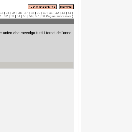
33
|
34
|
35
|
36
|
37
|
38
|
39
|
40
|
41
|
42
|
43
|
44
|
1
|
52
|
53
|
54
|
55
|
56
|
57
|
58
Pagina successiva
)
o che raccolga tutti i tornei dell'anno