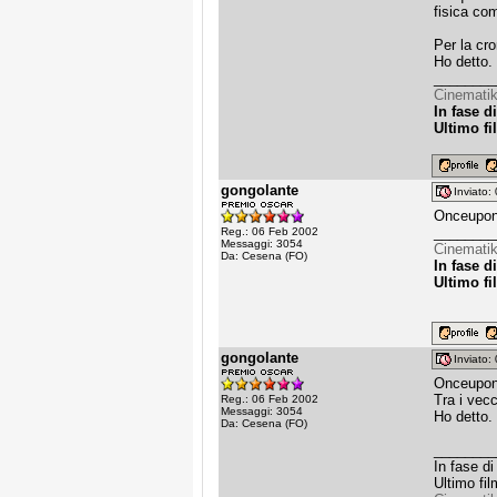
fisica co
Per la cr
Ho detto.
________
Cinematik
In fase di
Ultimo fi
gongolante
Inviato
Onceupon
________
Reg.: 06 Feb 2002
Messaggi: 3054
Cinematik
Da: Cesena (FO)
In fase di
Ultimo fi
gongolante
Inviato
Onceupon
Tra i vecc
Reg.: 06 Feb 2002
Messaggi: 3054
Ho detto.
Da: Cesena (FO)
________
In fase di 
Ultimo f