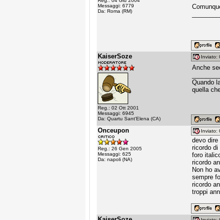
Reg.: 04 Giu 2004
Messaggi: 6779
Comunque 
Da: Roma (RM)
________
KaiserSoze
Inviato
Anche sec
________
Quando la 
quella che
Reg.: 02 Ott 2001
Messaggi: 6945
Da: Quartu Sant'Elena (CA)
Onceupon
Inviato
devo dire
ricordo di
Reg.: 26 Gen 2005
Messaggi: 625
foro itali
Da: napoli (NA)
ricordo a
Non ho av
sempre fo
ricordo a
troppi anni
KaiserSoze
Inviato