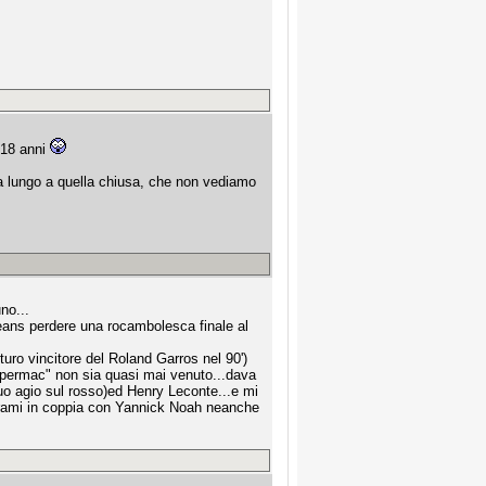
 18 anni
ì a lungo a quella chiusa, che non vediamo
no...
 jeans perdere una rocambolesca finale al
uro vincitore del Roland Garros nel 90')
permac" non sia quasi mai venuto...dava
suo agio sul rosso)ed Henry Leconte...e mi
ahrami in coppia con Yannick Noah neanche