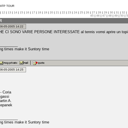
ATP TOUR
|
12
|
13
|
14
|
15
|
16
|
17
|
18
|
19
|
20
|
21
|
22
|
23
|
24
|
25
|
26
|
27
|
28
|
29
|
30
|
31
|
32
|
45
|
46
|
47
|
48
|
49
|
50
|
5
R
: 06-05-2005 14:22
 CI SONO VARIE PERSONE INTERESSATE al tennis vorrei aprire un topic unic
_________
ing times make it Suntory time
: 06-05-2005 14:25
- Coria
Agassi
artin A.
tepanek
_________
ing times make it Suntory time