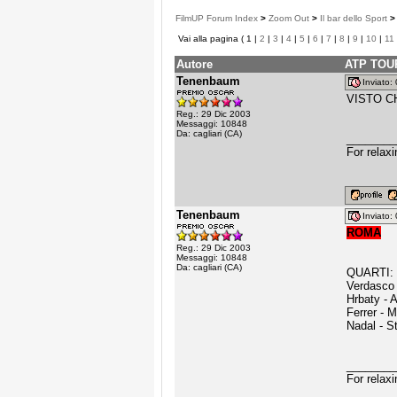
FilmUP Forum Index
>
Zoom Out
>
Il bar dello Sport
>
Vai alla pagina ( 1 |
2
|
3
|
4
|
5
|
6
|
7
|
8
|
9
|
10
|
11
Autore
ATP TOU
Tenenbaum
Inviato
VISTO CHE
Reg.: 29 Dic 2003
Messaggi: 10848
Da: cagliari (CA)
________
For relax
Tenenbaum
Inviato
ROMA
Reg.: 29 Dic 2003
Messaggi: 10848
Da: cagliari (CA)
QUARTI:
Verdasco 
Hrbaty - 
Ferrer - M
Nadal - S
________
For relax