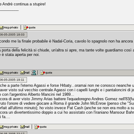
Andrè continua a stupire!
_________
: 06-05-2005 18:03
ondo me la finale probabile è Nadal-Coria, cavolo lo spagnolo non ha ancora
_________
porta della felicità si chiude, un'altra si apre, ma tante volte guardiamo cos
 è stata aperta per noi.
: 06-05-2005 19:11
 che a parte l'eterno Agassi e forse Hrbaty...oramai non ne conosco neanche u
 aver visto sul vecchio centrale Agassi con i capelli lunghi e i pantaloncini di
co con l'argentino Alberto Mancini nel 1989...
ncora di aver visto Jimmy Arias battere l'equadoregno Andres Gomez nell'83(fut
uto l'onore di vedere giocare a Roma il grande John McEnroe (penso che "Su
rfait all'ultimo minuto); ho visto invece Pat Cash (anche se non era molto a 
ncora un divertentissimo doppio a cui ho assistato con l'iraniano Mansour B
 fa....
: 06-05-2005 22:17