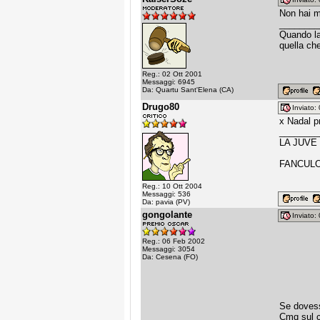
Non hai m
________
Quando la 
quella che
Reg.: 02 Ott 2001
Messaggi: 6945
Da: Quartu Sant'Elena (CA)
Drugo80
Inviato
x Nadal p
________
LA JUVE
FANCULO
Reg.: 10 Ott 2004
Messaggi: 536
Da: pavia (PV)
gongolante
Inviato
Reg.: 06 Feb 2002
Messaggi: 3054
Da: Cesena (FO)
Se dovess
Cmq sul c