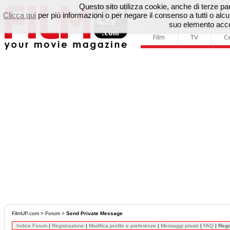
Questo sito utilizza cookie, anche di terze parti
Clicca qui
per più informazioni o per negare il consenso a tutti o a
suo elemento accon
Film
TV
C
FilmUP.com
>
Forum
>
Send Private Message
Indice Forum
|
Registrazione
|
Modifica profilo e preferenze
|
Messaggi privati
|
FAQ
|
Reg