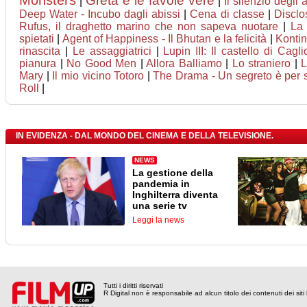
Monsters
Greta e le favole vere
|
|
Il silenzio degli al
Deep Water - Incubo dagli abissi
|
Cena di classe
|
Disclo
Rufus, il draghetto marino che non sapeva nuotare
|
La 
spietati
|
Agent of Happiness - Il Bhutan e la felicità
|
Kontin
rinascita
|
Le assaggiatrici
|
Lupin III: Il castello di Cagli
pianura
|
No Good Men
|
Allora Balliamo
|
Lo straniero
|
L
Mary
|
Il mio vicino Totoro
|
The Drama - Un segreto è per
Roll
|
IN EVIDENZA - DAL MONDO DEL CINEMA E DELLA TELEVISIONE.
NEWS
La gestione della
pandemia in
Inghilterra diventa
una serie tv
Leggi la news
Tutti i diritti riservati
R Digital non è responsabile ad alcun titolo dei contenuti dei siti l