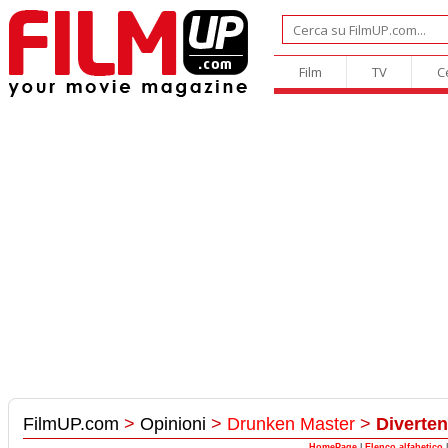
Film
TV
C
FilmUP.com
>
Opinioni
>
Drunken Master
>
Diverten
HomePage
|
Elenco alfabetico