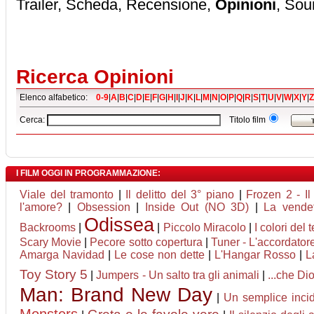
Trailer, Scheda, Recensione,
Opinioni
, Sou
Ricerca Opinioni
Elenco alfabetico:
0-9
|
A
|
B
|
C
|
D
|
E
|
F
|
G
|
H
|
I
|
J
|
K
|
L
|
M
|
N
|
O
|
P
|
Q
|
R
|
S
|
T
|
U
|
V
|
W
|
X
|
Y
|
Z
Cerca:
Titolo film
I FILM OGGI IN PROGRAMMAZIONE:
Viale del tramonto
|
Il delitto del 3° piano
|
Frozen 2 - Il
l'amore?
|
Obsession
|
Inside Out (NO 3D)
|
La vendet
Odissea
Backrooms
|
|
Piccolo Miracolo
|
I colori del
Scary Movie
|
Pecore sotto copertura
|
Tuner - L'accordator
Amarga Navidad
|
Le cose non dette
|
L'Hangar Rosso
|
L
Toy Story 5
|
Jumpers - Un salto tra gli animali
|
...che Di
Man: Brand New Day
|
Un semplice inci