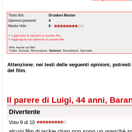
Titolo film:
Drunken Master
Opinioni presenti:
4
Media Voto:
8
-
Leggi tutte le opinioni su questo film
Aggiungi la tua opinione su questo film
Altre risorse sul film:
Trailer, Scheda, Recensione,
Opinioni
, Soundtrack, Speciale.
Attenzione: nei testi delle seguenti opinioni, potresti 
del film.
Il parere di Luigi, 44 anni, Bara
Divertente
Voto 9 di 10
alcuni film di jackie chan non sono un granchè,s