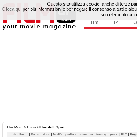
Questo sito utilizza cookie, anche di terze parti
Clicca qui
per più informazioni o per negare il consenso a tutti o a
suo elemento accon
Film
TV
C
FilmUP.com
>
Forum
>
Il bar dello Sport
Indice Forum
|
Registrazione
|
Modifica profilo e preferenze
|
Messaggi privati
|
FAQ
|
Reg