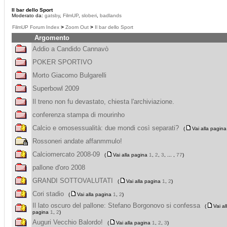
Il bar dello Sport
Moderato da:
gatsby
,
FilmUP
,
sloberi
,
badlands
FilmUP Forum Index
>
Zoom Out
>
Il bar dello Sport
Argomento
Addio a Candido Cannavò
POKER SPORTIVO
Morto Giacomo Bulgarelli
Superbowl 2009
Il treno non fu devastato, chiesta l'archiviazione.
conferenza stampa di mourinho
Calcio e omosessualità: due mondi così separati?
(
Vai alla pagin
Rossoneri andate affanmmulo!
Calciomercato 2008-09
(
Vai alla pagina
1
,
2
,
3
, ... ,
77
)
pallone d'oro 2008
GRANDI SOTTOVALUTATI
(
Vai alla pagina
1
,
2
)
Cori stadio
(
Vai alla pagina
1
,
2
)
Il lato oscuro del pallone: Stefano Borgonovo si confessa
(
Vai al
pagina
1
,
2
)
Auguri Vecchio Balordo!
(
Vai alla pagina
1
,
2
,
3
)