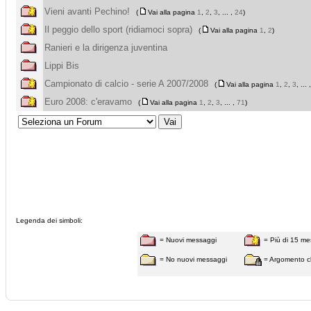
Vieni avanti Pechino!
(
Vai alla pagina
1
,
2
,
3
, ... ,
24
)
Il peggio dello sport (ridiamoci sopra)
(
Vai alla pagina
1
,
2
)
Ranieri e la dirigenza juventina
Lippi Bis
Campionato di calcio - serie A 2007/2008
(
Vai alla pagina
1
,
2
,
3
, ... 
Euro 2008: c'eravamo
(
Vai alla pagina
1
,
2
,
3
, ... ,
71
)
Legenda dei simboli:
= Nuovi messaggi
= Più di 15 me
= No nuovi messaggi
= Argomento c