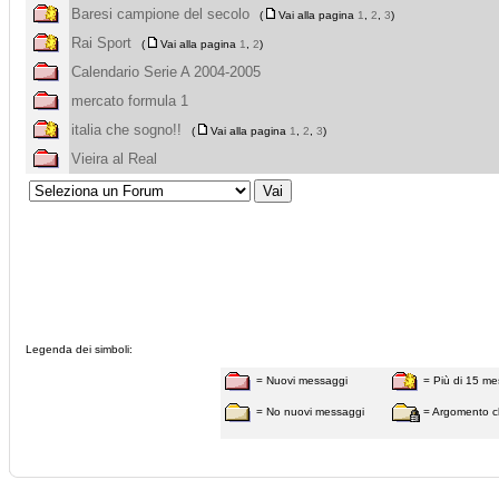
Baresi campione del secolo
(
Vai alla pagina
1
,
2
,
3
)
Rai Sport
(
Vai alla pagina
1
,
2
)
Calendario Serie A 2004-2005
mercato formula 1
italia che sogno!!
(
Vai alla pagina
1
,
2
,
3
)
Vieira al Real
Legenda dei simboli:
= Nuovi messaggi
= Più di 15 me
= No nuovi messaggi
= Argomento c