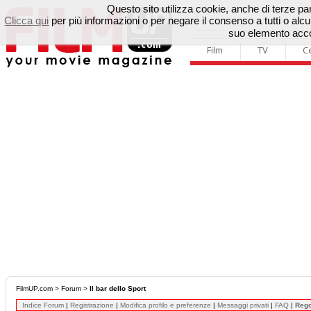
Questo sito utilizza cookie, anche di terze parti
Clicca qui
per più informazioni o per negare il consenso a tutti o a
suo elemento accon
Film
TV
C
FilmUP.com
>
Forum
>
Il bar dello Sport
Indice Forum
|
Registrazione
|
Modifica profilo e preferenze
|
Messaggi privati
|
FAQ
|
Reg