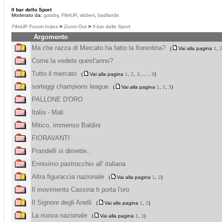
Il bar dello Sport
Moderato da:
gatsby
,
FilmUP
,
sloberi
,
badlands
FilmUP Forum Index
>
Zoom Out
>
Il bar dello Sport
Argomento
Ma che razza di Mercato ha fatto la fiorentina?
(
Vai alla pagina
1
,
Come la vedete quest'anno?
Tutto il mercato
(
Vai alla pagina
1
,
2
,
3
, ... ,
9
)
sorteggi champions league
(
Vai alla pagina
1
,
2
,
3
)
PALLONE D'ORO
Italia - Mali
Mitico, immenso Baldini
FIORAVANTI
Prandelli si dimette..
Ennisimo pastrocchio all' italiana
Altra figuraccia nazionale
(
Vai alla pagina
1
,
2
)
Il movimento Cassina ti porta l'oro
Il Signore degli Anelli
(
Vai alla pagina
1
,
2
)
La nuova nazionale
(
Vai alla pagina
1
,
2
)