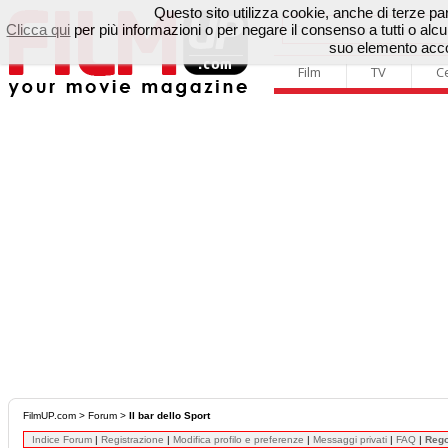
Questo sito utilizza cookie, anche di terze parti
Clicca qui
per più informazioni o per negare il consenso a tutti o a
suo elemento accon
Film
TV
C
FilmUP.com
>
Forum
>
Il bar dello Sport
Indice Forum
|
Registrazione
|
Modifica profilo e preferenze
|
Messaggi privati
|
FAQ
|
Reg