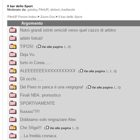
Il bar dello Sport
Moderato da:
gatsby
,
FilmUP
,
sloberi
,
badlands
FilmUP Forum Index
>
Zoom Out
>
Il bar dello Sport
Argomento
Nutro grandi istinti omicidi verso quel cazzo di arbitro
arbitri fottuti!
TIFOSI
(
Vai alla pagina
1
,
2
)
Deja Vu
furto in Corea.....
ALEEEEEEEXXXXXXXXXXX
(
Vai alla pagina
1
,
2
,
3
)
Gli occhi......
Del Piero in panca è una vergogna!
(
Vai alla pagina
1
,
2
)
Finali NBA: pronostico
SPORTIVAMENTE
fiuuuuu"!!!!
Dobbiamo solo ringraziare Alex
Che Sfiga!!!
(
Vai alla pagina
1
,
2
)
...La fredda cronaca