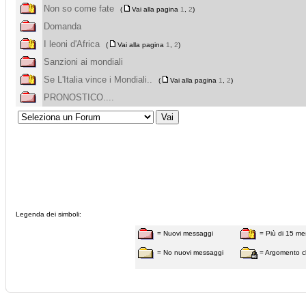
Non so come fate
(
Vai alla pagina
1
,
2
)
Domanda
I leoni d'Africa
(
Vai alla pagina
1
,
2
)
Sanzioni ai mondiali
Se L'Italia vince i Mondiali..
(
Vai alla pagina
1
,
2
)
PRONOSTICO....
Legenda dei simboli:
= Nuovi messaggi
= Più di 15 me
= No nuovi messaggi
= Argomento c