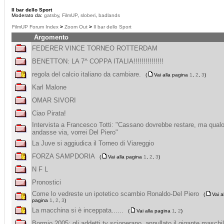
Il bar dello Sport
Moderato da:
gatsby
,
FilmUP
,
sloberi
,
badlands
FilmUP Forum Index
>
Zoom Out
>
Il bar dello Sport
Argomento
FEDERER VINCE TORNEO ROTTERDAM
BENETTON: LA 7^ COPPA ITALIA!!!!!!!!!!!!!!!
regola del calcio italiano da cambiare.
(
Vai alla pagina
1
,
2
,
3
)
Karl Malone
OMAR SIVORI
Ciao Pirata!
Intervista a Francesco Totti: "Cassano dovrebbe restare, ma qual
andasse via, vorrei Del Piero"
La Juve si aggiudica il Torneo di Viareggio
FORZA SAMPDORIA
(
Vai alla pagina
1
,
2
,
3
)
N F L
Pronostici
Come lo vedreste un ipotetico scambio Ronaldo-Del Piero
(
Vai a
pagina
1
,
2
,
3
)
La macchina si è inceppata......
(
Vai alla pagina
1
,
2
)
Bormio 2005: gli addetti tv scioperano, annullato il gigante maschi