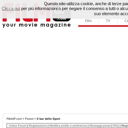
Questo sito utilizza cookie, anche di terze parti
Clicca qui
per più informazioni o per negare il consenso a tutti o a
suo elemento accon
Film
TV
C
FilmUP.com
>
Forum
>
Il bar dello Sport
Indice Forum
|
Registrazione
|
Modifica profilo e preferenze
|
Messaggi privati
|
FAQ
|
Reg