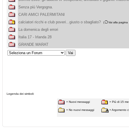
Senza più Vergogna.
CARI AMICI PALERMITANI
calciatori ricchi e club poveri...giusto o sbagliato?
(
Vai alla pagina
La domenica degli errori
Italia 17 - Irlanda 28
GRANDE MARAT
Legenda dei simboli:
= Nuovi messaggi
= Più di 15 me
= No nuovi messaggi
= Argomento c