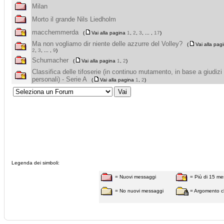
Milan
Morto il grande Nils Liedholm
macchemmerda
(
Vai alla pagina
1
,
2
,
3
, ... ,
17
)
Ma non vogliamo dir niente delle azzurre del Volley?
(
Vai alla pag
2
,
3
, ... ,
9
)
Schumacher
(
Vai alla pagina
1
,
2
)
Classifica delle tifoserie (in continuo mutamento, in base a giudizi
personali) - Serie A
(
Vai alla pagina
1
,
2
)
Legenda dei simboli:
= Nuovi messaggi
= Più di 15 me
= No nuovi messaggi
= Argomento c