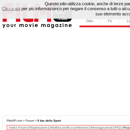
Questo sito utilizza cookie, anche di terze parti
Clicca qui
per più informazioni o per negare il consenso a tutti o a
suo elemento accon
Film
TV
C
FilmUP.com
>
Forum
>
Il bar dello Sport
Indice Forum
|
Registrazione
|
Modifica profilo e preferenze
|
Messaggi privati
|
FAQ
|
Reg