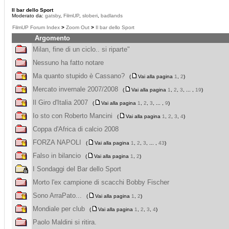
Il bar dello Sport
Moderato da:
gatsby
,
FilmUP
,
sloberi
,
badlands
FilmUP Forum Index
>
Zoom Out
>
Il bar dello Sport
Argomento
Milan, fine di un ciclo.. si riparte"
Nessuno ha fatto notare
Ma quanto stupido è Cassano?
(
Vai alla pagina
1
,
2
)
Mercato invernale 2007/2008
(
Vai alla pagina
1
,
2
,
3
, ... ,
19
)
Il Giro d'Italia 2007
(
Vai alla pagina
1
,
2
,
3
, ... ,
9
)
Io sto con Roberto Mancini
(
Vai alla pagina
1
,
2
,
3
,
4
)
Coppa d'Africa di calcio 2008
FORZA NAPOLI
(
Vai alla pagina
1
,
2
,
3
, ... ,
43
)
Falso in bilancio
(
Vai alla pagina
1
,
2
)
I Sondaggi del Bar dello Sport
Morto l'ex campione di scacchi Bobby Fischer
Sono ArraPato...
(
Vai alla pagina
1
,
2
)
Mondiale per club
(
Vai alla pagina
1
,
2
,
3
,
4
)
Paolo Maldini si ritira.