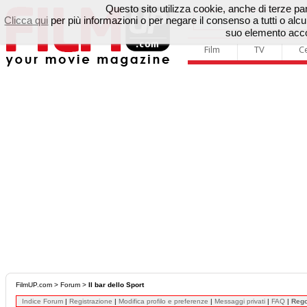
Questo sito utilizza cookie, anche di terze parti
Clicca qui
per più informazioni o per negare il consenso a tutti o a
suo elemento accon
Film
TV
C
FilmUP.com
>
Forum
>
Il bar dello Sport
Indice Forum
|
Registrazione
|
Modifica profilo e preferenze
|
Messaggi privati
|
FAQ
|
Reg