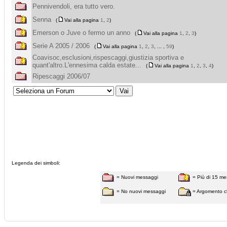
Pennivendoli, era tutto vero.
Senna
(
Vai alla pagina
1
,
2
)
Emerson o Juve o fermo un anno
(
Vai alla pagina
1
,
2
,
3
)
Serie A 2005 / 2006
(
Vai alla pagina
1
,
2
,
3
, ... ,
59
)
Coavisoc,esclusioni,rispescaggi,giustizia sportiva e
quant'altro.L'ennesima calda estate...
(
Vai alla pagina
1
,
2
,
3
,
4
)
Ripescaggi 2006/07
Legenda dei simboli:
= Nuovi messaggi
= Più di 15 me
= No nuovi messaggi
= Argomento c