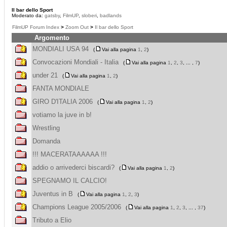
Il bar dello Sport
Moderato da:
gatsby
,
FilmUP
,
sloberi
,
badlands
FilmUP Forum Index
>
Zoom Out
>
Il bar dello Sport
Argomento
MONDIALI USA 94
(
Vai alla pagina
1
,
2
)
Convocazioni Mondiali - Italia
(
Vai alla pagina
1
,
2
,
3
, ... ,
7
)
under 21
(
Vai alla pagina
1
,
2
)
FANTA MONDIALE
GIRO D'ITALIA 2006
(
Vai alla pagina
1
,
2
)
votiamo la juve in b!
Wrestling
Domanda
!!! MACERATAAAAAA !!!
addio o arrivederci biscardi?
(
Vai alla pagina
1
,
2
)
SPEGNAMO IL CALCIO!
Juventus in B
(
Vai alla pagina
1
,
2
,
3
)
Champions League 2005/2006
(
Vai alla pagina
1
,
2
,
3
, ... ,
37
)
Tributo a Elio