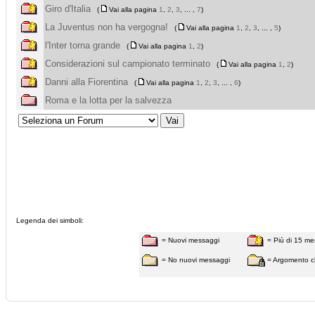
Giro d'Italia
(
Vai alla pagina
1
,
2
,
3
, ... ,
7
)
La Juventus non ha vergogna!
(
Vai alla pagina
1
,
2
,
3
, ... ,
5
)
l'Inter torna grande
(
Vai alla pagina
1
,
2
)
Considerazioni sul campionato terminato
(
Vai alla pagina
1
,
2
)
Danni alla Fiorentina
(
Vai alla pagina
1
,
2
,
3
, ... ,
6
)
Roma e la lotta per la salvezza
Legenda dei simboli:
= Nuovi messaggi
= Più di 15 me
= No nuovi messaggi
= Argomento c