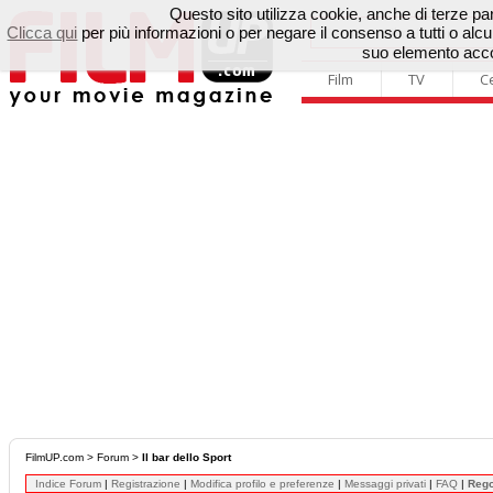
Questo sito utilizza cookie, anche di terze parti
Clicca qui
per più informazioni o per negare il consenso a tutti o a
suo elemento accon
Film
TV
C
FilmUP.com
>
Forum
>
Il bar dello Sport
Indice Forum
|
Registrazione
|
Modifica profilo e preferenze
|
Messaggi privati
|
FAQ
|
Reg