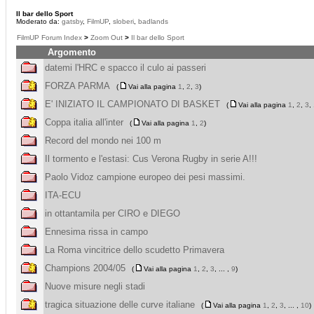
Il bar dello Sport
Moderato da:
gatsby
,
FilmUP
,
sloberi
,
badlands
FilmUP Forum Index
>
Zoom Out
>
Il bar dello Sport
Argomento
datemi l'HRC e spacco il culo ai passeri
FORZA PARMA
(
Vai alla pagina
1
,
2
,
3
)
E' INIZIATO IL CAMPIONATO DI BASKET
(
Vai alla pagina
1
,
2
,
3
, 
Coppa italia all'inter
(
Vai alla pagina
1
,
2
)
Record del mondo nei 100 m
Il tormento e l'estasi: Cus Verona Rugby in serie A!!!
Paolo Vidoz campione europeo dei pesi massimi.
ITA-ECU
in ottantamila per CIRO e DIEGO
Ennesima rissa in campo
La Roma vincitrice dello scudetto Primavera
Champions 2004/05
(
Vai alla pagina
1
,
2
,
3
, ... ,
9
)
Nuove misure negli stadi
tragica situazione delle curve italiane
(
Vai alla pagina
1
,
2
,
3
, ... ,
10
)