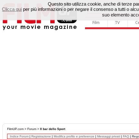
Questo sito utilizza cookie, anche di terze parti
Clicca qui
per più informazioni o per negare il consenso a tutti o a
suo elemento accon
Film
TV
C
FilmUP.com
>
Forum
>
Il bar dello Sport
Indice Forum
|
Registrazione
|
Modifica profilo e preferenze
|
Messaggi privati
|
FAQ
|
Reg