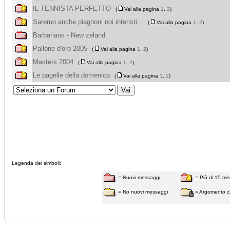
IL TENNISTA PERFETTO
(
Vai alla pagina
1
,
2
)
Saremo anche piagnoni noi interisti...
(
Vai alla pagina
1
,
2
)
Barbarians - New zeland
Pallone d'oro 2005
(
Vai alla pagina
1
,
2
)
Masters 2004
(
Vai alla pagina
1
,
2
)
Le pagelle della domenica
(
Vai alla pagina
1
,
2
)
Legenda dei simboli:
= Nuovi messaggi
= Più di 15 me
= No nuovi messaggi
= Argomento c