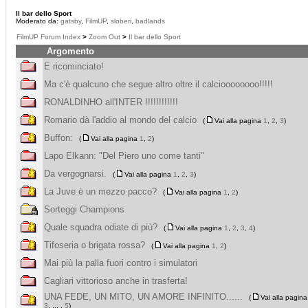
Il bar dello Sport
Moderato da:
gatsby
,
FilmUP
,
sloberi
,
badlands
FilmUP Forum Index
>
Zoom Out
>
Il bar dello Sport
Argomento
E ricominciato!
Ma c'è qualcuno che segue altro oltre il calcioooooooo!!!!!
RONALDINHO all'INTER !!!!!!!!!!!!
Romario dà l'addio al mondo del calcio
(
Vai alla pagina
1
,
2
,
3
)
Buffon:
(
Vai alla pagina
1
,
2
)
Lapo Elkann: "Del Piero uno come tanti"
Da vergognarsi.
(
Vai alla pagina
1
,
2
,
3
)
La Juve è un mezzo pacco?
(
Vai alla pagina
1
,
2
)
Sorteggi Champions
Quale squadra odiate di più?
(
Vai alla pagina
1
,
2
,
3
,
4
)
Tifoseria o brigata rossa?
(
Vai alla pagina
1
,
2
)
Mai più la palla fuori contro i simulatori
Cagliari vittorioso anche in trasferta!
UNA FEDE, UN MITO, UN AMORE INFINITO......
(
Vai alla pagin
3
, ... ,
5
)