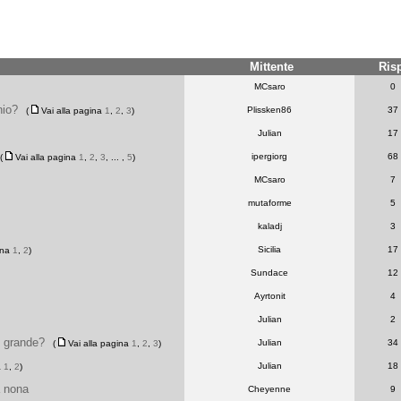
Mittente
Ris
MCsaro
0
nio?
Plissken86
37
(
Vai alla pagina
1
,
2
,
3
)
Julian
17
ipergiorg
68
(
Vai alla pagina
1
,
2
,
3
, ... ,
5
)
MCsaro
7
mutaforme
5
kaladj
3
Sicilia
17
ina
1
,
2
)
Sundace
12
Ayrtonit
4
Julian
2
ù grande?
Julian
34
(
Vai alla pagina
1
,
2
,
3
)
Julian
18
a
1
,
2
)
a nona
Cheyenne
9