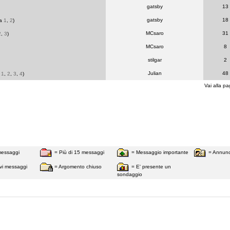
gatsby
13
gatsby
18
na
1
,
2
)
MCsaro
31
2
,
3
)
MCsaro
8
stilgar
2
Julian
48
a
1
,
2
,
3
,
4
)
Vai alla pa
messaggi
= Più di 15 messaggi
= Messaggio importante
= Annunc
vi messaggi
= Argomento chiuso
= E' presente un
sondaggio