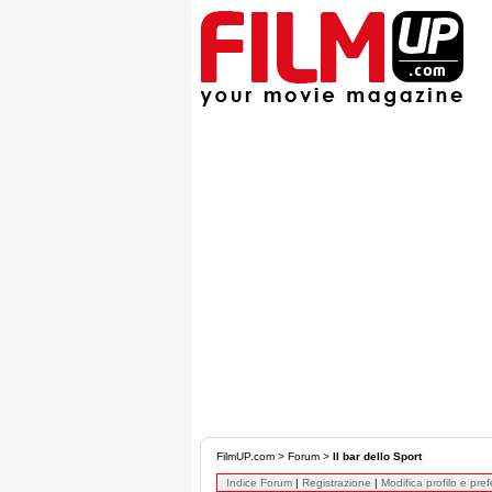
FilmUP.com
>
Forum
>
Il bar dello Sport
Indice Forum
|
Registrazione
|
Modifica profilo e pre