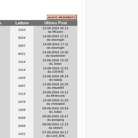
p.
Letture
Ultimo Post
15-08-2004 00:13
1310
da MCsaro
14-08-2004 17:21
5024
da stavrogin
14-08-2004 17:11
3557
da stavrogin
14-08-2004 13:36
8421
da fassbinder
13-08-2004 15:25
1414
da Julian
13-08-2004 11:51
1414
da cOOKIE
13-08-2004 08:16
1403
da kaladj
12-08-2004 20:35
3407
da misaki84
10-08-2004 14:12
1513
da MrVercetti
10-08-2004 11:33
2476
da christabel
09-08-2004 20:54
1309
da Julian
09-08-2004 10:47
5309
da ipergiorg
08-08-2004 12:15
3406
da sloberi
07-08-2004 00:17
1421
da Lord_Elric