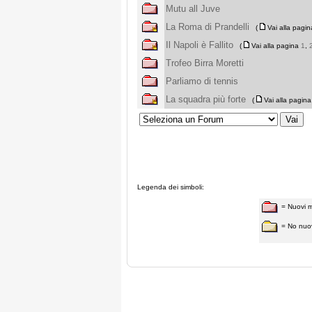
Mutu all Juve
La Roma di Prandelli
(
Vai alla pagi
Il Napoli è Fallito
(
Vai alla pagina
1
,
Trofeo Birra Moretti
Parliamo di tennis
La squadra più forte
(
Vai alla pagin
Legenda dei simboli:
= Nuovi 
= No nuo