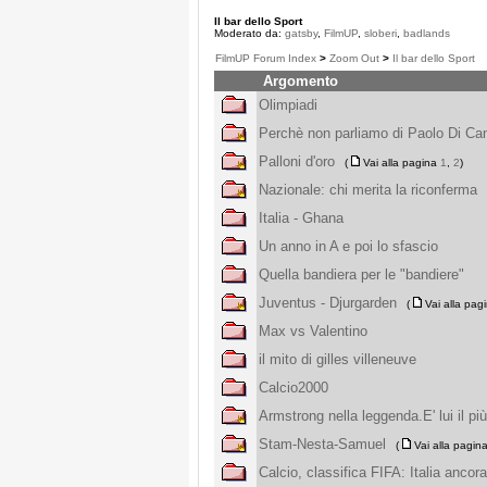
Il bar dello Sport
Moderato da:
gatsby
,
FilmUP
,
sloberi
,
badlands
FilmUP Forum Index
>
Zoom Out
>
Il bar dello Sport
Argomento
Olimpiadi
Perchè non parliamo di Paolo Di Ca
Palloni d'oro
(
Vai alla pagina
1
,
2
)
Nazionale: chi merita la riconferma
Italia - Ghana
Un anno in A e poi lo sfascio
Quella bandiera per le "bandiere"
Juventus - Djurgarden
(
Vai alla pag
Max vs Valentino
il mito di gilles villeneuve
Calcio2000
Armstrong nella leggenda.E' lui il pi
Stam-Nesta-Samuel
(
Vai alla pagin
Calcio, classifica FIFA: Italia ancor