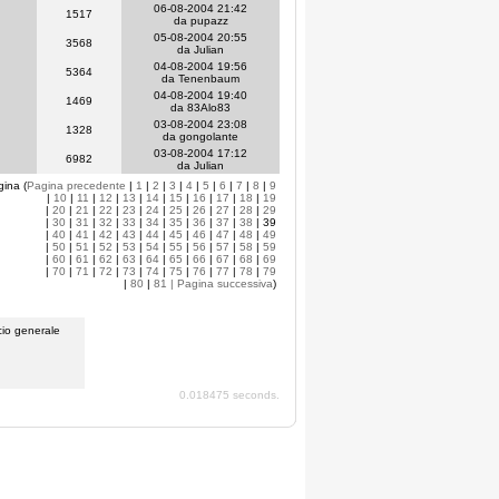
06-08-2004 21:42
1517
da pupazz
05-08-2004 20:55
3568
da Julian
04-08-2004 19:56
5364
da Tenenbaum
04-08-2004 19:40
1469
da 83Alo83
03-08-2004 23:08
1328
da gongolante
03-08-2004 17:12
6982
da Julian
gina (
Pagina precedente
|
1
|
2
|
3
|
4
|
5
|
6
|
7
|
8
|
9
|
10
|
11
|
12
|
13
|
14
|
15
|
16
|
17
|
18
|
19
|
20
|
21
|
22
|
23
|
24
|
25
|
26
|
27
|
28
|
29
|
30
|
31
|
32
|
33
|
34
|
35
|
36
|
37
|
38
| 39
|
40
|
41
|
42
|
43
|
44
|
45
|
46
|
47
|
48
|
49
|
50
|
51
|
52
|
53
|
54
|
55
|
56
|
57
|
58
|
59
|
60
|
61
|
62
|
63
|
64
|
65
|
66
|
67
|
68
|
69
|
70
|
71
|
72
|
73
|
74
|
75
|
76
|
77
|
78
|
79
|
80
|
81
| Pagina successiva
)
io generale
0.018475 seconds.