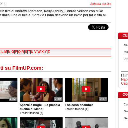
14
Scheda del film
 un film di Andrew Adamson, Kelly Asbury, Conrad Vernon con Mike
alla luna di miele, Shrek e Fiona ricevono un invito per far visita ai
CE
Fil
K
|
L
|
M
|
N
|
O
|
P
|
Q
|
R
|
S
|
T
|
U
|
V
|
W
|
X
|
Y
|
Z
Cit
Pro
ti su FilmUP.com:
I fi
Napo
Cagl
OGG
1:52
0:59
0:57
Ca
Spezie e bugie - La piccola
The echo chamber
cucina di Mehdi
Trailer italiano (it)
Ora
Trailer italiano (it)
Ge