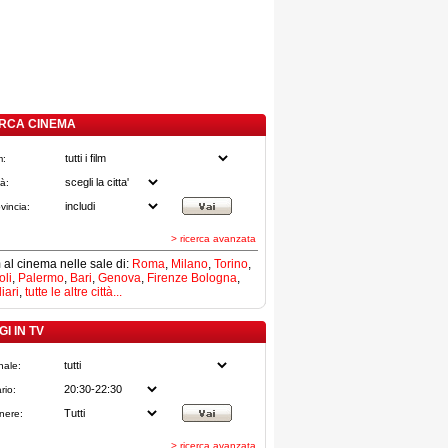
RCA CINEMA
m:
tà:
vincia:
> ricerca avanzata
lm al cinema nelle sale di:
Roma
,
Milano
,
Torino
,
li
,
Palermo
,
Bari
,
Genova
,
Firenze
Bologna
,
iari
,
tutte le altre città...
I IN TV
nale:
rio:
nere:
> ricerca avanzata