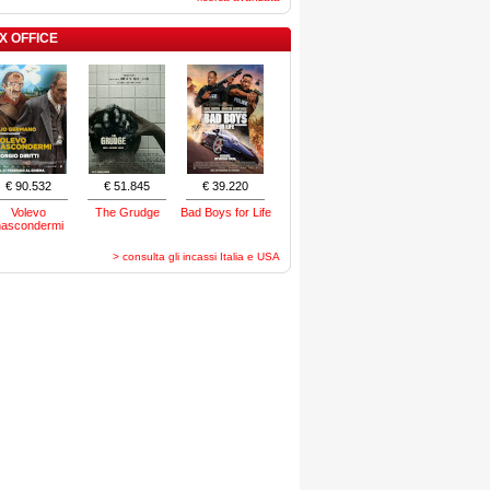
X OFFICE
€ 90.532
€ 51.845
€ 39.220
Volevo
The Grudge
Bad Boys for Life
nascondermi
> consulta gli incassi Italia e USA