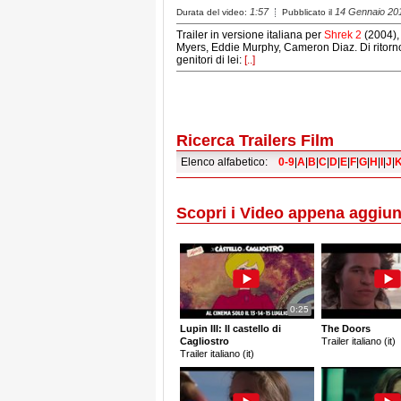
1:57
14 Gennaio 20
Durata del video:
Pubblicato il
Trailer in versione italiana per
Shrek 2
(2004),
Myers, Eddie Murphy, Cameron Diaz. Di ritorno d
genitori di lei:
[..]
Ricerca Trailers Film
Elenco alfabetico:
0-9
|
A
|
B
|
C
|
D
|
E
|
F
|
G
|
H
|
I
|
J
|
Scopri i Video appena aggiun
0:25
Lupin III: Il castello di
The Doors
Cagliostro
Trailer italiano (it)
Trailer italiano (it)