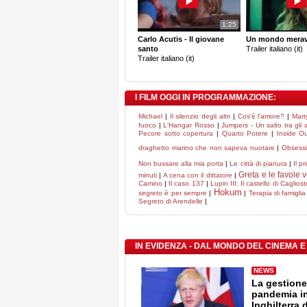
1:25
Carlo Acutis - Il giovane
Un mondo merav
santo
Trailer italiano (it)
Trailer italiano (it)
I FILM OGGI IN PROGRAMMAZIONE:
Michael
|
Il silenzio degli altri
|
Cos'è l'amore?
|
Mart
fuoco
|
L'Hangar Rosso
|
Jumpers - Un salto tra gli 
Pecore sotto copertura
|
Quarto Potere
|
Inside O
draghetto marino che non sapeva nuotare
|
Obsess
Non bussare alla mia porta
|
Le città di pianura
|
Il pr
Greta e le favole 
minuti
|
A cena con il dittatore
|
Camino
|
Il caso 137
|
Lupin III: Il castello di Cagliost
Hokum
segreto è per sempre
|
|
Terapia di famiglia
Segreto di Arendelle
|
IN EVIDENZA - DAL MONDO DEL CINEMA E
NEWS
La gestione
pandemia i
Inghilterra 