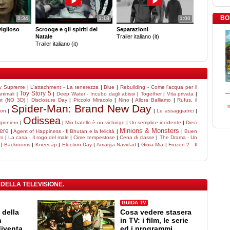
BO
0:34
1:18
1:00
iglioso
Scrooge e gli spiriti del
Separazioni
Natale
Trailer italiano (it)
Trailer italiano (it)
y Supreme
|
L'attachment - La tenerezza
|
Blue
|
Rebuilding - Come l'acqua per il
Toy Story 5
animali
|
|
Deep Water - Incubo dagli abissi
|
Together
|
Vita privata
|
ut (NO 3D)
|
Disclosure Day
|
Piccolo Miracolo
|
Nino
|
Allora Balliamo
|
Rufus, il
Spider-Man: Brand New Day
ion
|
|
Le assaggiatrici
|
Odissea
igioniero
|
|
Mio fratello è un vichingo
|
Un semplice incidente
|
Dieci
Minions & Monsters
vere
|
Agent of Happiness - Il Bhutan e la felicità
|
|
Buen
ro
|
La casa - Il rogo del male
|
Cime tempestose
|
Cena di classe
|
The Drama - Un
|
Backrooms
|
Kneecap
|
Election Day
|
Amarga Navidad
|
Gioia Mia
|
Frozen 2 - Il
 DELLA TELEVISIONE.
GUIDA TV
 della
Cosa vedere stasera
n
in TV: i film, le serie
diventa
ed i programmi