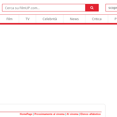
Film
TV
Celebrità
News
Critica
P
HomePage
|
Prossimamente al cinema
|
Al cinema
|
Elenco alfabetico