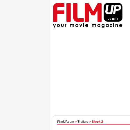
FilmUP.com
>
Trailers
>
Shrek 2