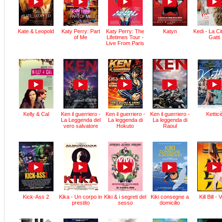
Kate & Leopold
Katy Perry: Part
Katy Perry: The
Katyn
Kedi - La Ci
of Me
Lifetimes Tour -
Gatti
Live From Paris
Kelly & Cal
Ken il guerriero -
Ken il guerriero -
Ken il guerriero -
Kettic
La Leggenda del
La leggenda di
La leggenda di
vero salvatore
Hokuto
Raoul
Kick-Ass 2
Kika - Un corpo in
Kiki & i segreti del
Kiki consegne a
Kill Bill - 
prestito
sesso
domicilio