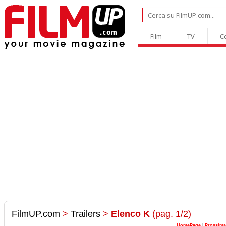
Film
TV
C
FilmUP.com
>
Trailers
>
Elenco K
(pag. 1/2)
HomePage
|
Prossima