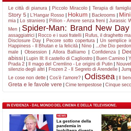
Le città di pianura
|
Piccolo Miracolo
|
Terapia di famigli
Hokum
Min
Story 5
|
L'Hangar Rosso
|
|
Backrooms
|
mia
|
Lo straniero
|
Pillion - Amore senza freni
|
Jurassic W
Spider-Man: Brand New Day
Men
|
assaggiatrici
|
Rocco e i suoi fratelli
|
Rufus, il draghetto m
Disclosure Day
|
Pecore sotto copertura
|
Un semplice i
Happiness - Il Bhutan e la felicità
|
Nino
|
...che Dio perdona
Dee
male
|
Obsession
|
Allora Balliamo
|
Confidenza
|
abissi
|
Lupin III: Il castello di Cagliostro
|
Buen Camino
|
Y
Prada 2
|
Il mago del Cremlino - Le origini di Putin
|
Nouvel
silenzio degli altri
|
Frozen 2 - Il Segreto di Arendelle
|
Jump
Odissea
Le cose non dette
|
Cos'è l'amore?
|
|
Il be
Greta e le favole vere
|
Cime tempestose
|
Cinque seco
IN EVIDENZA - DAL MONDO DEL CINEMA E DELLA TELEVISIONE.
NEWS
La gestione della
pandemia in
Inghilterra diventa