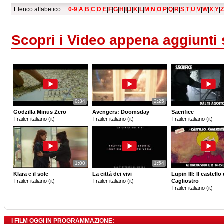
Elenco alfabetico:
0-9
|
A
|
B
|
C
|
D
|
E
|
F
|
G
|
H
|
I
|
J
|
K
|
L
|
M
|
N
|
O
|
P
|
Q
|
R
|
S
|
T
|
U
|
V
|
W
|
X
|
Y
|
Z
Scopri i Video appena aggiunti
0:34
2:25
Godzilla Minus Zero
Avengers: Doomsday
Sacrifice
Trailer italiano (it)
Trailer italiano (it)
Trailer italiano (it)
1:00
1:54
Klara e il sole
La città dei vivi
Lupin III: Il castello 
Trailer italiano (it)
Trailer italiano (it)
Cagliostro
Trailer italiano (it)
I FILM OGGI IN PROGRAMMAZIONE: