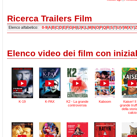
Ricerca Trailers Film
Elenco alfabetico:
0-9
|
A
|
B
|
C
|
D
|
E
|
F
|
G
|
H
|
I
|
J
|
K
|
L
|
M
|
N
|
O
|
P
|
Q
|
R
|
S
|
T
|
U
|
V
|
W
|
X
|
Y
|
Z
Elenco video dei film con inizial
K-19
K-PAX
K2 - La grande
Kaboom
Kaiser! Il
controversia
grande truf
della stori
calcio