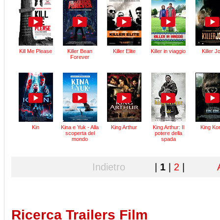
Kill Me Please
Killer Bean
Killer Elite
Killer in viaggio
Killer J
Forever
Kin
Kina e Yuk - Alla
King Arthur
King Arthur: Il
King Ko
scoperta del
potere della
mondo
spada
Indietro
|
1
|
2
|
Ricerca Trailers Film