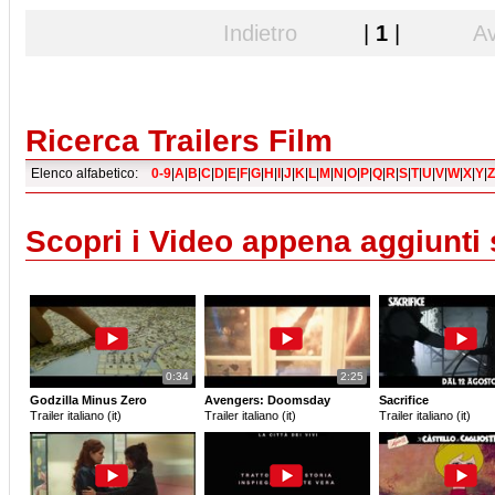
Indietro
|
1
|
Av
Ricerca Trailers Film
Elenco alfabetico:
0-9
|
A
|
B
|
C
|
D
|
E
|
F
|
G
|
H
|
I
|
J
|
K
|
L
|
M
|
N
|
O
|
P
|
Q
|
R
|
S
|
T
|
U
|
V
|
W
|
X
|
Y
|
Z
Scopri i Video appena aggiunti
0:34
2:25
Godzilla Minus Zero
Avengers: Doomsday
Sacrifice
Trailer italiano (it)
Trailer italiano (it)
Trailer italiano (it)