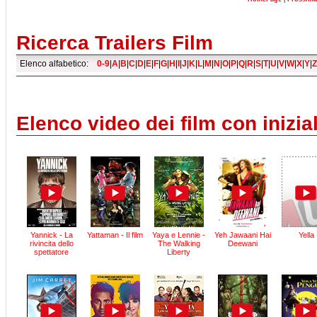
Ricerca Trailers Film
Elenco alfabetico:
0-9
|
A
|
B
|
C
|
D
|
E
|
F
|
G
|
H
|
I
|
J
|
K
|
L
|
M
|
N
|
O
|
P
|
Q
|
R
|
S
|
T
|
U
|
V
|
W
|
X
|
Y
|
Z
Elenco video dei film con inizial
Yannick - La
Yattaman - Il film
Yaya e Lennie -
Yeh Jawaani Hai
Yella
rivincita dello
The Walking
Deewani
spettatore
Liberty