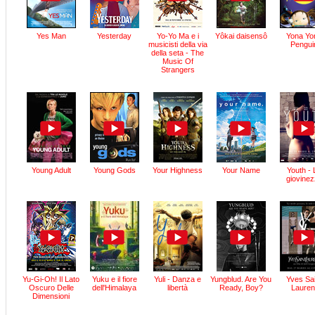
Yes Man
Yesterday
Yo-Yo Ma e i
Yôkai daisensô
Yona Yo
musicisti della via
Pengui
della seta - The
Music Of
Strangers
Young Adult
Young Gods
Your Highness
Your Name
Youth - 
giovine
Yu-Gi-Oh! Il Lato
Yuku e il fiore
Yuli - Danza e
Yungblud. Are You
Yves Sa
Oscuro Delle
dell'Himalaya
libertà
Ready, Boy?
Lauren
Dimensioni