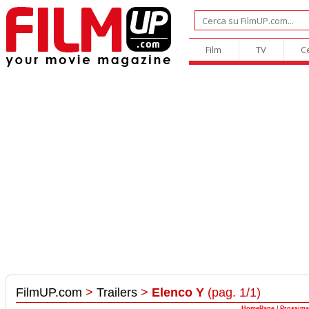
Film
TV
C
FilmUP.com
>
Trailers
>
Elenco Y
(pag. 1/1)
HomePage
|
Prossima