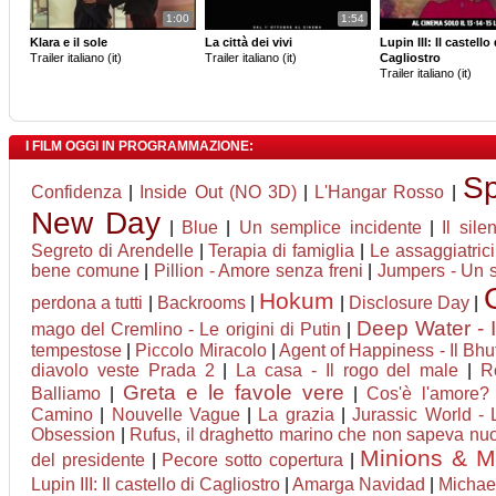
1:00
1:54
Klara e il sole
La città dei vivi
Lupin III: Il castello 
Trailer italiano (it)
Trailer italiano (it)
Cagliostro
Trailer italiano (it)
I FILM OGGI IN PROGRAMMAZIONE:
Sp
Confidenza
|
Inside Out (NO 3D)
|
L'Hangar Rosso
|
New Day
|
Blue
|
Un semplice incidente
|
Il sile
Segreto di Arendelle
|
Terapia di famiglia
|
Le assaggiatrici
bene comune
|
Pillion - Amore senza freni
|
Jumpers - Un sa
Hokum
perdona a tutti
|
Backrooms
|
|
Disclosure Day
|
Deep Water - I
mago del Cremlino - Le origini di Putin
|
tempestose
|
Piccolo Miracolo
|
Agent of Happiness - Il Bhut
diavolo veste Prada 2
|
La casa - Il rogo del male
|
R
Greta e le favole vere
Balliamo
|
|
Cos'è l'amore?
Camino
|
Nouvelle Vague
|
La grazia
|
Jurassic World - 
Obsession
|
Rufus, il draghetto marino che non sapeva nu
Minions & M
del presidente
|
Pecore sotto copertura
|
Lupin III: Il castello di Cagliostro
|
Amarga Navidad
|
Michae