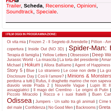
Trailer
,
Scheda
,
Recensione
,
Opinioni
,
Soundtrack
,
Speciale
.
I FILM OGGI IN PROGRAMMAZIONE:
Oi vita mia
|
Frozen 2 - Il Segreto di Arendelle
|
Pillion - A
Spider-Man:
copertura
|
Inside Out (NO 3D)
|
Deep Wat
Terapia di famiglia
|
Yellow Letters
|
Obsession
|
Jurassic World - La rinascita
|
La torta del presidente
|
Amar
Hokum
Michael
|
|
Allora Balliamo
|
Agent of Happiness -
Story 5
|
Blue
|
Lo straniero
|
Le cose non dette
|
La gr
Minions & Monster
Disclosure Day
|
Cos'è l'amore?
|
perdona a tutti
|
Rufus, il draghetto marino che non sapeva
diavolo veste Prada 2
|
Nouvelle Vague
|
Lupin III: 
assaggiatrici
|
Il mago del Cremlino - Le origini di Putin
Piccolo Miracolo
|
Rocco e i suoi fratelli
|
Buen Cam
Odissea
|
Jumpers - Un salto tra gli animali
|
Cime 
Greta
del male
|
Confidenza
|
No Good Men
|
Backrooms
|