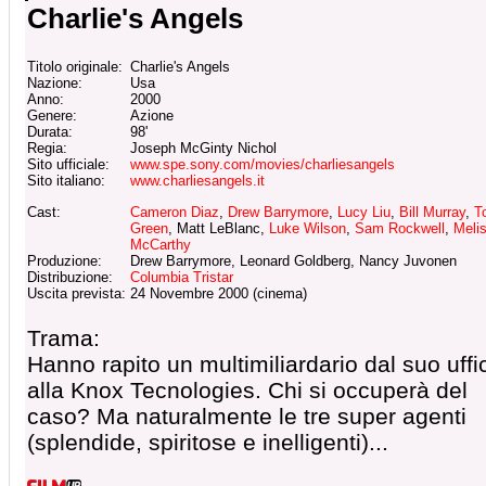
Charlie's Angels
Titolo originale:
Charlie's Angels
Nazione:
Usa
Anno:
2000
Genere:
Azione
Durata:
98'
Regia:
Joseph McGinty Nichol
Sito ufficiale:
www.spe.sony.com/movies/charliesangels
Sito italiano:
www.charliesangels.it
Cast:
Cameron Diaz
,
Drew Barrymore
,
Lucy Liu
,
Bill Murray
,
T
Green
, Matt LeBlanc,
Luke Wilson
,
Sam Rockwell
,
Meli
McCarthy
Produzione:
Drew Barrymore, Leonard Goldberg, Nancy Juvonen
Distribuzione:
Columbia Tristar
Uscita prevista:
24 Novembre 2000 (cinema)
Trama:
Hanno rapito un multimiliardario dal suo uffi
alla Knox Tecnologies. Chi si occuperà del
caso? Ma naturalmente le tre super agenti
(splendide, spiritose e inelligenti)...