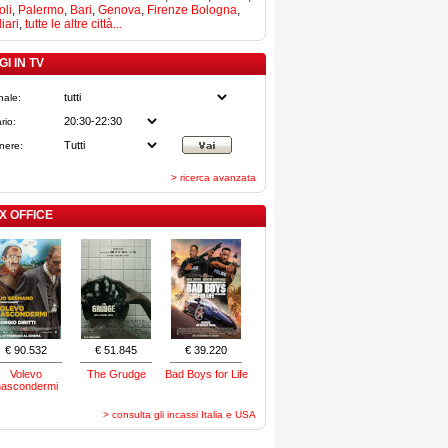
li
,
Palermo
,
Bari
,
Genova
,
Firenze
Bologna
,
iari
,
tutte le altre città...
I IN TV
nale:
rio:
nere:
> ricerca avanzata
X OFFICE
€ 90.532
€ 51.845
€ 39.220
Volevo
The Grudge
Bad Boys for Life
nascondermi
> consulta gli incassi Italia e USA