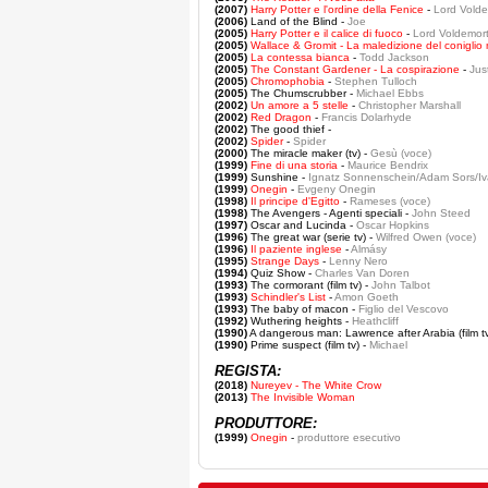
(2007)
Harry Potter e l'ordine della Fenice
-
Lord Volde
(2006)
Land of the Blind -
Joe
(2005)
Harry Potter e il calice di fuoco
-
Lord Voldemor
(2005)
Wallace & Gromit - La maledizione del conigli
(2005)
La contessa bianca
-
Todd Jackson
(2005)
The Constant Gardener - La cospirazione
-
Jus
(2005)
Chromophobia
-
Stephen Tulloch
(2005)
The Chumscrubber -
Michael Ebbs
(2002)
Un amore a 5 stelle
-
Christopher Marshall
(2002)
Red Dragon
-
Francis Dolarhyde
(2002)
The good thief -
(2002)
Spider
-
Spider
(2000)
The miracle maker (tv) -
Gesù (voce)
(1999)
Fine di una storia
-
Maurice Bendrix
(1999)
Sunshine -
Ignatz Sonnenschein/Adam Sors/Iv
(1999)
Onegin
-
Evgeny Onegin
(1998)
Il principe d'Egitto
-
Rameses (voce)
(1998)
The Avengers - Agenti speciali -
John Steed
(1997)
Oscar and Lucinda -
Oscar Hopkins
(1996)
The great war (serie tv) -
Wilfred Owen (voce)
(1996)
Il paziente inglese
-
Almásy
(1995)
Strange Days
-
Lenny Nero
(1994)
Quiz Show -
Charles Van Doren
(1993)
The cormorant (film tv) -
John Talbot
(1993)
Schindler's List
-
Amon Goeth
(1993)
The baby of macon -
Figlio del Vescovo
(1992)
Wuthering heights -
Heathcliff
(1990)
A dangerous man: Lawrence after Arabia (film tv
(1990)
Prime suspect (film tv) -
Michael
REGISTA:
(2018)
Nureyev - The White Crow
(2013)
The Invisible Woman
PRODUTTORE:
(1999)
Onegin
-
produttore esecutivo