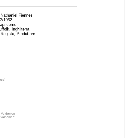
Nathaniel Fiennes
2/1962
apricorno
ffolk, Inghilterra
 Regista, Produttore
I
oce)
 Voldemort
 Voldemort