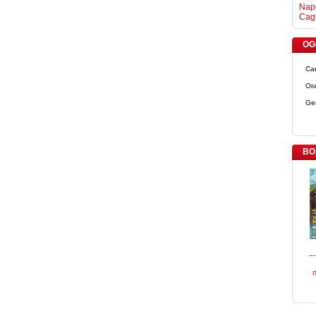
Napo
Cagl
OGG
Ca
Ora
Ge
BO