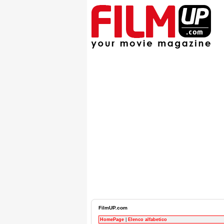
FilmUP.com
HomePage
|
Elenco alfabetico