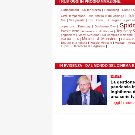
I FILM OGGI IN PROGRAMMAZIONE:
L'attachment - La tenerezza
|
Rebuilding - Come l'a
Hok
Cime tempestose
|
Mio fratello è un vichingo
|
Mia
|
Vita privata
|
The Drama - Un segreto è per s
Spid
copertura
|
Kneecap
|
Disclosure Day
|
favole vere
Toy Story 5
|
A cena con il dittatore
|
prigioniero
|
Marty Supreme
|
Un semplice incidente
Minions & Monsters
Out (NO 3D)
|
|
Frozen 2 
Bhutan e la felicità
|
Piccolo Miracolo
|
Michael
|
Allor
Lupin III: Il castello di Cagliostro
|
IN EVIDENZA - DAL MONDO DEL CINEMA E
NEWS
La gestione
pandemia i
Inghilterra 
una serie tv
Leggi la news