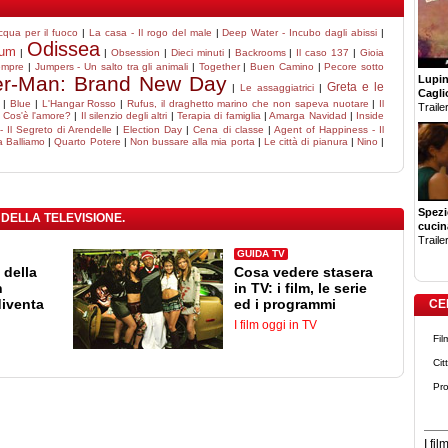
cqua per il fuoco
|
La casa - Il rogo del male
|
Deep Water - Incubo dagli abissi
|
Odissea
um
|
|
Obsession
|
Dieci minuti
|
Backrooms
|
Il caso 137
|
Gioia
empre
|
Jumpers - Un salto tra gli animali
|
Together
|
Buen Camino
|
Pecore sotto
er-Man: Brand New Day
Lupin 
Greta e le
|
Le assaggiatrici
|
Cagli
|
Blue
|
L'Hangar Rosso
|
Rufus, il draghetto marino che non sapeva nuotare
|
Il
Trailer
|
Cos'è l'amore?
|
Il silenzio degli altri
|
Terapia di famiglia
|
Amarga Navidad
|
Inside
- Il Segreto di Arendelle
|
Election Day
|
Cena di classe
|
Agent of Happiness - Il
a Balliamo
|
Quarto Potere
|
Non bussare alla mia porta
|
Le città di pianura
|
Nino
|
Spezi
 DELLA TELEVISIONE.
cucin
Trailer
GUIDA TV
 della
Cosa vedere stasera
n
in TV: i film, le serie
diventa
ed i programmi
CE
I film oggi in TV
Fil
Cit
Pro
I fi