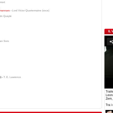
mort
t
o mannaro
-
Lord Victor Quartermaine (voce)
tin Quayle
IL
an Sors
) -
T. E. Lawrence
Traile
Leon
Zem,
Tra i