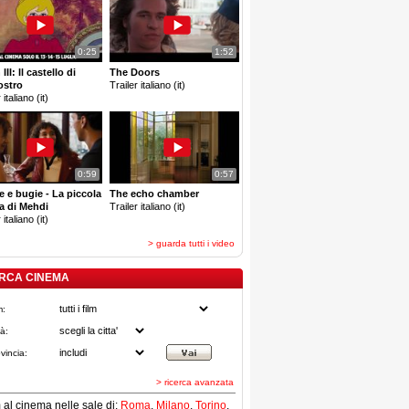
0:25
1:52
III: Il castello di
The Doors
ostro
Trailer italiano (it)
 italiano (it)
0:59
0:57
e e bugie - La piccola
The echo chamber
a di Mehdi
Trailer italiano (it)
 italiano (it)
> guarda tutti i video
RCA CINEMA
m:
tà:
vincia:
> ricerca avanzata
lm al cinema nelle sale di:
Roma
,
Milano
,
Torino
,