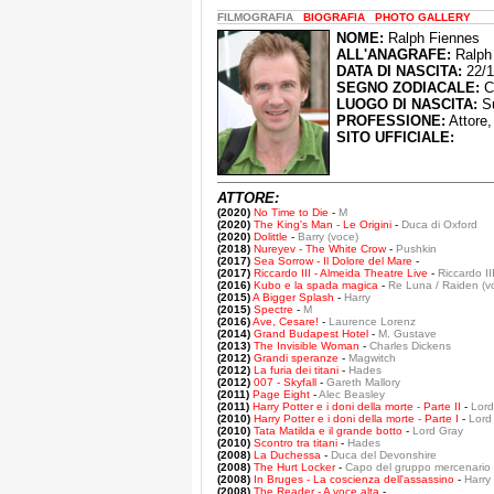
FILMOGRAFIA
BIOGRAFIA
PHOTO GALLERY
NOME:
Ralph Fiennes
ALL'ANAGRAFE:
Ralph 
DATA DI NASCITA:
22/1
SEGNO ZODIACALE:
C
LUOGO DI NASCITA:
Su
PROFESSIONE:
Attore,
SITO UFFICIALE:
ATTORE:
(2020)
No Time to Die
-
M
(2020)
The King's Man - Le Origini
-
Duca di Oxford
(2020)
Dolittle
-
Barry (voce)
(2018)
Nureyev - The White Crow
-
Pushkin
(2017)
Sea Sorrow - Il Dolore del Mare
-
(2017)
Riccardo III - Almeida Theatre Live
-
Riccardo II
(2016)
Kubo e la spada magica
-
Re Luna / Raiden (v
(2015)
A Bigger Splash
-
Harry
(2015)
Spectre
-
M
(2016)
Ave, Cesare!
-
Laurence Lorenz
(2014)
Grand Budapest Hotel
-
M. Gustave
(2013)
The Invisible Woman
-
Charles Dickens
(2012)
Grandi speranze
-
Magwitch
(2012)
La furia dei titani
-
Hades
(2012)
007 - Skyfall
-
Gareth Mallory
(2011)
Page Eight
-
Alec Beasley
(2011)
Harry Potter e i doni della morte - Parte II
-
Lord
(2010)
Harry Potter e i doni della morte - Parte I
-
Lord
(2010)
Tata Matilda e il grande botto
-
Lord Gray
(2010)
Scontro tra titani
-
Hades
(2008)
La Duchessa
-
Duca del Devonshire
(2008)
The Hurt Locker
-
Capo del gruppo mercenario
(2008)
In Bruges - La coscienza dell'assassino
-
Harry
(2008)
The Reader - A voce alta
-