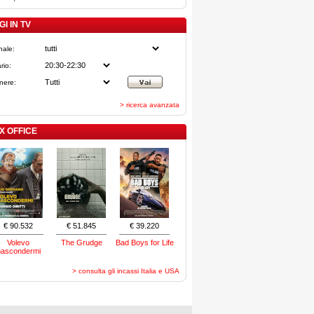
I IN TV
nale:
rio:
nere:
> ricerca avanzata
X OFFICE
€ 90.532
€ 51.845
€ 39.220
Volevo
The Grudge
Bad Boys for Life
nascondermi
> consulta gli incassi Italia e USA