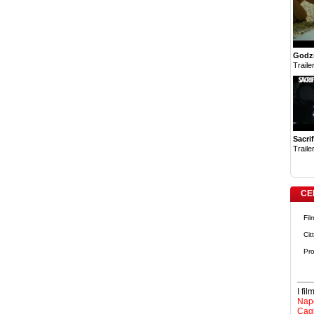
Godzi
Trailer
Sacrif
Trailer
CE
Fil
Cit
Pro
I fi
Napo
Cagl