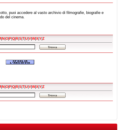
otto, puoi accedere al vasto archivio di filmografie, biografie e
ndo del cinema.
M
|
N
|
O
|
P
|
Q
|
R
|
S
|
T
|
U
|
V
|
W
|
X
|
Y
|
Z
M
|
N
|
O
|
P
|
Q
|
R
|
S
|
T
|
U
|
V
|
W
|
X
|
Y
|
Z