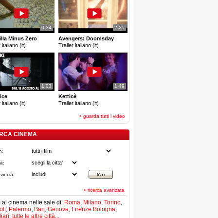
0:34
2:25
lla Minus Zero
Avengers: Doomsday
 italiano (it)
Trailer italiano (it)
1:03
1:49
ice
Ketticè
 italiano (it)
Trailer italiano (it)
> guarda tutti i video
RCA CINEMA
m:
tà:
vincia:
> ricerca avanzata
lm al cinema nelle sale di:
Roma
,
Milano
,
Torino
,
li
,
Palermo
,
Bari
,
Genova
,
Firenze
Bologna
,
iari
,
tutte le altre città...