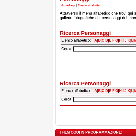
HomePage
|
Elenco alfabetico
Attraverso il menu alfabetico che trovi qui s
gallerie fotografiche dei personaggi del mo
Ricerca Personaggi
Elenco alfabetico:
A
|
B
|
C
|
D
|
E
|
F
|
G
|
H
|
I
|
J
|
K
|
L
|
Cerca:
Ricerca Personaggi
Elenco alfabetico:
A
|
B
|
C
|
D
|
E
|
F
|
G
|
H
|
I
|
J
|
K
|
L
|
Cerca:
I FILM OGGI IN PROGRAMMAZIONE: