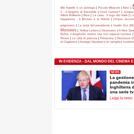
Mio fratello è un vichingo
|
Piccolo Miracolo
|
Nino
|
2 - Il Segreto di Arendelle
|
Cos'è l'amore?
|
Jumpers
Allora Balliamo
|
Blue
|
La casa - Il rogo del male
|
L'
Happiness - Il Bhutan e la felicità
|
Cinque second
prigioniero
|
La torta del presidente
|
Inside Out (N
Monsters
|
Yellow Letters
|
Obsession
|
A New Da
Rufus, il draghetto marino che non sapeva nuotare
Rosso
|
Le città di pianura
|
Primavera
|
Disclosure 
di Cagliostro
|
Amarga Navidad
|
Un semplice inciden
IN EVIDENZA - DAL MONDO DEL CINEMA E
NEWS
La gestione
pandemia i
Inghilterra 
una serie tv
Leggi la news