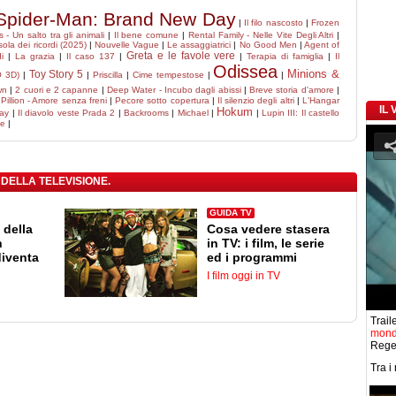
Spider-Man: Brand New Day
|
Il filo nascosto
|
Frozen
 - Un salto tra gli animali
|
Il bene comune
|
Rental Family - Nelle Vite Degli Altri
|
isola dei ricordi (2025)
|
Nouvelle Vague
|
Le assaggiatrici
|
No Good Men
|
Agent of
Greta e le favole vere
i
|
La grazia
|
Il caso 137
|
|
Terapia di famiglia
|
Il
Odissea
Minions &
Toy Story 5
O 3D)
|
|
Priscilla
|
Cime tempestose
|
|
wn
|
2 cuori e 2 capanne
|
Deep Water - Incubo dagli abissi
|
Breve storia d'amore
|
|
Pillion - Amore senza freni
|
Pecore sotto copertura
|
Il silenzio degli altri
|
L'Hangar
IL
Hokum
Day
|
Il diavolo veste Prada 2
|
Backrooms
|
Michael
|
|
Lupin III: Il castello
te
|
 DELLA TELEVISIONE.
GUIDA TV
 della
Cosa vedere stasera
n
in TV: i film, le serie
diventa
ed i programmi
I film oggi in TV
Traile
mon
Regen
Tra i