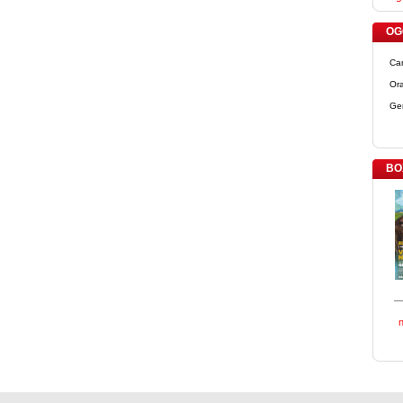
OGG
Ca
Ora
Ge
BO