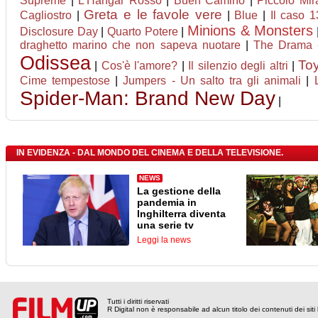
Supreme
|
L'Hangar Rosso
|
Buen Camino
|
Piccolo Mir
Greta e le favole vere
Cagliostro
|
|
Blue
|
Il caso 
Minions & Monsters
Disclosure Day
|
Quarto Potere
|
draghetto marino che non sapeva nuotare
|
The Drama 
Odissea
Toy
|
Cos'è l'amore?
|
Il silenzio degli altri
|
Cime tempestose
|
Jumpers - Un salto tra gli animali
|
Spider-Man: Brand New Day
|
IN EVIDENZA - DAL MONDO DEL CINEMA E DELLA TELEVISIONE.
NEWS
La gestione della
pandemia in
Inghilterra diventa
una serie tv
Leggi la news
Tutti i diritti riservati
R Digital non è responsabile ad alcun titolo dei contenuti dei siti l