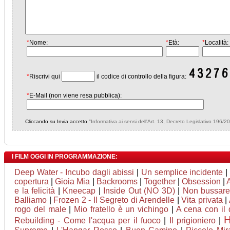
*
Nome:
*
Età:
*
Località:
*
Riscrivi qui
il codice di controllo della figura:
*
E-Mail (non viene resa pubblica):
Cliccando su Invia accetto "
Informativa ai sensi dell'Art. 13, Decreto Legislativo 196/2
I FILM OGGI IN PROGRAMMAZIONE:
Deep Water - Incubo dagli abissi
|
Un semplice incidente
|
copertura
|
Gioia Mia
|
Backrooms
|
Together
|
Obsession
|
e la felicità
|
Kneecap
|
Inside Out (NO 3D)
|
Non bussare 
Balliamo
|
Frozen 2 - Il Segreto di Arendelle
|
Vita privata
|
rogo del male
|
Mio fratello è un vichingo
|
A cena con il d
Rebuilding - Come l'acqua per il fuoco
|
Il prigioniero
|