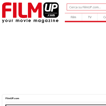
Film
TV
C
FilmUP.com