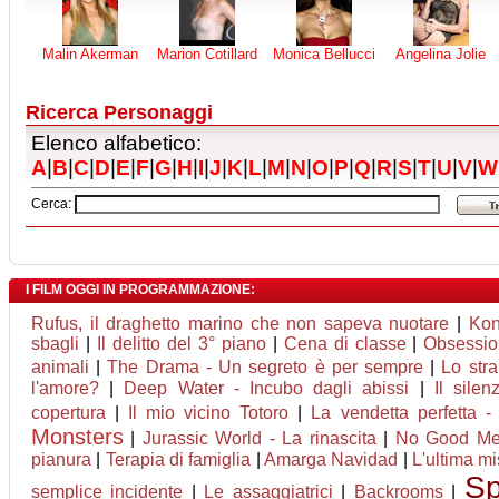
Malin Akerman
Marion Cotillard
Monica Bellucci
Angelina Jolie
Ricerca Personaggi
Elenco alfabetico:
A
|
B
|
C
|
D
|
E
|
F
|
G
|
H
|
I
|
J
|
K
|
L
|
M
|
N
|
O
|
P
|
Q
|
R
|
S
|
T
|
U
|
V
|
W
Cerca:
I FILM OGGI IN PROGRAMMAZIONE:
Rufus, il draghetto marino che non sapeva nuotare
|
Kon
sbagli
|
Il delitto del 3° piano
|
Cena di classe
|
Obsessio
animali
|
The Drama - Un segreto è per sempre
|
Lo stra
l'amore?
|
Deep Water - Incubo dagli abissi
|
Il silen
copertura
|
Il mio vicino Totoro
|
La vendetta perfetta -
Monsters
|
Jurassic World - La rinascita
|
No Good M
pianura
|
Terapia di famiglia
|
Amarga Navidad
|
L'ultima mi
Sp
semplice incidente
|
Le assaggiatrici
|
Backrooms
|