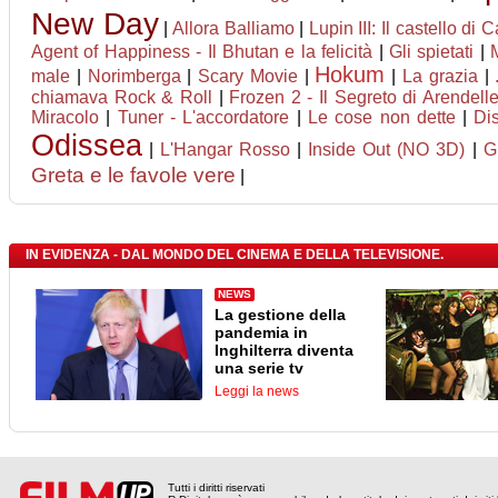
New Day
|
Allora Balliamo
|
Lupin III: Il castello di 
Agent of Happiness - Il Bhutan e la felicità
|
Gli spietati
|
Hokum
male
|
Norimberga
|
Scary Movie
|
|
La grazia
|
chiamava Rock & Roll
|
Frozen 2 - Il Segreto di Arendell
Miracolo
|
Tuner - L'accordatore
|
Le cose non dette
|
Di
Odissea
|
L'Hangar Rosso
|
Inside Out (NO 3D)
|
G
Greta e le favole vere
|
IN EVIDENZA - DAL MONDO DEL CINEMA E DELLA TELEVISIONE.
NEWS
La gestione della
pandemia in
Inghilterra diventa
una serie tv
Leggi la news
Tutti i diritti riservati