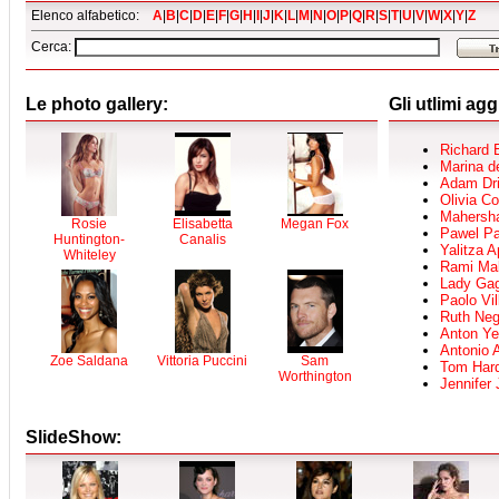
Elenco alfabetico:
A
|
B
|
C
|
D
|
E
|
F
|
G
|
H
|
I
|
J
|
K
|
L
|
M
|
N
|
O
|
P
|
Q
|
R
|
S
|
T
|
U
|
V
|
W
|
X
|
Y
|
Z
Cerca:
Le photo gallery:
Gli utlimi ag
Richard 
Marina d
Adam Dri
Olivia C
Mahersha
Rosie
Elisabetta
Megan Fox
Pawel Pa
Huntington-
Canalis
Yalitza A
Whiteley
Rami Ma
Lady Ga
Paolo Vil
Ruth Ne
Anton Ye
Antonio 
Zoe Saldana
Vittoria Puccini
Sam
Tom Har
Worthington
Jennifer
SlideShow: