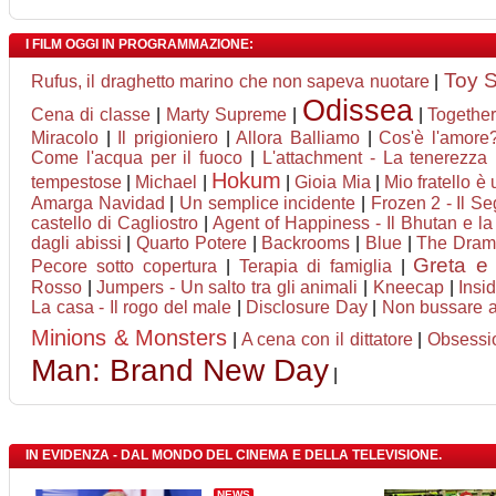
I FILM OGGI IN PROGRAMMAZIONE:
Toy S
Rufus, il draghetto marino che non sapeva nuotare
|
Odissea
Cena di classe
|
Marty Supreme
|
|
Togethe
Miracolo
|
Il prigioniero
|
Allora Balliamo
|
Cos'è l'amore
Come l'acqua per il fuoco
|
L'attachment - La tenerezza
Hokum
tempestose
|
Michael
|
|
Gioia Mia
|
Mio fratello è
Amarga Navidad
|
Un semplice incidente
|
Frozen 2 - Il Se
castello di Cagliostro
|
Agent of Happiness - Il Bhutan e la f
dagli abissi
|
Quarto Potere
|
Backrooms
|
Blue
|
The Drama
Greta e 
Pecore sotto copertura
|
Terapia di famiglia
|
Rosso
|
Jumpers - Un salto tra gli animali
|
Kneecap
|
Insi
La casa - Il rogo del male
|
Disclosure Day
|
Non bussare a
Minions & Monsters
|
A cena con il dittatore
|
Obsessi
Man: Brand New Day
|
IN EVIDENZA - DAL MONDO DEL CINEMA E DELLA TELEVISIONE.
NEWS