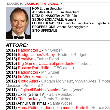
FILMOGRAFIA
BIOGRAFIA
PHOTO GALLERY
NOME:
Jim Broadbent
ALL'ANAGRAFE:
Jim Broadbent
DATA DI NASCITA:
24/05/1949
SEGNO ZODIACALE:
Gemelli
LUOGO DI NASCITA:
Lincoln, Lincolnshire, Inghilterra
PROFESSIONE:
Attore, Sceneggiatore
SITO UFFICIALE:
ATTORE:
(2017)
Paddington 2
-
Mr Gruber
(2016)
Bridget Jones's Baby
-
Padre di Bridget
(2015)
Brooklyn
-
Father Flood
(2015)
Big Game - Caccia al presidente
-
Herbert
(2014)
Postino Pat - Il film
-
CEO (voce)
(2014)
Paddington
-
Mr. Gruber
(2013)
Le Week-end
-
Nick
(2012)
Cloud Atlas
-
Captain Molyneux, Vyvyan Ayrs, Timot
Musician, Prescient 2
(2011)
Il figlio di Babbo Natale
-
Santa (voce)
(2011)
Exile (Serie TV) -
Sam Ronstadt
(2011)
The Iron lady
-
Denis Thatcher
(2011)
Arthur Christmas -
Santa (voce)
(2011)
Harry Potter e i doni della morte - Parte II
-
Horace Sl