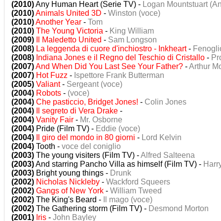
(2010)
Any Human Heart (Serie TV) -
Logan Mountstuart (A
(2010)
Animals United 3D
-
Winston (voce)
(2010)
Another Year
-
Tom
(2010)
The Young Victoria
-
King William
(2009)
Il Maledetto United
-
Sam Longson
(2008)
La leggenda di cuore d'inchiostro - Inkheart
-
Fenogli
(2008)
Indiana Jones e il Regno del Teschio di Cristallo
-
Pr
(2007)
And When Did You Last See Your Father?
-
Arthur M
(2007)
Hot Fuzz
-
Ispettore Frank Butterman
(2005)
Valiant
-
Sergeant (voce)
(2004)
Robots
-
(voce)
(2004)
Che pasticcio, Bridget Jones!
-
Colin Jones
(2004)
Il segreto di Vera Drake
-
(2004)
Vanity Fair
-
Mr. Osborne
(2004)
Pride (Film TV) -
Eddie (voce)
(2004)
Il giro del mondo in 80 giorni
-
Lord Kelvin
(2004)
Tooth -
voce del coniglio
(2003)
The young visiters (Film TV) -
Alfred Salteena
(2003)
And starring Pancho Villa as himself (Film TV) -
Harr
(2003)
Bright young things -
Drunk
(2002)
Nicholas Nickleby
-
Wackford Squeers
(2002)
Gangs of New York
-
William Tweed
(2002)
The King's Beard -
Il mago (voce)
(2002)
The Gathering storm (Film TV) -
Desmond Morton
(2001)
Iris
-
John Bayley