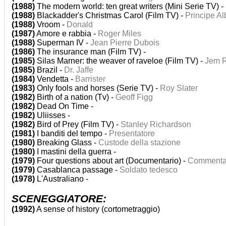
(1988)
The modern world: ten great writers (Mini Serie TV) -
(1988)
Blackadder's Christmas Carol (Film TV) -
Principe Al
(1988)
Vroom -
Donald
(1987)
Amore e rabbia -
Roger Miles
(1988)
Superman IV -
Jean Pierre Dubois
(1986)
The insurance man (Film TV) -
(1985)
Silas Marner: the weaver of raveloe (Film TV) -
Jem 
(1985)
Brazil -
Dr. Jaffe
(1984)
Vendetta -
Barrister
(1983)
Only fools and horses (Serie TV) -
Roy Slater
(1982)
Birth of a nation (Tv) -
Geoff Figg
(1982)
Dead On Time -
(1982)
Uliisses -
(1982)
Bird of Prey (Film TV) -
Stanley Richardson
(1981)
I banditi del tempo -
Presentatore
(1980)
Breaking Glass -
Custode della stazione
(1980)
I mastini della guerra -
(1979)
Four questions about art (Documentario) -
Commenta
(1979)
Casablanca passage -
Soldato tedesco
(1978)
L'Australiano -
SCENEGGIATORE:
(1992)
A sense of history (cortometraggio)