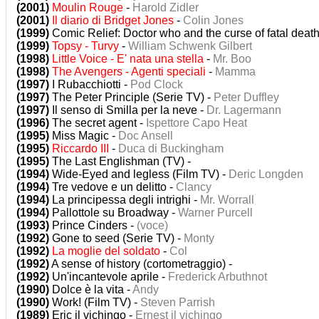
(2001)
Moulin Rouge
-
Harold Zidler
(2001)
Il diario di Bridget Jones
-
Colin Jones
(1999)
Comic Relief: Doctor who and the curse of fatal death
(1999)
Topsy - Turvy
-
William Schwenk Gilbert
(1998)
Little Voice - E' nata una stella
-
Mr. Boo
(1998)
The Avengers - Agenti speciali
-
Mamma
(1997)
I Rubacchiotti -
Pod Clock
(1997)
The Peter Principle (Serie TV) -
Peter Duffley
(1997)
Il senso di Smilla per la neve -
Dr. Lagermann
(1996)
The secret agent -
Ispettore Capo Heat
(1995)
Miss Magic -
Doc Ansell
(1995)
Riccardo III
-
Duca di Buckingham
(1995)
The Last Englishman (TV) -
(1994)
Wide-Eyed and legless (Film TV) -
Deric Longden
(1994)
Tre vedove e un delitto -
Clancy
(1994)
La principessa degli intrighi -
Mr. Worrall
(1994)
Pallottole su Broadway -
Warner Purcell
(1993)
Prince Cinders -
(voce)
(1992)
Gone to seed (Serie TV) -
Monty
(1992)
La moglie del soldato
-
Col
(1992)
A sense of history (cortometraggio) -
(1992)
Un'incantevole aprile -
Frederick Arbuthnot
(1990)
Dolce è la vita -
Andy
(1990)
Work! (Film TV) -
Steven Parrish
(1989)
Eric il vichingo -
Ernest il vichingo