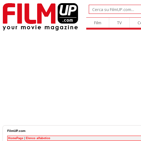
Film
TV
C
FilmUP.com
HomePage
|
Elenco alfabetico