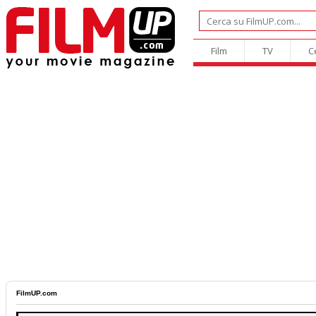
Film
TV
C
FilmUP.com