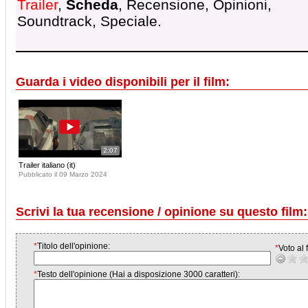
Trailer
,
Scheda
, Recensione, Opinioni,
Soundtrack, Speciale.
Guarda i video disponibili per il film:
2:07
Trailer italiano (it)
Pubblicato il 09 Marzo 2024
Scrivi la tua recensione / opinione su questo film:
*
Titolo dell'opinione:
*
Voto al f
*
Testo dell'opinione (Hai a disposizione 3000 caratteri):