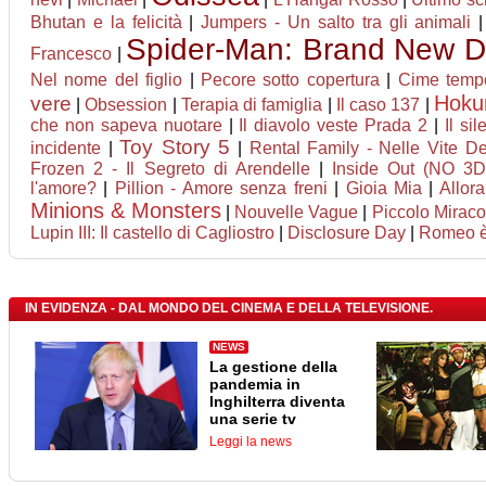
Bhutan e la felicità
|
Jumpers - Un salto tra gli animali
Spider-Man: Brand New 
Francesco
|
Nel nome del figlio
|
Pecore sotto copertura
|
Cime temp
Hok
vere
|
Obsession
|
Terapia di famiglia
|
Il caso 137
|
che non sapeva nuotare
|
Il diavolo veste Prada 2
|
Il sil
Toy Story 5
incidente
|
|
Rental Family - Nelle Vite Deg
Frozen 2 - Il Segreto di Arendelle
|
Inside Out (NO 3D
l'amore?
|
Pillion - Amore senza freni
|
Gioia Mia
|
Allor
Minions & Monsters
|
Nouvelle Vague
|
Piccolo Miraco
Lupin III: Il castello di Cagliostro
|
Disclosure Day
|
Romeo è 
IN EVIDENZA - DAL MONDO DEL CINEMA E DELLA TELEVISIONE.
NEWS
La gestione della
pandemia in
Inghilterra diventa
una serie tv
Leggi la news