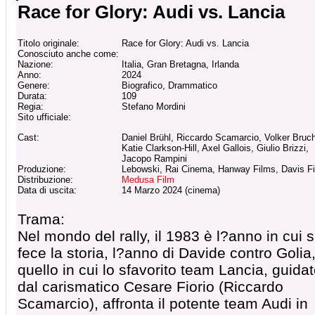
Race for Glory: Audi vs. Lancia
Titolo originale:
Race for Glory: Audi vs. Lancia
Conosciuto anche come:
Nazione:
Italia, Gran Bretagna, Irlanda
Anno:
2024
Genere:
Biografico, Drammatico
Durata:
109
Regia:
Stefano Mordini
Sito ufficiale:
Cast:
Daniel Brühl, Riccardo Scamarcio, Volker Bruc
Katie Clarkson-Hill, Axel Gallois, Giulio Brizzi,
Jacopo Rampini
Produzione:
Lebowski, Rai Cinema, Hanway Films, Davis F
Distribuzione:
Medusa Film
Data di uscita:
14 Marzo 2024 (cinema)
Trama:
Nel mondo del rally, il 1983 è l?anno in cui s
fece la storia, l?anno di Davide contro Golia
quello in cui lo sfavorito team Lancia, guida
dal carismatico Cesare Fiorio (Riccardo
Scamarcio), affronta il potente team Audi in