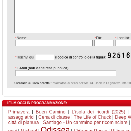
*
Nome:
*
Età:
*
Località:
*
Riscrivi qui
il codice di controllo della figura:
*
E-Mail (non viene resa pubblica):
Cliccando su Invia accetto "
Informativa ai sensi dell'Art. 13, Decreto Legislativo 196/2
I FILM OGGI IN PROGRAMMAZIONE:
Primavera
|
Buen Camino
|
L'isola dei ricordi (2025)
assaggiatrici
|
Cena di classe
|
The Life of Chuck
|
Deep Wa
città di pianura
|
Santiago - Un cammino per ricominciare
Odissea
nevi
|
Michael
|
|
L'Hangar Rosso
|
Ultimo sc