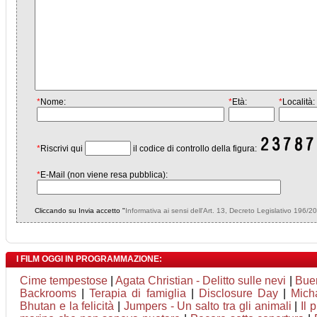
*
Nome:
*
Età:
*
Località:
*
Riscrivi qui
il codice di controllo della figura:
*
E-Mail (non viene resa pubblica):
Cliccando su Invia accetto "
Informativa ai sensi dell'Art. 13, Decreto Legislativo 196/2
I FILM OGGI IN PROGRAMMAZIONE:
Cime tempestose
|
Agata Christian - Delitto sulle nevi
|
Bue
Backrooms
|
Terapia di famiglia
|
Disclosure Day
|
Mich
Bhutan e la felicità
|
Jumpers - Un salto tra gli animali
|
Il 