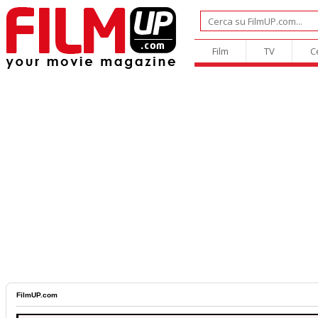
Film
TV
C
FilmUP.com