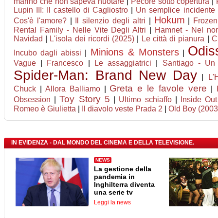
marino che non sapeva nuotare
|
Pecore sotto copertura
|
Lupin III: Il castello di Cagliostro
|
Un semplice incidente
Hokum
Cos'è l'amore?
|
Il silenzio degli altri
|
|
Frozen
Rental Family - Nelle Vite Degli Altri
|
Hamnet - Nel nom
Navidad
|
L'isola dei ricordi (2025)
|
Le città di pianura
|
C
Odis
Minions & Monsters
Incubo dagli abissi
|
|
Vague
|
Francesco
|
Le assaggiatrici
|
Santiago - Un
Spider-Man: Brand New Day
|
L'
Greta e le favole vere
Chuck
|
Allora Balliamo
|
|
Toy Story 5
Obsession
|
|
Ultimo schiaffo
|
Inside Ou
Romeo è Giulietta
|
Il diavolo veste Prada 2
|
Old Boy (2003
IN EVIDENZA - DAL MONDO DEL CINEMA E DELLA TELEVISIONE.
NEWS
La gestione della
pandemia in
Inghilterra diventa
una serie tv
Leggi la news