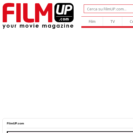
Film
TV
C
FilmUP.com