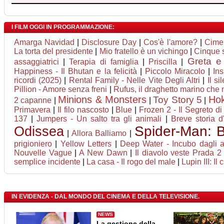
I FILM OGGI IN PROGRAMMAZIONE:
Amarga Navidad
|
Disclosure Day
|
Cos'è l'amore?
|
Cime
La torta del presidente
|
Mio fratello è un vichingo
|
Cinque 
Greta e 
assaggiatrici
|
Terapia di famiglia
|
Priscilla
|
Happiness - Il Bhutan e la felicità
|
Piccolo Miracolo
|
In
ricordi (2025)
|
Rental Family - Nelle Vite Degli Altri
|
Il si
Pillion - Amore senza freni
|
Rufus, il draghetto marino che
Minions & Monsters
Ho
Toy Story 5
2 capanne
|
|
|
Primavera
|
Il filo nascosto
|
Blue
|
Frozen 2 - Il Segreto di
137
|
Jumpers - Un salto tra gli animali
|
Breve storia 
Odissea
Spider-Man: 
|
Allora Balliamo
|
prigioniero
|
Yellow Letters
|
Deep Water - Incubo dagli a
Nouvelle Vague
|
A New Dawn
|
Il diavolo veste Prada 2
semplice incidente
|
La casa - Il rogo del male
|
Lupin III: Il
IN EVIDENZA - DAL MONDO DEL CINEMA E DELLA TELEVISIONE.
NEWS
La gestione della