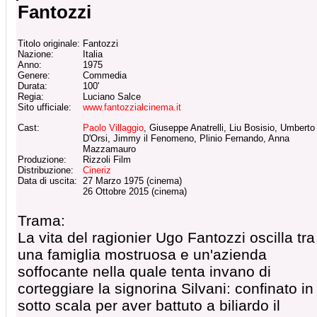
Fantozzi
Titolo originale:
Fantozzi
Nazione:
Italia
Anno:
1975
Genere:
Commedia
Durata:
100'
Regia:
Luciano Salce
Sito ufficiale:
www.fantozzialcinema.it
Cast:
Paolo Villaggio
, Giuseppe Anatrelli, Liu Bosisio, Umberto
D'Orsi, Jimmy il Fenomeno, Plinio Fernando, Anna
Mazzamauro
Produzione:
Rizzoli Film
Distribuzione:
Cineriz
Data di uscita:
27 Marzo 1975 (cinema)
26 Ottobre 2015 (cinema)
Trama:
La vita del ragionier Ugo Fantozzi oscilla tra
una famiglia mostruosa e un'azienda
soffocante nella quale tenta invano di
corteggiare la signorina Silvani: confinato in
sotto scala per aver battuto a biliardo il