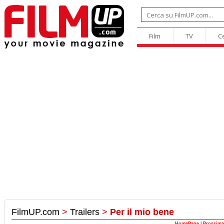
Film
TV
C
FilmUP.com
>
Trailers
>
Per il mio bene
HomePage
|
Prossima