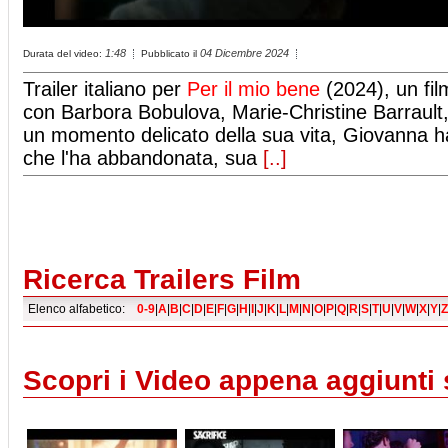
1:48
04 Dicembre 2024
Durata del video:
Pubblicato il
Trailer italiano per
Per il mio bene
(2024), un fi
con Barbora Bobulova, Marie-Christine Barrault, 
un momento delicato della sua vita, Giovanna h
che l'ha abbandonata, sua
[..]
Ricerca Trailers Film
Elenco alfabetico:
0-9
|
A
|
B
|
C
|
D
|
E
|
F
|
G
|
H
|
I
|
J
|
K
|
L
|
M
|
N
|
O
|
P
|
Q
|
R
|
S
|
T
|
U
|
V
|
W
|
X
|
Y
|
Z
Scopri i Video appena aggiunti