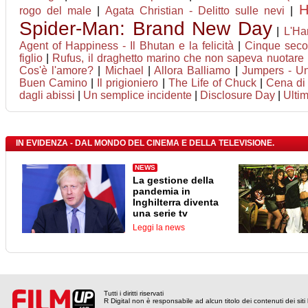
H
rogo del male
|
Agata Christian - Delitto sulle nevi
|
Spider-Man: Brand New Day
|
L'Ha
Agent of Happiness - Il Bhutan e la felicità
|
Cinque seco
figlio
|
Rufus, il draghetto marino che non sapeva nuotare
Cos'è l'amore?
|
Michael
|
Allora Balliamo
|
Jumpers - Un 
Buen Camino
|
Il prigioniero
|
The Life of Chuck
|
Cena di
dagli abissi
|
Un semplice incidente
|
Disclosure Day
|
Ultim
IN EVIDENZA - DAL MONDO DEL CINEMA E DELLA TELEVISIONE.
NEWS
La gestione della
pandemia in
Inghilterra diventa
una serie tv
Leggi la news
Tutti i diritti riservati
R Digital non è responsabile ad alcun titolo dei contenuti dei siti l