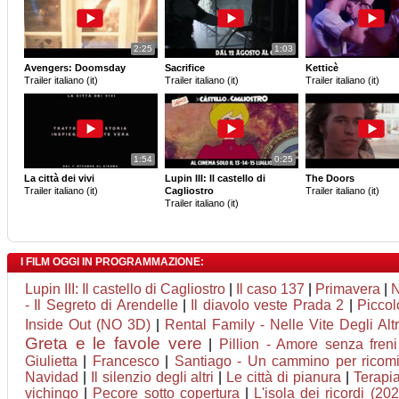
2:25
1:03
Avengers: Doomsday
Sacrifice
Ketticè
Trailer italiano (it)
Trailer italiano (it)
Trailer italiano (it)
1:54
0:25
La città dei vivi
Lupin III: Il castello di
The Doors
Trailer italiano (it)
Cagliostro
Trailer italiano (it)
Trailer italiano (it)
I FILM OGGI IN PROGRAMMAZIONE:
Lupin III: Il castello di Cagliostro
|
Il caso 137
|
Primavera
|
N
- Il Segreto di Arendelle
|
Il diavolo veste Prada 2
|
Piccol
Inside Out (NO 3D)
|
Rental Family - Nelle Vite Degli Altr
Greta e le favole vere
|
Pillion - Amore senza freni
Giulietta
|
Francesco
|
Santiago - Un cammino per ricomi
Navidad
|
Il silenzio degli altri
|
Le città di pianura
|
Terapia
vichingo
|
Pecore sotto copertura
|
L'isola dei ricordi (20