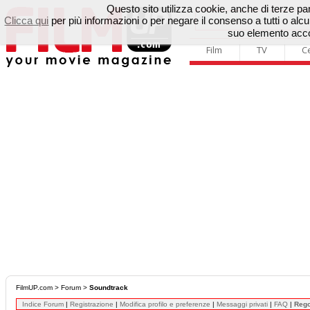
Questo sito utilizza cookie, anche di terze parti
Clicca qui
per più informazioni o per negare il consenso a tutti o a
suo elemento accon
Film
TV
C
FilmUP.com
>
Forum
>
Soundtrack
Indice Forum
|
Registrazione
|
Modifica profilo e preferenze
|
Messaggi privati
|
FAQ
|
Reg