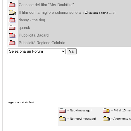
Canzone del film "Mrs Doubtfire"
Il film con la migliore colonna sonora
(
Vai alla pagina
1
,
2
)
danny - the dog
quarck....
Pubblicità Bacardi
Pubblicità Regione Calabria
Legenda dei simboli:
= Nuovi messaggi
= Più di 15 me
= No nuovi messaggi
= Argomento c