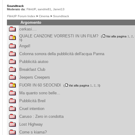
Soundtrack
Moderato da:
FilmUP
,
sandrix81
,
Janet13
FilmUP Forum Index
>
Cinema
>
Soundtrack
Argomento
cerkasi....
QUALE CANZONE VORRESTI IN UN FILM?
(
Vai alla pagina
1
,
2
,
5
)
Angel!
Colonna sonora della pubblicità dell'acqua Panna
Pubblicità aiutoo
Breakfast Club
Jeepers Creepers
FUORI IN 60 SEOCNDI
(
Vai alla pagina
1
,
2
,
3
)
Ma quanto sono belle...
Pubblicità Breil
Cruel intention
Caruso : Zero in condotta
Lost Highway
Come s kiama?