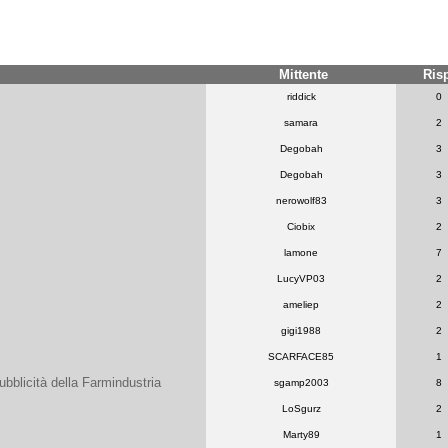
Mittente
Ris
riddick
0
samara
2
Degobah
3
Degobah
3
nerowolf83
3
Ciobix
2
lamone
7
LucyVP03
2
ameliep
2
gigi1988
2
SCARFACE85
1
bblicità della Farmindustria
sgamp2003
8
LoSgurz
2
Marty89
1