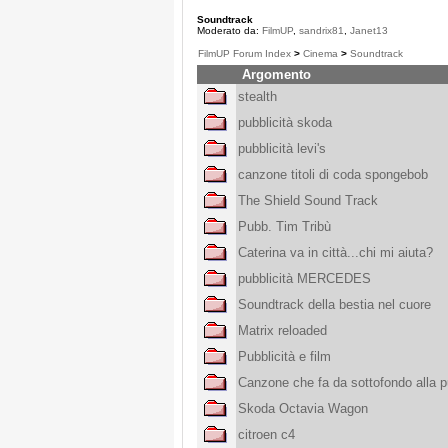
Soundtrack
Moderato da:
FilmUP
,
sandrix81
,
Janet13
FilmUP Forum Index
>
Cinema
>
Soundtrack
Argomento
stealth
pubblicità skoda
pubblicità levi's
canzone titoli di coda spongebob
The Shield Sound Track
Pubb. Tim Tribù
Caterina va in città...chi mi aiuta?
pubblicità MERCEDES
Soundtrack della bestia nel cuore
Matrix reloaded
Pubblicità e film
Canzone che fa da sottofondo alla pu
Skoda Octavia Wagon
citroen c4