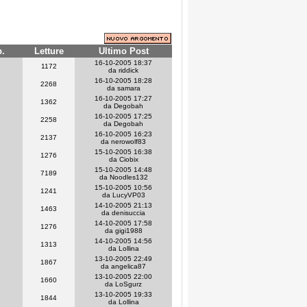
p.
Letture
Ultimo Post
16-10-2005 18:37
1172
da riddick
16-10-2005 18:28
2268
da samara
16-10-2005 17:27
1362
da Degobah
16-10-2005 17:25
2258
da Degobah
16-10-2005 16:23
2137
da nerowolf83
15-10-2005 16:38
1276
da Ciobix
15-10-2005 14:48
7189
da Noodles132
15-10-2005 10:56
1241
da LucyVP03
14-10-2005 21:13
1463
da denisuccia
14-10-2005 17:58
1276
da gigi1988
14-10-2005 14:56
1313
da Lollina
13-10-2005 22:49
1867
da angelica87
13-10-2005 22:00
1660
da LoSgurz
13-10-2005 19:33
1844
da Lollina