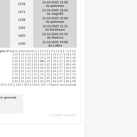
13-10-2005 13:59
1228
da gattotopo
12-10-2005 19:00
1471
da magic90
12-10-2005 15:06
1238
da gattotopo
12-10-2005 11:22
1182
da EricDraven
12-10-2005 02:35
1820
da Markcus
11-10-2005 19:08
1330
da Lollina
gina (
Pagina precedente
|
1
|
2
|
3
|
4
|
5
|
6
|
7
|
8
|
9
|
10
|
11
|
12
|
13
|
14
|
15
|
16
|
17
|
18
|
19
|
20
|
21
|
22
|
23
|
24
|
25
|
26
|
27
|
28
|
29
|
30
|
31
|
32
|
33
| 34 |
35
|
36
|
37
|
38
|
39
|
40
|
41
|
42
|
43
|
44
|
45
|
46
|
47
|
48
|
49
|
50
|
51
|
52
|
53
|
54
|
55
|
56
|
57
|
58
|
59
|
60
|
61
|
62
|
63
|
64
|
65
|
66
|
67
|
68
|
69
|
70
|
71
|
72
|
73
|
74
|
75
|
76
|
77
|
78
|
79
|
80
|
81
|
82
|
83
|
84
|
85
|
86
|
87
|
88
|
89
|
90
|
91
|
92
|
93
|
94
|
95
|
96
|
97
|
98
|
99
100
|
101
|
102
|
103
|
104
|
105
| Pagina successiva
)
io generale
0.018993 seconds.