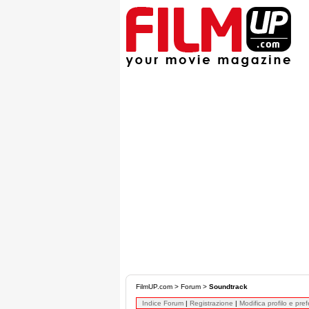
FilmUP.com
>
Forum
>
Soundtrack
Indice Forum
|
Registrazione
|
Modifica profilo e pre