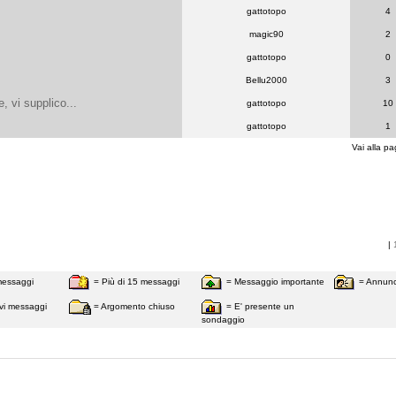
gattotopo
4
magic90
2
gattotopo
0
Bellu2000
3
e, vi supplico...
gattotopo
10
gattotopo
1
Vai alla pa
|
messaggi
= Più di 15 messaggi
= Messaggio importante
= Annunc
vi messaggi
= Argomento chiuso
= E' presente un
sondaggio