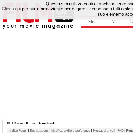
Questo sito utilizza cookie, anche di terze parti
Clicca qui
per più informazioni o per negare il consenso a tutti o a
suo elemento accon
Film
TV
C
FilmUP.com
>
Forum
>
Soundtrack
Indice Forum
|
Registrazione
|
Modifica profilo e preferenze
|
Messaggi privati
|
FAQ
|
Reg