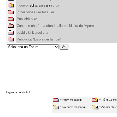
il corvo
(
Vai alla pagina
1
,
2
)
in her shoes -se fossi lei
Publicità nike
Canzone che fa da sfondo alla pubblicità dell'Aperol
pubblicità Barcellona
Pubblicità "L'isola dei famosi"
Legenda dei simboli:
= Nuovi messaggi
= Più di 15 me
= No nuovi messaggi
= Argomento c