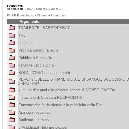
Soundtrack
Moderato da:
FilmUP
,
sandrix81
,
Janet13
FilmUP Forum Index
>
Cinema
>
Soundtrack
Argomento
TRAILER "ELISABETHTOWN"
TRL
qualcuno sa....
Vecchia pubblicità levi's
Pubblicità Smallville
canzone vecchiuccia
SOGNI D'ORO di nanni moretti
PERCHè QUELLE STRANE GOCCE DI SANGUE SUL CORPO D
JENNIFER?
ki mi sa dire qual è la colonna sonora di NONSOLOMODA
Imitazione di Crozza a ROCKPOLITIK
Canzone che fa da sfondo alla pubblicità della Fiat
Arancia meccanica
Dadicata...la talpa
3 Pubblicità! Help me please!