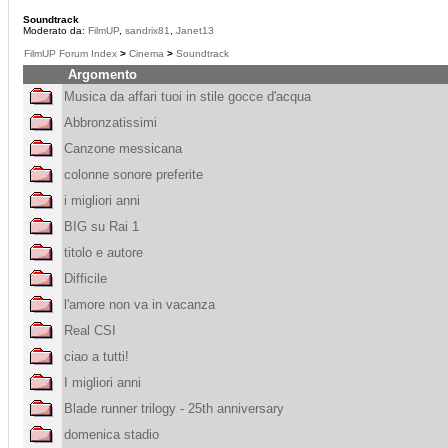
Soundtrack
Moderato da:
FilmUP
,
sandrix81
,
Janet13
FilmUP Forum Index
>
Cinema
>
Soundtrack
Argomento
Musica da affari tuoi in stile gocce d'acqua
Abbronzatissimi
Canzone messicana
colonne sonore preferite
i migliori anni
BIG su Rai 1
titolo e autore
Difficile
l'amore non va in vacanza
Real CSI
ciao a tutti!
I migliori anni
Blade runner trilogy - 25th anniversary
domenica stadio