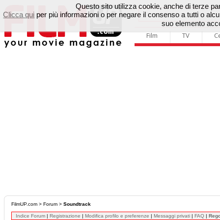
Questo sito utilizza cookie, anche di terze parti
Clicca qui
per più informazioni o per negare il consenso a tutti o a
suo elemento accon
Film
TV
C
FilmUP.com
>
Forum
>
Soundtrack
Indice Forum
|
Registrazione
|
Modifica profilo e preferenze
|
Messaggi privati
|
FAQ
|
Reg