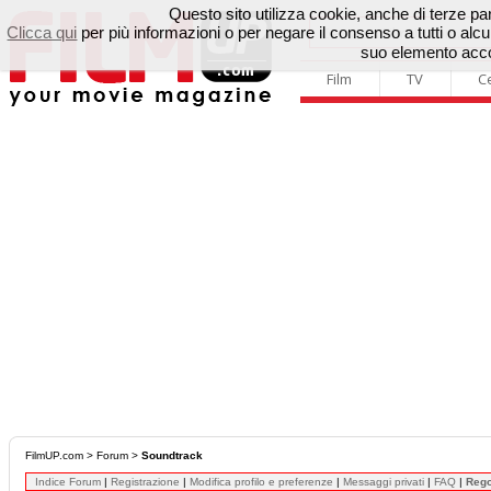
Questo sito utilizza cookie, anche di terze parti
Clicca qui
per più informazioni o per negare il consenso a tutti o a
suo elemento accon
Film
TV
C
FilmUP.com
>
Forum
>
Soundtrack
Indice Forum
|
Registrazione
|
Modifica profilo e preferenze
|
Messaggi privati
|
FAQ
|
Reg