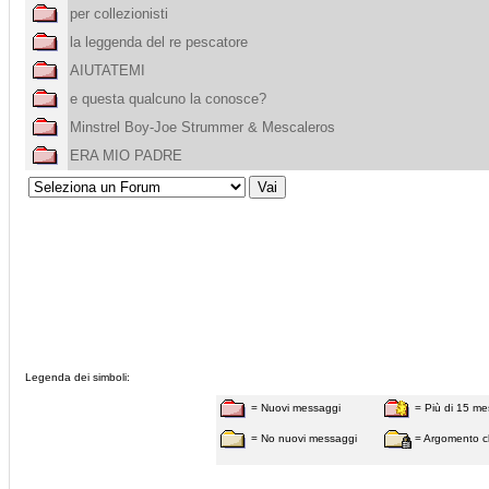
per collezionisti
la leggenda del re pescatore
AIUTATEMI
e questa qualcuno la conosce?
Minstrel Boy-Joe Strummer & Mescaleros
ERA MIO PADRE
Legenda dei simboli:
= Nuovi messaggi
= Più di 15 me
= No nuovi messaggi
= Argomento c