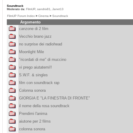
Soundtrack
Moderato da:
FilmUP
,
sandrix81
,
Janet13
FilmUP Forum Index
>
Cinema
>
Soundtrack
Argomento
canzone di 2 film
Vecchio brano jazz
no surprise dei radiohead
Moonlight Mile
"ricordati di me" di muccino
vi prego aiutatemi!!
S.W.F. & singles
film con soundtrack rap
Colonna sonora
GIORGIA E "LA FINESTRA DI FRONTE"
il nome della rosa soundtrack
Prendimi l'anima
aiutone per 2 films
colonna sonora