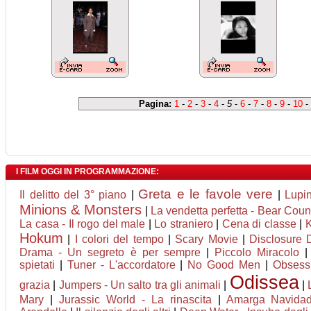
Pagina:
1
-
2
-
3
-
4
-
5
-
6
-
7
-
8
-
9
-
10
-
I FILM OGGI IN PROGRAMMAZIONE:
Greta e le favole vere
Il delitto del 3° piano
|
|
Lupin
Minions & Monsters
|
La vendetta perfetta - Bear Coun
La casa - Il rogo del male
|
Lo straniero
|
Cena di classe
|
K
Hokum
|
I colori del tempo
|
Scary Movie
|
Disclosure 
Drama - Un segreto è per sempre
|
Piccolo Miracolo
spietati
|
Tuner - L'accordatore
|
No Good Men
|
Obsess
Odissea
grazia
|
Jumpers - Un salto tra gli animali
|
|
Mary
|
Jurassic World - La rinascita
|
Amarga Navida