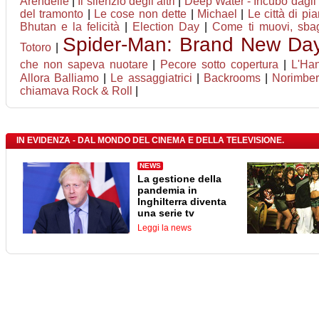
Arendelle
|
Il silenzio degli altri
|
Deep Water - Incubo dagli 
del tramonto
|
Le cose non dette
|
Michael
|
Le città di pi
Bhutan e la felicità
|
Election Day
|
Come ti muovi, sbag
Spider-Man: Brand New Da
Totoro
|
che non sapeva nuotare
|
Pecore sotto copertura
|
L'Ha
Allora Balliamo
|
Le assaggiatrici
|
Backrooms
|
Norimbe
chiamava Rock & Roll
|
IN EVIDENZA - DAL MONDO DEL CINEMA E DELLA TELEVISIONE.
NEWS
La gestione della
pandemia in
Inghilterra diventa
una serie tv
Leggi la news