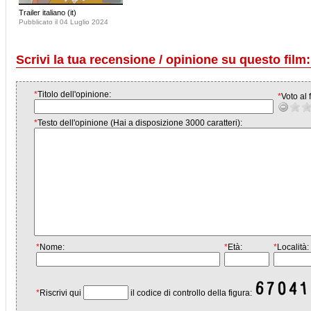
Trailer italiano (it)
Pubblicato il 04 Luglio 2024
Scrivi la tua recensione / opinione su questo film:
*
Titolo dell'opinione:
*
Voto al f
*
Testo dell'opinione (Hai a disposizione 3000 caratteri):
*
Nome:
*
Età:
*
Località:
*
Riscrivi qui
il codice di controllo della figura: