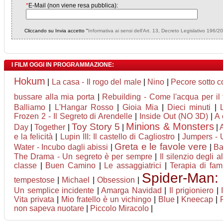
*
E-Mail (non viene resa pubblica):
Cliccando su Invia accetto "
Informativa ai sensi dell'Art. 13, Decreto Legislativo 196/2
I FILM OGGI IN PROGRAMMAZIONE:
Hokum
|
La casa - Il rogo del male
|
Nino
|
Pecore sotto c
bussare alla mia porta
|
Rebuilding - Come l'acqua per il
Balliamo
|
L'Hangar Rosso
|
Gioia Mia
|
Dieci minuti
|
Frozen 2 - Il Segreto di Arendelle
|
Inside Out (NO 3D)
|
A 
Minions & Monsters
Toy Story 5
Day
|
Together
|
|
|
e la felicità
|
Lupin III: Il castello di Cagliostro
|
Jumpers - U
Greta e le favole vere
Water - Incubo dagli abissi
|
|
Ba
The Drama - Un segreto è per sempre
|
Il silenzio degli al
classe
|
Buen Camino
|
Le assaggiatrici
|
Terapia di fam
Spider-Man:
tempestose
|
Michael
|
Obsession
|
Un semplice incidente
|
Amarga Navidad
|
Il prigioniero
|
Vita privata
|
Mio fratello è un vichingo
|
Blue
|
Kneecap
|
non sapeva nuotare
|
Piccolo Miracolo
|