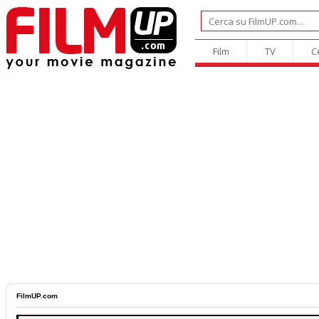
Film
TV
C
FilmUP.com