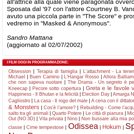
all'attrice alla quale viene paragonata ovver
Sposata dal '97 con l'attore Courtney B. Va
avuto una piccola parte in "The Score" e pr
vedremo in "Masked & Anonymous".
Sandro Mattana
(aggiornato al 02/07/2002)
I FILM OGGI IN PROGRAMMAZIONE:
Obsession
|
Terapia di famiglia
|
L'attachment - La tene
Michael
|
Buen Camino
|
L'Hangar Rosso
|
Allora Ballia
che non sapeva nuotare
|
The Drama - Un segreto è p
Greta e le favole 
Kneecap
|
Pecore sotto copertura
|
Happiness - Il Bhutan e la felicità
|
Election Day
|
Amarga N
Cagliostro
|
La casa - Il rogo del male
|
A cena con il dittato
& Monsters
|
Cos'è l'amore?
|
Rebuilding - Come l'acqu
salto tra gli animali
|
Quarto Potere
|
Le città di pianura
|
Mio
Out (NO 3D)
|
Vita privata
|
Nino
|
Non bussare alla mia po
Odissea
Sp
Hokum
classe
|
Cime tempestose
|
|
|