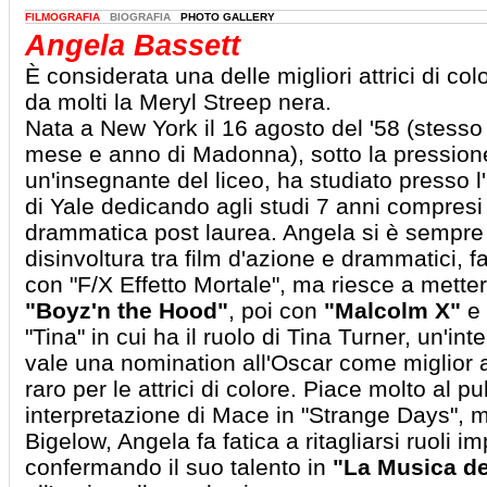
FILMOGRAFIA
BIOGRAFIA
PHOTO GALLERY
Angela Bassett
È considerata una delle migliori attrici di colo
da molti la Meryl Streep nera.
Nata a New York il 16 agosto del '58 (stesso
mese e anno di Madonna), sotto la pression
un'insegnante del liceo, ha studiato presso l
di Yale dedicando agli studi 7 anni compresi i
drammatica post laurea. Angela si è sempr
disinvoltura tra film d'azione e drammatici, 
con "F/X Effetto Mortale", ma riesce a mette
"Boyz'n the Hood"
, poi con
"Malcolm X"
e 
"Tina" in cui ha il ruolo di Tina Turner, un'in
vale una nomination all'Oscar come miglior at
raro per le attrici di colore. Piace molto al p
interpretazione di Mace in "Strange Days", ma
Bigelow, Angela fa fatica a ritagliarsi ruoli im
confermando il suo talento in
"La Musica de