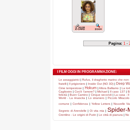
Pagina:
1
-
I FILM OGGI IN PROGRAMMAZIONE:
Le assaggiatrici
|
Rufus, il draghetto marino che non
Deep Wat
fratelli
|
Il prigioniero
|
Inside Out (NO 3D)
|
Hokum
Cime tempestose
|
|
Allora Balliamo
|
La tor
Cagliostro
|
Cos'è l'amore?
|
Michael
|
Il caso 137
|
B
felicità
|
Buen Camino
|
Cinque secondi
|
La casa - I
World - La rinascita
|
Lo straniero
|
Piccolo Miracolo
comune
|
Confidenza
|
Yellow Letters
|
Nouvelle V
Spider-
Segreto di Arendelle
|
Oi vita mia
|
Cremlino - Le origini di Putin
|
Le città di pianura
|
No