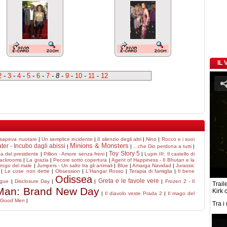
IL
2
-
3
-
4
-
5
-
6
-
7
-
8
-
9
-
10
-
11
-
12
 sapeva nuotare
|
Un semplice incidente
|
Il silenzio degli altri
|
Nino
|
Rocco e i suoi
Minions & Monsters
er - Incubo dagli abissi
|
|
...che Dio perdona a tutti
|
Toy Story 5
ta del presidente
|
Pillion - Amore senza freni
|
|
Lupin III: Il castello di
ackrooms
|
La grazia
|
Pecore sotto copertura
|
Agent of Happiness - Il Bhutan e la
l rogo del male
|
Jumpers - Un salto tra gli animali
|
Blue
|
Amarga Navidad
|
Jurassic
|
Le cose non dette
|
Obsession
|
L'Hangar Rosso
|
Terapia di famiglia
|
Il bene
Odissea
Greta e le favole vere
ague
|
Disclosure Day
|
|
|
Frozen 2 - Il
Traile
Man: Brand New Day
Kirk 
|
Il diavolo veste Prada 2
|
Il mago del
 Good Men
|
Tra i