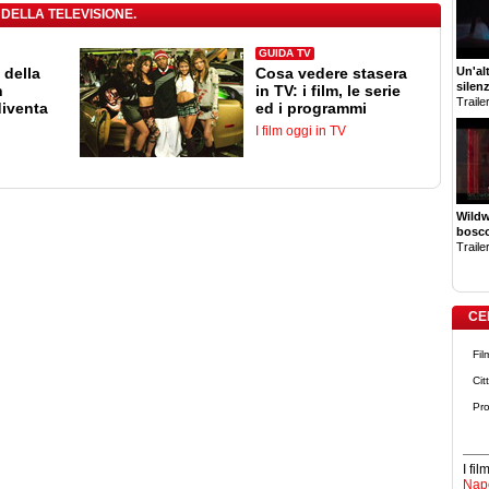
 DELLA TELEVISIONE.
GUIDA TV
Un'al
 della
Cosa vedere stasera
silen
n
in TV: i film, le serie
Trailer
diventa
ed i programmi
I film oggi in TV
Wildw
bosco
Trailer
CE
Fil
Cit
Pro
I fi
Napo