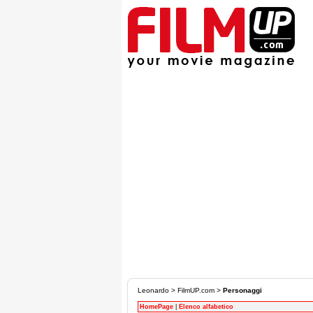
Leonardo
>
FilmUP.com
>
Personaggi
HomePage
|
Elenco alfabetico