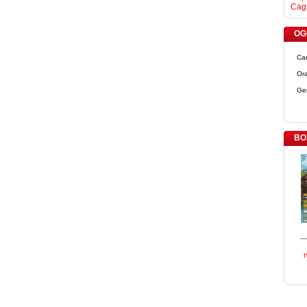
Cagl
OGG
Ca
Ora
Ge
BO