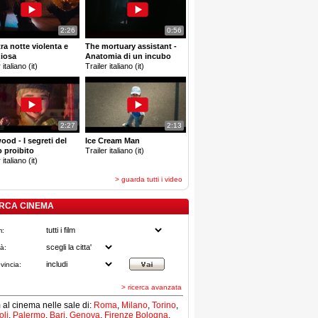
2:26
0:56
tra notte violenta e
The mortuary assistant -
ziosa
Anatomia di un incubo
 italiano (it)
Trailer italiano (it)
2:27
2:13
ood - I segreti del
Ice Cream Man
 proibito
Trailer italiano (it)
 italiano (it)
> guarda tutti i video
RCA CINEMA
m:
tà:
vincia:
> ricerca avanzata
lm al cinema nelle sale di:
Roma
,
Milano
,
Torino
,
li
,
Palermo
,
Bari
,
Genova
,
Firenze
Bologna
,