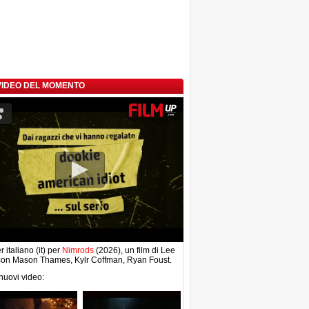
 VIDEO DEL MOMENTO
r italiano (it) per
Nimrods
(2026), un film di Lee
con Mason Thames, Kylr Coffman, Ryan Foust.
 nuovi video: