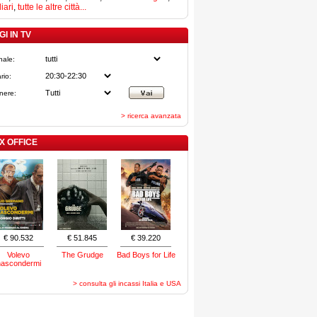
iari
,
tutte le altre città...
I IN TV
nale:
rio:
nere:
> ricerca avanzata
X OFFICE
€ 90.532
€ 51.845
€ 39.220
Volevo
The Grudge
Bad Boys for Life
nascondermi
> consulta gli incassi Italia e USA