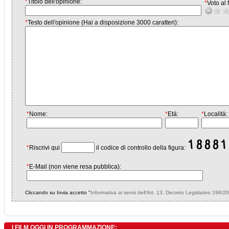
*
Titolo dell'opinione:
*
Voto al f
*
Testo dell'opinione (Hai a disposizione 3000 caratteri):
*
Nome:
*
Età:
*
Località:
*
Riscrivi qui
il codice di controllo della figura:
*
E-Mail (non viene resa pubblica):
Cliccando su Invia accetto "
Informativa ai sensi dell'Art. 13, Decreto Legislativo 196/2
I FILM OGGI IN PROGRAMMAZIONE: