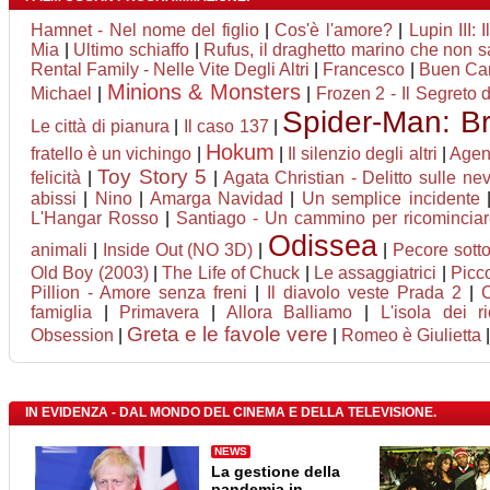
Hamnet - Nel nome del figlio
|
Cos'è l'amore?
|
Lupin III: 
Mia
|
Ultimo schiaffo
|
Rufus, il draghetto marino che non 
Rental Family - Nelle Vite Degli Altri
|
Francesco
|
Buen Ca
Minions & Monsters
Michael
|
|
Frozen 2 - Il Segreto 
Spider-Man: B
Le città di pianura
|
Il caso 137
|
Hokum
fratello è un vichingo
|
|
Il silenzio degli altri
|
Agent
Toy Story 5
felicità
|
|
Agata Christian - Delitto sulle nev
abissi
|
Nino
|
Amarga Navidad
|
Un semplice incidente
L'Hangar Rosso
|
Santiago - Un cammino per ricomincia
Odissea
animali
|
Inside Out (NO 3D)
|
|
Pecore sotto
Old Boy (2003)
|
The Life of Chuck
|
Le assaggiatrici
|
Picc
Pillion - Amore senza freni
|
Il diavolo veste Prada 2
|
famiglia
|
Primavera
|
Allora Balliamo
|
L'isola dei r
Greta e le favole vere
Obsession
|
|
Romeo è Giulietta
|
IN EVIDENZA - DAL MONDO DEL CINEMA E DELLA TELEVISIONE.
NEWS
La gestione della
pandemia in