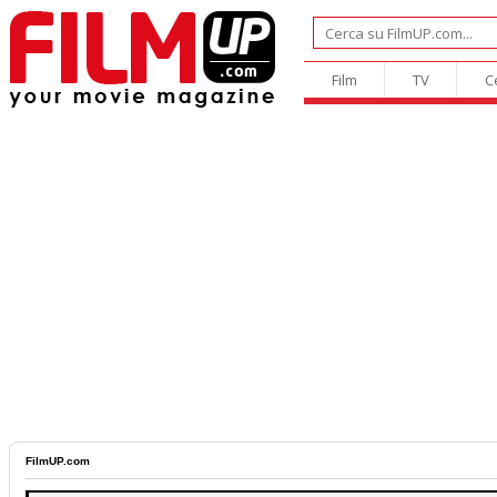
Film
TV
C
FilmUP.com