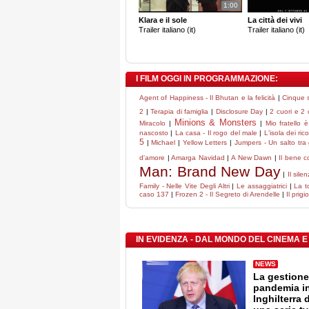
1:00
Klara e il sole
La città dei vivi
Trailer italiano (it)
Trailer italiano (it)
I FILM OGGI IN PROGRAMMAZIONE:
Agent of Happiness - Il Bhutan e la felicità
|
Cinque 
2
|
Terapia di famiglia
|
Disclosure Day
|
2 cuori e 2
Minions & Monsters
Miracolo
|
|
Mio fratello 
nascosto
|
La casa - Il rogo del male
|
L'isola dei ric
5
|
Michael
|
Yellow Letters
|
Jumpers - Un salto tra g
d'amore
|
Amarga Navidad
|
A New Dawn
|
Il bene 
Man: Brand New Day
|
Il silen
Family - Nelle Vite Degli Altri
|
Le assaggiatrici
|
La t
caso 137
|
Frozen 2 - Il Segreto di Arendelle
|
Il prigi
IN EVIDENZA - DAL MONDO DEL CINEMA E
NEWS
La gestione
pandemia i
Inghilterra 