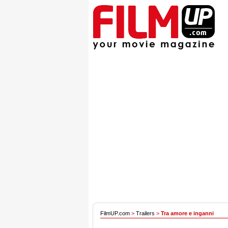
FilmUP.com
>
Trailers
>
Tra amore e inganni