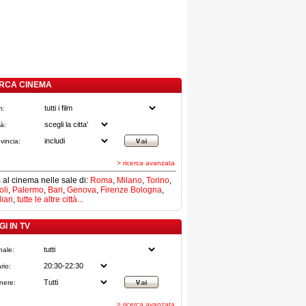
RCA CINEMA
m:
tà:
vincia:
> ricerca avanzata
lm al cinema nelle sale di:
Roma
,
Milano
,
Torino
,
li
,
Palermo
,
Bari
,
Genova
,
Firenze
Bologna
,
iari
,
tutte le altre città...
I IN TV
nale:
rio:
nere:
> ricerca avanzata