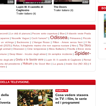
1:54
0:25
1:52
Lupin III: Il castello di
The Doors
BO
Cagliostro
Trailer italiano (it)
Trailer italiano (it)
secondi
|
Le città di pianura
|
Pecore sotto copertura
|
Blue
|
Il diavolo veste Prada
Odissea
 capanne
|
Nouvelle Vague
|
Cos'è l'amore?
|
|
Primavera
|
Piccolo
è un vichingo
|
Backrooms
|
L'Hangar Rosso
|
Pillion - Amore senza freni
|
Il filo
Toy Story
ordi (2025)
|
Rufus, il draghetto marino che non sapeva nuotare
|
Nino
|
li animali
|
Obsession
|
Cime tempestose
|
Allora Balliamo
|
Priscilla
|
Breve storia
Spider-
comune
|
Deep Water - Incubo dagli abissi
|
Un semplice incidente
|
Greta e le favole vere
zio degli altri
|
|
Lupin III: Il castello di Cagliostro
|
Rental
Hokum
orta del presidente
|
|
No Good Men
|
La grazia
|
Inside Out (NO 3D)
|
Il
oniero
|
 DELLA TELEVISIONE.
GUIDA TV
 della
Cosa vedere stasera
n
in TV: i film, le serie
diventa
ed i programmi