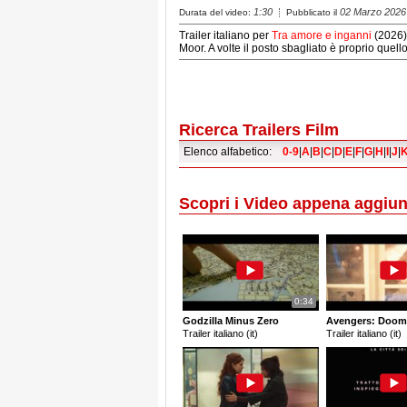
1:30
02 Marzo 2026
Durata del video:
Pubblicato il
Trailer italiano per
Tra amore e inganni
(2026),
Moor. A volte il posto sbagliato è proprio quello
Ricerca Trailers Film
Elenco alfabetico:
0-9
|
A
|
B
|
C
|
D
|
E
|
F
|
G
|
H
|
I
|
J
|
Scopri i Video appena aggiun
0:34
Godzilla Minus Zero
Avengers: Doom
Trailer italiano (it)
Trailer italiano (it)