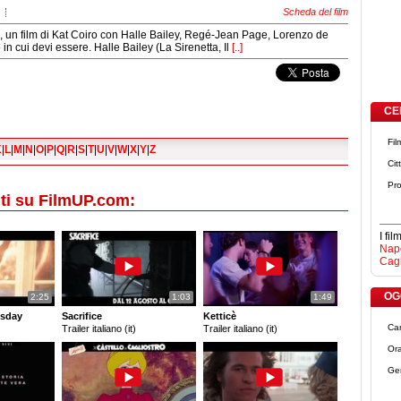
Scheda del film
 un film di Kat Coiro con Halle Bailey, Regé-Jean Page, Lorenzo de
 in cui devi essere. Halle Bailey (La Sirenetta, Il
[..]
CE
Fil
K
|
L
|
M
|
N
|
O
|
P
|
Q
|
R
|
S
|
T
|
U
|
V
|
W
|
X
|
Y
|
Z
Cit
Pro
ti su FilmUP.com:
I fi
Napo
Cagl
OGG
2:25
1:03
1:49
sday
Sacrifice
Ketticè
Ca
Trailer italiano (it)
Trailer italiano (it)
Ora
Ge