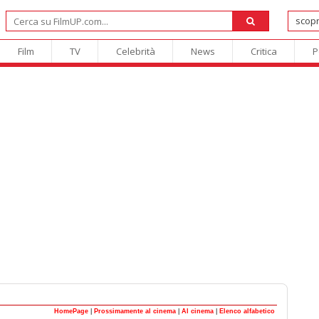
Film
TV
Celebrità
News
Critica
P
HomePage
|
Prossimamente al cinema
|
Al cinema
|
Elenco alfabetico