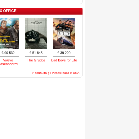
X OFFICE
€ 90.532
€ 51.845
€ 39.220
Volevo
The Grudge
Bad Boys for Life
nascondermi
> consulta gli incassi Italia e USA