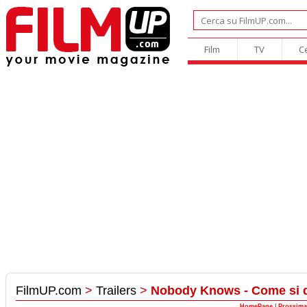
Film
TV
C
FilmUP.com
>
Trailers
>
Nobody Knows - Come si d
HomePage
|
Prossima