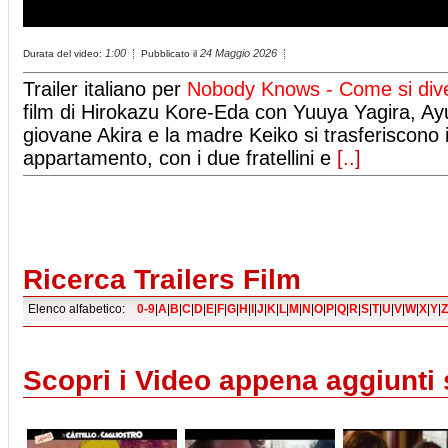
1:00
24 Maggio 2026
Durata del video:
Pubblicato il
Trailer italiano per
Nobody Knows - Come si dive
film di Hirokazu Kore-Eda con Yuuya Yagira, Ayu 
giovane Akira e la madre Keiko si trasferiscono
appartamento, con i due fratellini e
[..]
Ricerca Trailers Film
Elenco alfabetico:
0-9
|
A
|
B
|
C
|
D
|
E
|
F
|
G
|
H
|
I
|
J
|
K
|
L
|
M
|
N
|
O
|
P
|
Q
|
R
|
S
|
T
|
U
|
V
|
W
|
X
|
Y
|
Z
Scopri i Video appena aggiunti