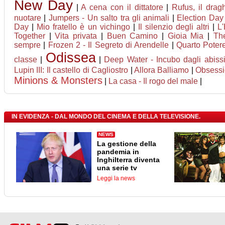
New Day
|
A cena con il dittatore
|
Rufus, il dra
nuotare
|
Jumpers - Un salto tra gli animali
|
Election Day
Day
|
Mio fratello è un vichingo
|
Il silenzio degli altri
|
L
Together
|
Vita privata
|
Buen Camino
|
Gioia Mia
|
Th
sempre
|
Frozen 2 - Il Segreto di Arendelle
|
Quarto Poter
Odissea
classe
|
|
Deep Water - Incubo dagli abiss
Lupin III: Il castello di Cagliostro
|
Allora Balliamo
|
Obsess
Minions & Monsters
|
La casa - Il rogo del male
|
IN EVIDENZA - DAL MONDO DEL CINEMA E DELLA TELEVISIONE.
NEWS
La gestione della
pandemia in
Inghilterra diventa
una serie tv
Leggi la news