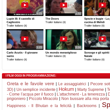
0:25
1:52
Lupin III: Il castello di
The Doors
Spezie e bugie - La 
Cagliostro
Trailer italiano (it)
cucina di Mehdi
Trailer italiano (it)
Trailer italiano (it)
1:25
0:34
Carlo Acutis - Il giovane
Un mondo meraviglioso
Scrooge e gli spiriti
santo
Trailer italiano (it)
Natale
Trailer italiano (it)
Trailer italiano (it)
I FILM OGGI IN PROGRAMMAZIONE:
Greta e le favole vere
|
Le assaggiatrici
|
Pecore sot
Hokum
3D)
|
Un semplice incidente
|
|
Marty Supreme
|
T
- Come l'acqua per il fuoco
|
L'attachment - La tenerezza
|
D
prigioniero
|
Piccolo Miracolo
|
Non bussare alla mia porta
Sp
Happiness - Il Bhutan e la felicità
|
Backrooms
|