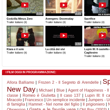
0:34
2:25
Godzilla Minus Zero
Avengers: Doomsday
Sacrifice
Trailer italiano (it)
Trailer italiano (it)
Trailer italiano (it)
1:00
1:54
Klara e il sole
La città dei vivi
Lupin III: Il castello 
Trailer italiano (it)
Trailer italiano (it)
Cagliostro
Trailer italiano (it)
I FILM OGGI IN PROGRAMMAZIONE:
Sp
Allora Balliamo
|
Frozen 2 - Il Segreto di Arendelle
|
New Day
|
Michael
|
Blue
|
Agent of Happiness - Il 
classe
|
Romeo è Giulietta
|
Il caso 137
|
Lupin III: Il c
Miracolo
|
Francesco
|
Un semplice incidente
|
Jumpers - Un
di famiglia
|
Hamnet - Nel nome del figlio
|
Il prigioniero
|
Greta e le favole vere
Obsession
|
|
Old Boy (2003)