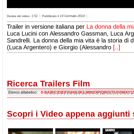
1:51
14 Gennaio 2014
Durata del video:
Pubblicato il
Trailer in versione italiana per
La donna della mi
Luca Lucini con Alessandro Gassman, Luca Arg
Sandrelli. La donna della mia vita è la storia di 
(Luca Argentero) e Giorgio (Alessandro
[..]
Ricerca Trailers Film
Elenco alfabetico:
0-9
|
A
|
B
|
C
|
D
|
E
|
F
|
G
|
H
|
I
|
J
|
K
|
L
|
M
|
N
|
O
|
P
|
Q
|
R
|
S
|
T
|
U
|
V
|
W
|
X
|
Y
|
Z
Scopri i Video appena aggiunti