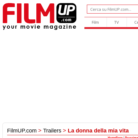
Film
TV
C
FilmUP.com
>
Trailers
>
La donna della mia vita
HomePage
|
Prossima