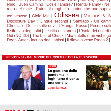
Nino
|
Buen Camino
|
Cos'è l'amore?
|
Rental Family - Nell
rogo del male
|
Rufus, il draghetto marino che non sapev
Odissea
Minions & 
tempestose
|
Gioia Mia
|
|
Disclosure Day
|
Cinque secondi
|
Santiago - Un cammi
Christian - Delitto sulle nevi
|
L'Hangar Rosso
|
Pecore sott
Il silenzio degli altri
|
Le città di pianura
|
L'isola dei ricordi
Out (NO 3D)
|
The Life of Chuck
|
Mio fratello è un viching
Deep Water - Incubo dagli abissi
|
Il diavolo veste Prada 2
|
IN EVIDENZA - DAL MONDO DEL CINEMA E DELLA TELEVISIONE.
NEWS
La gestione della
pandemia in
Inghilterra diventa
una serie tv
Leggi la news