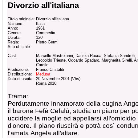
Divorzio all'italiana
Titolo originale:
Divorzio all'italiana
Nazione:
Italia
Anno:
1961
Genere:
Commedia
Durata:
120'
Regia:
Pietro Germi
Sito ufficiale:
Cast:
Marcello Mastroianni, Daniela Rocca, Stefania Sandrelli,
Leopoldo Trieste, Odoardo Spadaro, Margherita Girelli, A
Cardile
Produzione:
Franco Cristaldi
Distribuzione:
Medusa
Data di uscita:
20 Novembre 2001 (Vhs)
Roma 2010
Trama:
Perdutamente innamorato della cugina Ange
il barone Fefè Cefalù, studia un piano per po
uccidere la moglie ed appellarsi all'omicidio
d'onore. Il piano riuscirà e potrà così condur
l'amata Angela all'altare.