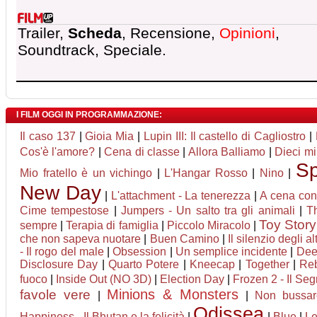
Trailer,
Scheda
, Recensione,
Opinioni
,
Soundtrack, Speciale.
I FILM OGGI IN PROGRAMMAZIONE:
Il caso 137
|
Gioia Mia
|
Lupin III: Il castello di Cagliostro
|
Cos'è l'amore?
|
Cena di classe
|
Allora Balliamo
|
Dieci mi
Sp
Mio fratello è un vichingo
|
L'Hangar Rosso
|
Nino
|
New Day
|
L'attachment - La tenerezza
|
A cena con 
Cime tempestose
|
Jumpers - Un salto tra gli animali
|
T
Toy Story
sempre
|
Terapia di famiglia
|
Piccolo Miracolo
|
che non sapeva nuotare
|
Buen Camino
|
Il silenzio degli alt
- Il rogo del male
|
Obsession
|
Un semplice incidente
|
Deep
Disclosure Day
|
Quarto Potere
|
Kneecap
|
Together
|
Reb
fuoco
|
Inside Out (NO 3D)
|
Election Day
|
Frozen 2 - Il Seg
Minions & Monsters
favole vere
|
|
Non bussar
Odissea
Happiness - Il Bhutan e la felicità
|
|
Blue
|
Le