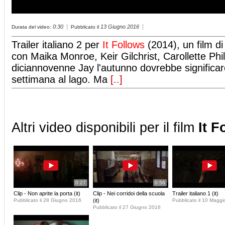
0:30
13 Giugno 2016
Durata del video:
Pubblicato il
Trailer italiano 2 per
It Follows
(2014), un film di
con Maika Monroe, Keir Gilchrist, Carollette Phill
diciannovenne Jay l'autunno dovrebbe significare
settimana al lago. Ma
[..]
Altri video disponibili per il film
It F
0:27
0:56
Clip - Non aprite la porta (it)
Clip - Nei corridoi della scuola
Trailer italiano 1 (it)
Pubblicato il 28 Giugno 2016
(it)
Pubblicato il 10 Magg
Pubblicato il 27 Giugno 2016