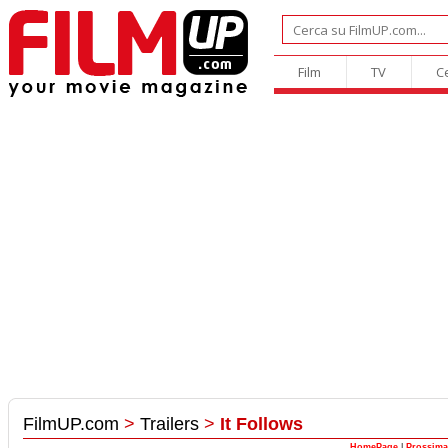
Film
TV
C
FilmUP.com
>
Trailers
>
It Follows
HomePage
|
Prossima