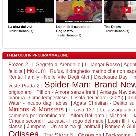
1:54
0:25
La città dei vivi
Lupin III: Il castello di
The Doors
Trailer italiano (it)
Cagliostro
Trailer italiano (it)
Trailer italiano (it)
I FILM OGGI IN PROGRAMMAZIONE:
Frozen 2 - Il Segreto di Arendelle
|
L'Hangar Rosso
|
Agent
Hokum
felicità
|
|
Rufus, il draghetto marino che non sap
Rental Family - Nelle Vite Degli Altri
|
Disclosure Day
|
I
Spider-Man: Brand Ne
veste Prada 2
|
prigioniero
|
Pillion - Amore senza freni
|
Amarga Navida
pianura
|
Cime tempestose
|
L'isola dei ricordi (2025)
|
Il s
Water - Incubo dagli abissi
|
Agata Christian - Delitto sul
Minions & Monsters
|
Il caso 137
|
Le assaggiatrici
cammino per ricominciare
|
Allora Balliamo
|
Michael
|
H
Cinque secondi
|
La casa - Il rogo del male
|
Lupin III: Il 
classe
|
Jumpers - Un salto tra gli animali
|
Romeo è Giuli
Odissea
Toy Story 5
|
|
Obsession
|
Backrooms
|