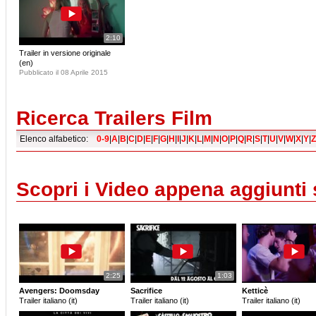
2:10
Trailer in versione originale
(en)
Pubblicato il 08 Aprile 2015
Ricerca Trailers Film
Elenco alfabetico:
0-9
|
A
|
B
|
C
|
D
|
E
|
F
|
G
|
H
|
I
|
J
|
K
|
L
|
M
|
N
|
O
|
P
|
Q
|
R
|
S
|
T
|
U
|
V
|
W
|
X
|
Y
|
Z
Scopri i Video appena aggiunti
2:25
1:03
Avengers: Doomsday
Sacrifice
Ketticè
Trailer italiano (it)
Trailer italiano (it)
Trailer italiano (it)