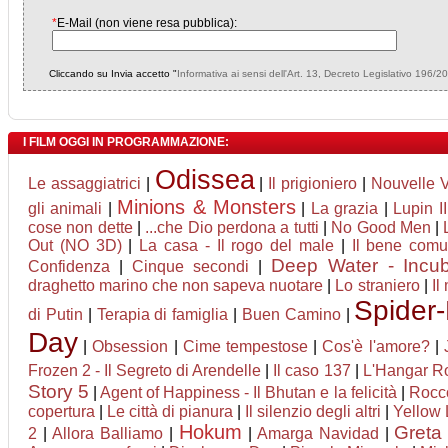
*
E-Mail (non viene resa pubblica):
Cliccando su Invia accetto "
Informativa ai sensi dell'Art. 13, Decreto Legislativo 196/2
I FILM OGGI IN PROGRAMMAZIONE:
Odissea
Le assaggiatrici
|
|
Il prigioniero
|
Nouvelle 
Minions & Monsters
gli animali
|
|
La grazia
|
Lupin II
cose non dette
|
...che Dio perdona a tutti
|
No Good Men
|
Out (NO 3D)
|
La casa - Il rogo del male
|
Il bene com
Deep Water - Incub
Confidenza
|
Cinque secondi
|
draghetto marino che non sapeva nuotare
|
Lo straniero
|
Il
Spider
di Putin
|
Terapia di famiglia
|
Buen Camino
|
Day
|
Obsession
|
Cime tempestose
|
Cos'è l'amore?
|
Frozen 2 - Il Segreto di Arendelle
|
Il caso 137
|
L'Hangar R
Story 5
|
Agent of Happiness - Il Bhutan e la felicità
|
Rocco 
copertura
|
Le città di pianura
|
Il silenzio degli altri
|
Yellow 
Hokum
Greta 
2
|
Allora Balliamo
|
|
Amarga Navidad
|