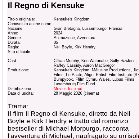
Il Regno di Kensuke
Titolo originale:
Kensuke's Kingdom
Conosciuto anche come:
Nazione:
Gran Bretagna, Lussemburgo, Francia
Anno:
2024
Genere:
Animazione, Avventura
Durata:
85
Regia:
Neil Boyle, Kirk Hendry
Sito ufficiale:
Cast:
Cillian Murphy, Ken Watanabe, Sally Hawkins,
Raffey Cassidy, Aaron MacGregor
Produzione:
Kensuke's Kingdom, Mélusine Productions, Ji
Films, Le Pacte, Align, British Film Institute (BF
Bumpybox, Ffilm Cymru Wales, Lupus Films,
Luxembourg Film Fund
Distribuzione:
Movies Inspired
Data di uscita:
28 Maggio 2026 (cinema)
Trama:
Il film Il Regno di Kensuke, diretto da Neil
Boyle e Kirk Hendry e tratto dal romanzo
bestseller di Michael Morpurgo, racconta
l'avventura di Michael, naufragato su un'isol