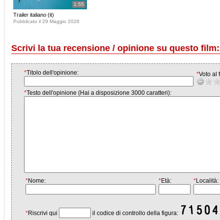
1:55
Trailer italiano (it)
Pubblicato il 29 Maggio 2026
Scrivi la tua recensione / opinione su questo film:
*
Titolo dell'opinione:
*
Voto al f
*
Testo dell'opinione (Hai a disposizione 3000 caratteri):
*
Nome:
*
Età:
*
Località:
*
Riscrivi qui
il codice di controllo della figura: