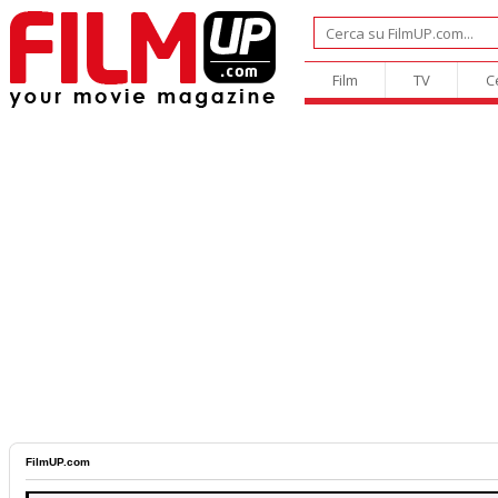
Film
TV
C
FilmUP.com