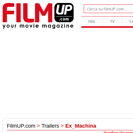
Film
TV
C
FilmUP.com
>
Trailers
>
Ex_Machina
HomePage
|
Prossima