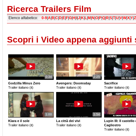
Ricerca Trailers Film
Elenco alfabetico:
0-9
|
A
|
B
|
C
|
D
|
E
|
F
|
G
|
H
|
I
|
J
|
K
|
L
|
M
|
N
|
O
|
P
|
Q
|
R
|
S
|
T
|
U
|
V
|
W
|
X
|
Y
|
Z
Scopri i Video appena aggiunti
0:34
2:25
Godzilla Minus Zero
Avengers: Doomsday
Sacrifice
Trailer italiano (it)
Trailer italiano (it)
Trailer italiano (it)
1:00
1:54
Klara e il sole
La città dei vivi
Lupin III: Il castello 
Trailer italiano (it)
Trailer italiano (it)
Cagliostro
Trailer italiano (it)