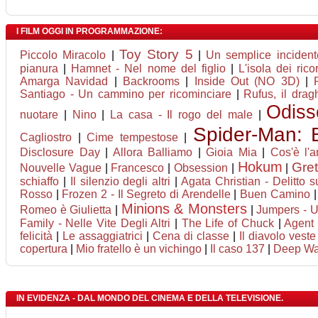
I FILM OGGI IN PROGRAMMAZIONE:
Toy Story 5
Piccolo Miracolo
|
|
Un semplice incident
pianura
|
Hamnet - Nel nome del figlio
|
L'isola dei rico
Amarga Navidad
|
Backrooms
|
Inside Out (NO 3D)
|
Santiago - Un cammino per ricominciare
|
Rufus, il dra
Odiss
nuotare
|
Nino
|
La casa - Il rogo del male
|
Spider-Man:
Cagliostro
|
Cime tempestose
|
Disclosure Day
|
Allora Balliamo
|
Gioia Mia
|
Cos'è l'
Hokum
Gret
Nouvelle Vague
|
Francesco
|
Obsession
|
|
schiaffo
|
Il silenzio degli altri
|
Agata Christian - Delitto s
Rosso
|
Frozen 2 - Il Segreto di Arendelle
|
Buen Camino
Minions & Monsters
Romeo è Giulietta
|
|
Jumpers - Un
Family - Nelle Vite Degli Altri
|
The Life of Chuck
|
Agent 
felicità
|
Le assaggiatrici
|
Cena di classe
|
Il diavolo vest
copertura
|
Mio fratello è un vichingo
|
Il caso 137
|
Deep Wat
IN EVIDENZA - DAL MONDO DEL CINEMA E DELLA TELEVISIONE.