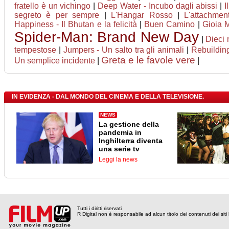
fratello è un vichingo
|
Deep Water - Incubo dagli abissi
|
I
segreto è per sempre
|
L'Hangar Rosso
|
L'attachmen
Happiness - Il Bhutan e la felicità
|
Buen Camino
|
Gioia 
Spider-Man: Brand New Day
|
Dieci 
tempestose
|
Jumpers - Un salto tra gli animali
|
Rebuilding
Greta e le favole vere
Un semplice incidente
|
|
IN EVIDENZA - DAL MONDO DEL CINEMA E DELLA TELEVISIONE.
NEWS
La gestione della
pandemia in
Inghilterra diventa
una serie tv
Leggi la news
Tutti i diritti riservati
R Digital non è responsabile ad alcun titolo dei contenuti dei siti l