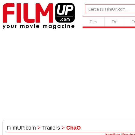
Film
TV
C
FilmUP.com
>
Trailers
>
ChaO
HomePage
|
Prossima