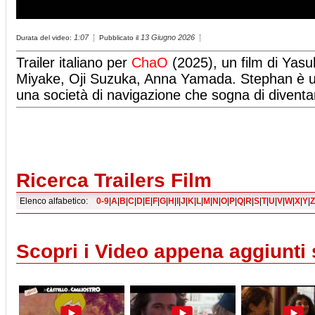
1:07
13 Giugno 2026
Durata del video:
Pubblicato il
Trailer italiano per
ChaO
(2025), un film di Yasu
Miyake, Oji Suzuka, Anna Yamada. Stephan è un 
una società di navigazione che sogna di divent
Ricerca Trailers Film
Elenco alfabetico:
0-9
|
A
|
B
|
C
|
D
|
E
|
F
|
G
|
H
|
I
|
J
|
K
|
L
|
M
|
N
|
O
|
P
|
Q
|
R
|
S
|
T
|
U
|
V
|
W
|
X
|
Y
|
Z
Scopri i Video appena aggiunti