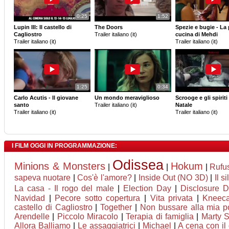
0:25
1:52
Lupin III: Il castello di
The Doors
Spezie e bugie - La 
Cagliostro
Trailer italiano (it)
cucina di Mehdi
Trailer italiano (it)
Trailer italiano (it)
1:25
0:34
Carlo Acutis - Il giovane
Un mondo meraviglioso
Scrooge e gli spiriti
santo
Trailer italiano (it)
Natale
Trailer italiano (it)
Trailer italiano (it)
I FILM OGGI IN PROGRAMMAZIONE:
Odissea
Minions & Monsters
Hokum
|
|
|
Rufus
sapeva nuotare
|
Cos'è l'amore?
|
Inside Out (NO 3D)
|
Il s
La casa - Il rogo del male
|
Election Day
|
Disclosure 
Navidad
|
Pecore sotto copertura
|
Vita privata
|
Kneec
castello di Cagliostro
|
Together
|
Non bussare alla mia p
Arendelle
|
Piccolo Miracolo
|
Terapia di famiglia
|
Marty 
Allora Balliamo
|
Le assaggiatrici
|
Michael
|
A cena con il 