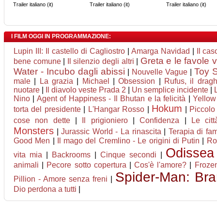
Trailer italiano (it)
Trailer italiano (it)
Trailer italiano (it)
I FILM OGGI IN PROGRAMMAZIONE:
Lupin III: Il castello di Cagliostro
|
Amarga Navidad
|
Il ca
Greta e le favole 
bene comune
|
Il silenzio degli altri
|
Water - Incubo dagli abissi
Toy S
|
Nouvelle Vague
|
male
|
La grazia
|
Michael
|
Obsession
|
Rufus, il drag
nuotare
|
Il diavolo veste Prada 2
|
Un semplice incidente
|
Nino
|
Agent of Happiness - Il Bhutan e la felicità
|
Yellow
Hokum
torta del presidente
|
L'Hangar Rosso
|
|
Piccolo
cose non dette
|
Il prigioniero
|
Confidenza
|
Le cit
Monsters
|
Jurassic World - La rinascita
|
Terapia di fam
Good Men
|
Il mago del Cremlino - Le origini di Putin
|
Roc
Odissea
vita mia
|
Backrooms
|
Cinque secondi
|
animali
|
Pecore sotto copertura
|
Cos'è l'amore?
|
Frozen
Spider-Man: Br
Pillion - Amore senza freni
|
Dio perdona a tutti
|