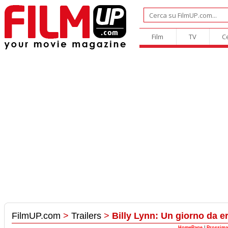
Film
TV
C
FilmUP.com
>
Trailers
>
Billy Lynn: Un giorno da e
HomePage
|
Prossima