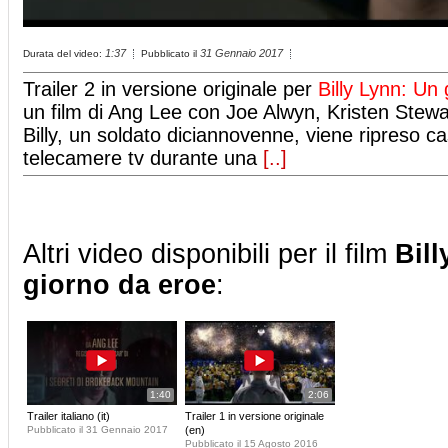
1:37
31 Gennaio 2017
Durata del video:
Pubblicato il
Trailer 2 in versione originale per
Billy Lynn: Un
un film di Ang Lee con Joe Alwyn, Kristen Stewa
Billy, un soldato diciannovenne, viene ripreso c
telecamere tv durante una
[..]
Altri video disponibili per il film
Bil
giorno da eroe
:
1:40
2:06
Trailer italiano (it)
Trailer 1 in versione originale
Pubblicato il 31 Gennaio 2017
(en)
Pubblicato il 15 Agosto 2016