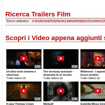
Ricerca Trailers Film
Elenco alfabetico:
0-9
|
A
|
B
|
C
|
D
|
E
|
F
|
G
|
H
|
I
|
J
|
K
|
L
|
M
|
N
|
O
|
P
|
Q
|
R
|
S
|
T
|
U
|
V
|
W
|
X
|
Y
|
Z
Scopri i Video appena aggiunti
2:26
0:56
Un'altra notte violenta e
The mortuary assistant -
Wildwood - I segreti
silenziosa
Anatomia di un incubo
bosco proibito
Trailer italiano (it)
Trailer italiano (it)
Trailer italiano (it)
1:31
1:48
Il caso Thomas Crown
Werwulf
Godzilla Minus Zer