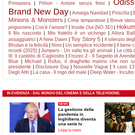
Odiss
Primavera
|
Pillion - Amore senza freni
|
Brand New Day
|
Amarga Navidad
|
Priscilla
|
Minions & Monsters
|
Cime tempestose
|
Breve stori
Hoku
prigioniero
|
Cos'è l'amore?
|
Inside Out (NO 3D)
|
Il filo nascosto
|
Mio fratello è un vichingo
|
Allora Bal
Toy Story 5
assaggiatrici
|
A New Dawn
|
|
Il silenzio degl
Bhutan e la felicità
|
Nino
|
Un semplice incidente
|
Il bene
ricordi (2025)
|
Jumpers - Un salto tra gli animali
|
Le città 
III: Il castello di Cagliostro
|
Frozen 2 - Il Segreto di Arende
Blue
|
Michael
|
Rufus, il draghetto marino che non s
presidente
|
Disclosure Day
|
Nouvelle Vague
|
Il caso 13
Degli Altri
|
La casa - Il rogo del male
|
Deep Water - Incubo 
IN EVIDENZA - DAL MONDO DEL CINEMA E DELLA TELEVISIONE.
NEWS
La gestione della
pandemia in
Inghilterra diventa
una serie tv
Leggi la news