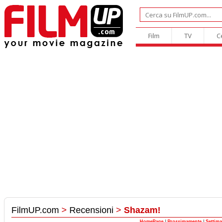
Film
TV
C
FilmUP.com
>
Recensioni
>
Shazam!
HomePage
|
Prossimamente
|
Settim