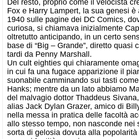
Del resto, proprio come il velocista c
Fox e Harry Lampert, la sua genesi è
1940 sulle pagine dei DC Comics, dov
curiosa, si chiamava inizialmente Cap
oltretutto anticipando, in un certo sens
base di “Big – Grande”, diretto quasi 
tardi da Penny Marshall.
Un cult eighties qui chiaramente om
in cui fa una fugace apparizione il pia
suonabile camminando sui tasti come
Hanks; mentre da un lato abbiamo Ma
del malvagio dottor Thaddeus Sivana, 
alias Jack Dylan Grazer, amico di Bill
nella messa in pratica delle facoltà a
allo stesso tempo, non nasconde nei s
sorta di gelosia dovuta alla popolarità